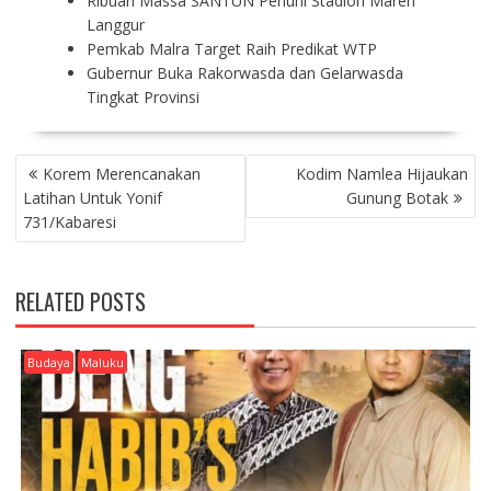
Ribuan Massa SANTUN Penuhi Stadion Maren
Langgur
Pemkab Malra Target Raih Predikat WTP
Gubernur Buka Rakorwasda dan Gelarwasda
Tingkat Provinsi
P
Korem Merencanakan
Kodim Namlea Hijaukan
O
Latihan Untuk Yonif
Gunung Botak
S
731/Kabaresi
T
N
A
RELATED POSTS
V
I
G
Budaya
Maluku
A
T
I
O
N