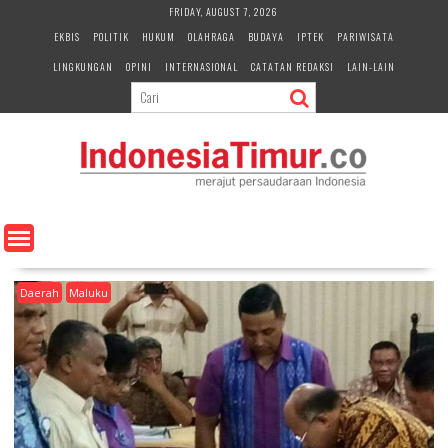
S
FRIDAY, AUGUST 7, 2026
k
EKBIS
POLITIK
HUKUM
OLAHRAGA
BUDAYA
IPTEK
PARIWISATA
i
LINGKUNGAN
OPINI
INTERNASIONAL
CATATAN REDAKSI
LAIN-LAIN
p
t
o
c
o
n
t
e
n
t
Daerah
Maluku