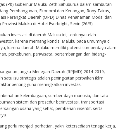
ugas (Plt) Gubernur Maluku Zeth Sahuburua dalam sambutan
i Bidang Pembangunan, Ekonomi dan Keuangan, Rony Tairas,
asi Perangkat Daerah (OPD) Dinas Penanaman Modal dan
ovinsi Maluku di Hotel Everbright, Senin (26/3).
kan investasi di daerah Maluku ini, tentunya telah
investor, karena memang kondisi Maluku pada umumnya di
lainnya, karena daerah Maluku memiliki potensi sumberdaya alam
nan, perkebunan, pariwisata, pertambangan dan bidang-
bangunan Jangka Menegah Daerah (RPJMD) 2014-2019,
 satu isu strategis adalah peningkatan perbaikan iklim
faktor penting guna meningkatkan investasi.
pembenahan kelembagaan, sumber daya manusia, dan tata
purnaan sistem dan prosedur berinvestasi, transportasi
persaingan usaha yang sehat, pemberian insentif, serta
nya.
ng perlu menjadi perhatian, yakni ketersediaan tenaga kerja,