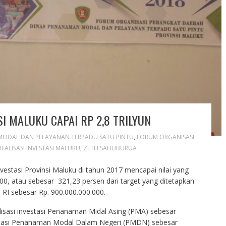
SI MALUKU CAPAI RP 2,8 TRILYUN
MODAL DAN PELAYANAN TERPADU SATU PINTU
,
FORUM ORGANISASI
REALISASI INVESTASI MALUKU
,
ZETH SAHUBURUA
nvestasi Provinsi Maluku di tahun 2017 mencapai nilai yang
000, atau sebesar 321,23 persen dari target yang ditetapkan
I sebesar Rp. 900.000.000.000.
 realisasi investasi Penanaman Midal Asing (PMA) sebesar
vestasi Penanaman Modal Dalam Negeri (PMDN) sebesar