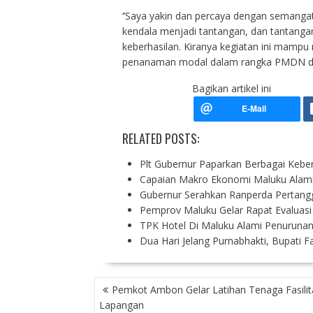
‘’Saya yakin dan percaya dengan semangat 
kendala menjadi tantangan, dan tantangan
keberhasilan. Kiranya kegiatan ini mam
penanaman modal dalam rangka PMDN dan 
Bagikan artikel ini
RELATED POSTS:
Plt Gubernur Paparkan Berbagai Kebe
Capaian Makro Ekonomi Maluku Alami
Gubernur Serahkan Ranperda Perta
Pemprov Maluku Gelar Rapat Evaluasi
TPK Hotel Di Maluku Alami Penuruna
Dua Hari Jelang Purnabhakti, Bupati F
P
Pemkot Ambon Gelar Latihan Tenaga Fasilit
O
Lapangan