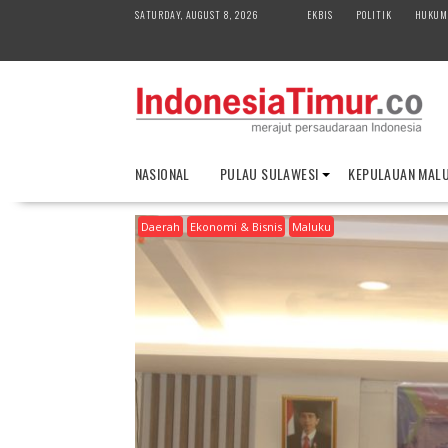
S
SATURDAY, AUGUST 8, 2026
EKBIS
POLITIK
HUKUM
k
i
p
t
o
c
o
NASIONAL
PULAU SULAWESI
KEPULAUAN MAL
n
t
Daerah
Ekonomi & Bisnis
Maluku
e
n
t