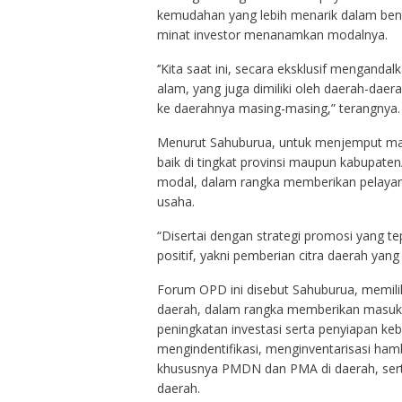
kemudahan yang lebih menarik dalam bent
minat investor menanamkan modalnya.
‘’Kita saat ini, secara eksklusif mengand
alam, yang juga dimiliki oleh daerah-daer
ke daerahnya masing-masing,” terangnya.
Menurut Sahuburua, untuk menjemput masu
baik di tingkat provinsi maupun kabupate
modal, dalam rangka memberikan pelayan
usaha.
“Disertai dengan strategi promosi yang 
positif, yakni pemberian citra daerah yang 
Forum OPD ini disebut Sahuburua, memilik
daerah, dalam rangka memberikan masuk
peningkatan investasi serta penyiapan ke
mengindentifikasi, menginventarisasi h
khususnya PMDN dan PMA di daerah, serta 
daerah.