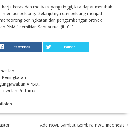
kerja keras dan motivasi yang tinggi, kita dapat merubah
 menjadi peluang. Selanjutnya dari peluang menjadi
pu mendorong peningkatan dan pengembangan proyek
PMA,’’ demikian Sahuburua. (it -01)
rhasilan…
 Peningkatan
nggungjawaban APBD…
 Triwulan Pertama
n
atlolon…
astor
Ade Novit Sambut Gembira PWO Indonesia