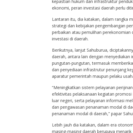
kepastian hukum dan infrastruktur pendu
ekonomi, peran investasi daerah perlu di
Lantaran itu, dia katakan, dalam rangk
strategi dan kebijakan pengembangan pen
perbaikan atau pemulihan perekonomian d
investasi di daerah.
Berikutnya, lanjut Sahuburua, diciptakannya
daerah, antara lain dengan menyediakan
pungutan-pungutan, termasuk memberika
dan penyediaan infrastrutur penunjang k
aparatur pemerintah maupun pelaku usaha
“Meningkatkan sistem pelayanan perijinan
efektivitas pelaksanaan kegiatan promosi
luar negeri, serta pelayanan informasi me
dan pengawasan penanaman modal di daer
penanaman modal di daerah,” papar Sahu
Lebih jauh dia katakan, dalam era otonomi
masing-masing daerah berupaya menarik