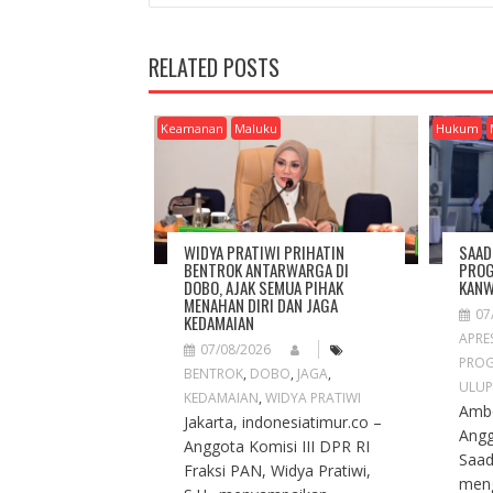
S
T
N
RELATED POSTS
A
V
I
Keamanan
Maluku
Hukum
G
A
T
I
O
WIDYA PRATIWI PRIHATIN
SAAD
N
BENTROK ANTARWARGA DI
PROG
DOBO, AJAK SEMUA PIHAK
KANW
MENAHAN DIRI DAN JAGA
07
KEDAMAIAN
APRES
07/08/2026
PROG
BENTROK
,
DOBO
,
JAGA
,
ULUP
KEDAMAIAN
,
WIDYA PRATIWI
Ambo
Jakarta, indonesiatimur.co –
Angg
Anggota Komisi III DPR RI
Saad
Fraksi PAN, Widya Pratiwi,
meng