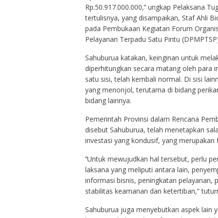
Rp.50.917.000.000,’’ ungkap Pelaksana T
tertulisnya, yang disampaikan, Staf Ahl
pada Pembukaan Kegiatan Forum Organis
Pelayanan Terpadu Satu Pintu (DPMPTSP) Pr
Sahuburua katakan, keinginan untuk melaku
diperhitungkan secara matang oleh para 
satu sisi, telah kembali normal. Di sisi 
yang menonjol, terutama di bidang perika
bidang lainnya.
Pemerintah Provinsi dalam Rencana Pem
disebut Sahuburua, telah menetapkan salah
investasi yang kondusif, yang merupakan 
‘’Untuk mewujudkan hal tersebut, perlu 
laksana yang meliputi antara lain, penyem
informasi bisnis, peningkatan pelayanan, 
stabilitas keamanan dan ketertiban,” tutur
Sahuburua juga menyebutkan aspek lain ya