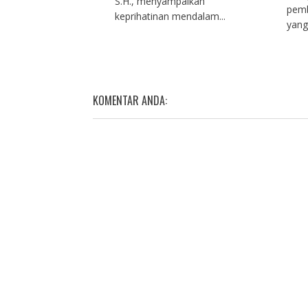
S.H., menyampaikan
pemb
keprihatinan mendalam...
yang
KOMENTAR ANDA: