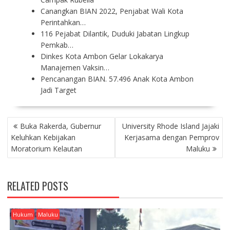
Canangkan BIAN 2022, Penjabat Wali Kota
Perintahkan…
116 Pejabat Dilantik, Duduki Jabatan Lingkup
Pemkab…
Dinkes Kota Ambon Gelar Lokakarya
Manajemen Vaksin…
Pencanangan BIAN. 57.496 Anak Kota Ambon
Jadi Target
P
Buka Rakerda, Gubernur
University Rhode Island Jajaki
O
Keluhkan Kebijakan
Kerjasama dengan Pemprov
S
Moratorium Kelautan
Maluku
T
N
A
RELATED POSTS
V
I
G
Hukum
Maluku
A