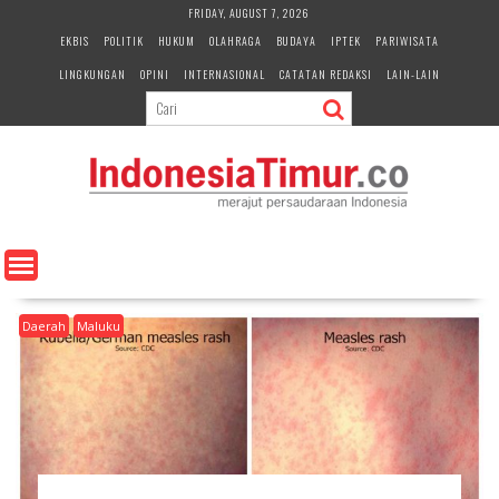
S
FRIDAY, AUGUST 7, 2026
k
EKBIS
POLITIK
HUKUM
OLAHRAGA
BUDAYA
IPTEK
PARIWISATA
i
LINGKUNGAN
OPINI
INTERNASIONAL
CATATAN REDAKSI
LAIN-LAIN
p
t
o
c
o
n
t
e
n
t
Daerah
Maluku