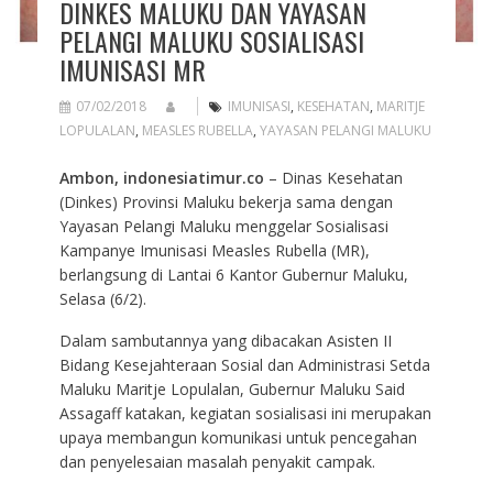
DINKES MALUKU DAN YAYASAN
PELANGI MALUKU SOSIALISASI
IMUNISASI MR
07/02/2018
IMUNISASI
,
KESEHATAN
,
MARITJE
LOPULALAN
,
MEASLES RUBELLA
,
YAYASAN PELANGI MALUKU
Ambon, indonesiatimur.co
– Dinas Kesehatan
(Dinkes) Provinsi Maluku bekerja sama dengan
Yayasan Pelangi Maluku menggelar Sosialisasi
Kampanye Imunisasi Measles Rubella (MR),
berlangsung di Lantai 6 Kantor Gubernur Maluku,
Selasa (6/2).
Dalam sambutannya yang dibacakan Asisten II
Bidang Kesejahteraan Sosial dan Administrasi Setda
Maluku Maritje Lopulalan, Gubernur Maluku Said
Assagaff katakan, kegiatan sosialisasi ini merupakan
upaya membangun komunikasi untuk pencegahan
dan penyelesaian masalah penyakit campak.