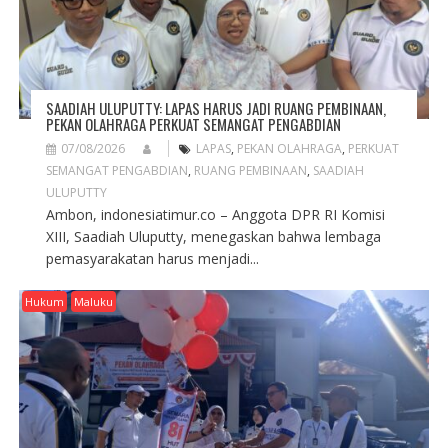
SAADIAH ULUPUTTY: LAPAS HARUS JADI RUANG PEMBINAAN,
PEKAN OLAHRAGA PERKUAT SEMANGAT PENGABDIAN
07/08/2026
LAPAS
,
PEKAN OLAHRAGA
,
PERKUAT
SEMANGAT PENGABDIAN
,
RUANG PEMBINAAN
,
SAADIAH
ULUPUTTY
Ambon, indonesiatimur.co – Anggota DPR RI Komisi
XIII, Saadiah Uluputty, menegaskan bahwa lembaga
pemasyarakatan harus menjadi...
Hukum
Maluku