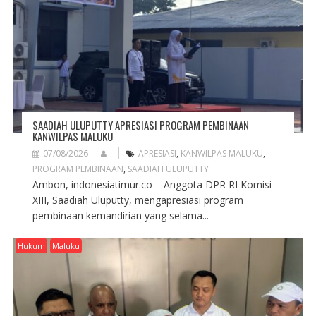
T
I
O
N
SAADIAH ULUPUTTY APRESIASI PROGRAM PEMBINAAN
KANWILPAS MALUKU
07/08/2026
APRESIASI
,
KANWILPAS MALUKU
,
PROGRAM PEMBINAAN
,
SAADIAH ULUPUTTY
Ambon, indonesiatimur.co – Anggota DPR RI Komisi
XIII, Saadiah Uluputty, mengapresiasi program
pembinaan kemandirian yang selama...
Hukum
Maluku