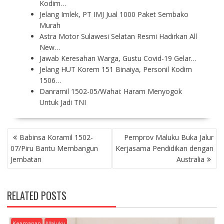
Kodim…
Jelang Imlek, PT IMJ Jual 1000 Paket Sembako
Murah
Astra Motor Sulawesi Selatan Resmi Hadirkan All
New…
Jawab Keresahan Warga, Gustu Covid-19 Gelar…
Jelang HUT Korem 151 Binaiya, Personil Kodim
1506…
Danramil 1502-05/Wahai: Haram Menyogok
Untuk Jadi TNI
P
Babinsa Koramil 1502-
Pemprov Maluku Buka Jalur
O
07/Piru Bantu Membangun
Kerjasama Pendidikan dengan
S
Jembatan
Australia
T
N
A
RELATED POSTS
V
I
G
Keamanan
Maluku