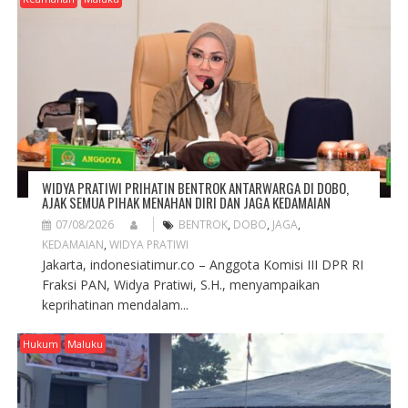
A
T
I
O
N
WIDYA PRATIWI PRIHATIN BENTROK ANTARWARGA DI DOBO,
AJAK SEMUA PIHAK MENAHAN DIRI DAN JAGA KEDAMAIAN
07/08/2026
BENTROK
,
DOBO
,
JAGA
,
KEDAMAIAN
,
WIDYA PRATIWI
Jakarta, indonesiatimur.co – Anggota Komisi III DPR RI
Fraksi PAN, Widya Pratiwi, S.H., menyampaikan
keprihatinan mendalam...
Hukum
Maluku