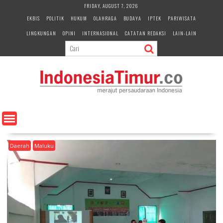
S
FRIDAY, AUGUST 7, 2026
k
EKBIS
POLITIK
HUKUM
OLAHRAGA
BUDAYA
IPTEK
PARIWISATA
i
LINGKUNGAN
OPINI
INTERNASIONAL
CATATAN REDAKSI
LAIN-LAIN
p
t
o
c
o
n
t
e
n
t
Daerah
Maluku