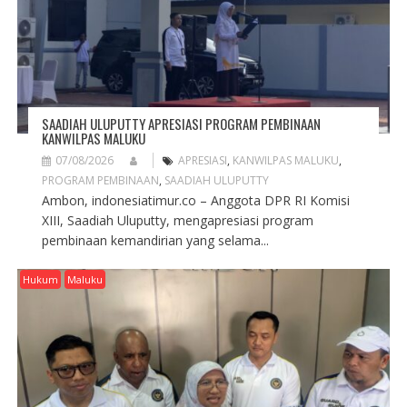
SAADIAH ULUPUTTY APRESIASI PROGRAM PEMBINAAN
KANWILPAS MALUKU
07/08/2026
APRESIASI
,
KANWILPAS MALUKU
,
PROGRAM PEMBINAAN
,
SAADIAH ULUPUTTY
Ambon, indonesiatimur.co – Anggota DPR RI Komisi
XIII, Saadiah Uluputty, mengapresiasi program
pembinaan kemandirian yang selama...
Hukum
Maluku