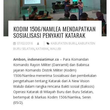
KODIM 1506/NAMLEA MENDAPATKAN
SOSIALISASI PENYAKIT KATARAK
07/02/2018
KABUPATEN BURU
,
KABUPATEN
BURU SELATAN
,
KATARAK
,
WALUBI
Ambon, indonesiatimur.co
– Para Komandan
Komando Rayon Militer (Danramil) dan Babinsa
jajaran Komando Distrik Militer (Kodim)
1506/Namlea menerima Sosialisasi dan pembekalan
pengetahuan tentang Katarak dari A New Vision
Walubi dalam rangka rencana Bakti sosial (Baksos)
Operasi Katarak di Wilayah Buru dan Buru Selatan,
bertempat di Markas Kodim 1506/Namlea, Senin
(05/2).