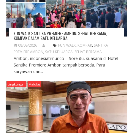
N
FUN WALK SANTIKA PREMIERE AMBON: SEHAT BERSAMA,
KOMPAK DALAM SATU KELUARGA
08/08/2026
FUN WALK
,
KOMPAK
,
SANTIKA
PREMIERE AMBON
,
SATU KELUARGA
,
SEHAT BERSAMA
Ambon, indonesiatimur.co – Sore itu, suasana di Hotel
Santika Premiere Ambon tampak berbeda. Para
karyawan dari...
Lingkungan
Maluku