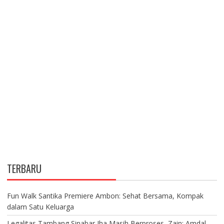
TERBARU
Fun Walk Santika Premiere Ambon: Sehat Bersama, Kompak
dalam Satu Keluarga
Legalitas Tambang Sinabar Iha Masih Berproses, Zain: Amdal