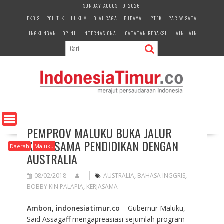
S
SUNDAY, AUGUST 9, 2026
k
EKBIS
POLITIK
HUKUM
OLAHRAGA
BUDAYA
IPTEK
PARIWISATA
i
LINGKUNGAN
OPINI
INTERNASIONAL
CATATAN REDAKSI
LAIN-LAIN
p
t
o
c
o
n
t
e
n
PEMPROV MALUKU BUKA JALUR
t
KERJASAMA PENDIDIKAN DENGAN
Daerah
Maluku
AUSTRALIA
08/02/2018
AUSTRALIA
,
BAHASA INGGRIS
,
BOBBY KIN PALAPIA
,
KERJASAMA
Ambon, indonesiatimur.co
– Gubernur Maluku,
Said Assagaff mengapreasiasi sejumlah program