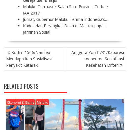
Gereja dan Masjid
Maluku Termasuk Salah Satu Provinsi Terbaik
IAA 2017
Jumat, Gubernur Maluku Terima Indonesia’s…
Kades dan Perangkat Desa di Maluku dapat
Jaminan Sosial
P
Kodim 1506/Namlea
Anggota Yonif 731/Kabaresi
O
Mendapatkan Sosialisasi
menerima Sosialisasi
S
Penyakit Katarak
Kesehatan Difteri
T
N
A
RELATED POSTS
V
I
G
Ekonomi & Bisnis
Maluku
A
T
I
O