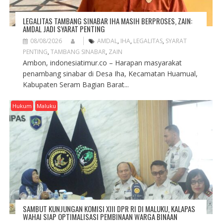
LEGALITAS TAMBANG SINABAR IHA MASIH BERPROSES, ZAIN:
AMDAL JADI SYARAT PENTING
08/08/2026
AMDAL
,
IHA
,
LEGALITAS
,
SYARAT
PENTING
,
TAMBANG SINABAR
,
ZAIN
Ambon, indonesiatimur.co – Harapan masyarakat
penambang sinabar di Desa Iha, Kecamatan Huamual,
Kabupaten Seram Bagian Barat...
Hukum
Maluku
SAMBUT KUNJUNGAN KOMISI XIII DPR RI DI MALUKU, KALAPAS
WAHAI SIAP OPTIMALISASI PEMBINAAN WARGA BINAAN