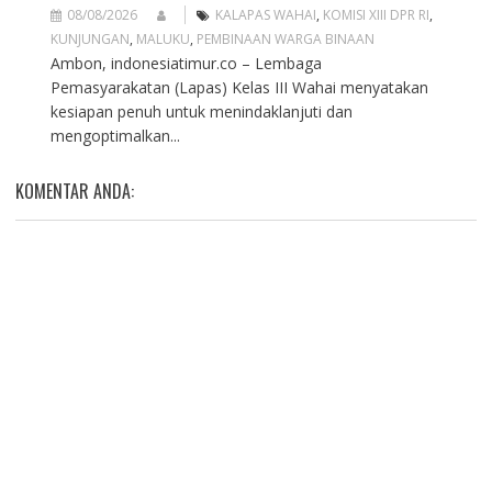
08/08/2026
KALAPAS WAHAI
,
KOMISI XIII DPR RI
,
KUNJUNGAN
,
MALUKU
,
PEMBINAAN WARGA BINAAN
Ambon, indonesiatimur.co – Lembaga
Pemasyarakatan (Lapas) Kelas III Wahai menyatakan
kesiapan penuh untuk menindaklanjuti dan
mengoptimalkan...
KOMENTAR ANDA: