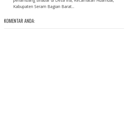
penambang sinabar di Desa Iha, Kecamatan Huamual,
Kabupaten Seram Bagian Barat...
KOMENTAR ANDA: