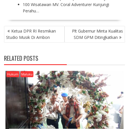
100 Wisatawan MV. Coral Adventurer Kunjungi
Perahu…
P
Ketua DPR RI Resmikan
Plt Gubernur Minta Kualitas
O
Studio Musik Di Ambon
SDM GPM Ditingkatkan
S
T
N
RELATED POSTS
A
V
I
Hukum
Maluku
G
A
T
I
O
N