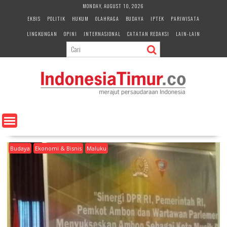
S
MONDAY, AUGUST 10, 2026
k
EKBIS
POLITIK
HUKUM
OLAHRAGA
BUDAYA
IPTEK
PARIWISATA
i
LINGKUNGAN
OPINI
INTERNASIONAL
CATATAN REDAKSI
LAIN-LAIN
p
t
o
c
o
n
t
e
n
t
Budaya
Ekonomi & Bisnis
Maluku