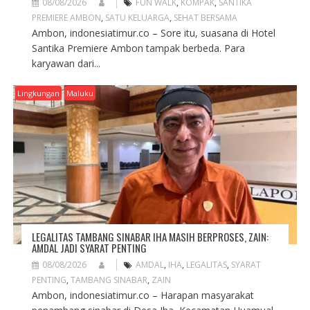
08/08/2026
FUN WALK
,
KOMPAK
,
SANTIKA
PREMIERE AMBON
,
SATU KELUARGA
,
SEHAT BERSAMA
Ambon, indonesiatimur.co – Sore itu, suasana di Hotel
Santika Premiere Ambon tampak berbeda. Para
karyawan dari...
Lingkungan
Maluku
LEGALITAS TAMBANG SINABAR IHA MASIH BERPROSES, ZAIN:
AMDAL JADI SYARAT PENTING
08/08/2026
AMDAL
,
IHA
,
LEGALITAS
,
SYARAT
PENTING
,
TAMBANG SINABAR
,
ZAIN
Ambon, indonesiatimur.co – Harapan masyarakat