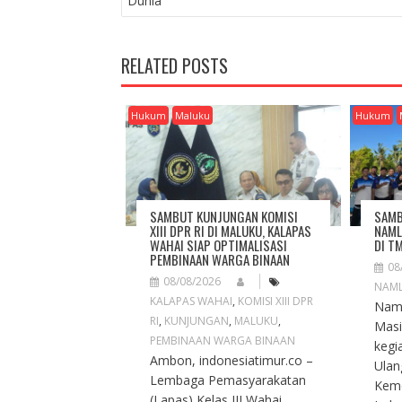
Dunia
S
T
N
RELATED POSTS
A
V
I
Hukum
Maluku
Hukum
G
A
T
I
O
SAMBUT KUNJUNGAN KOMISI
SAMB
N
XIII DPR RI DI MALUKU, KALAPAS
NAML
WAHAI SIAP OPTIMALISASI
DI T
PEMBINAAN WARGA BINAAN
08
08/08/2026
NAM
KALAPAS WAHAI
,
KOMISI XIII DPR
Naml
RI
,
KUNJUNGAN
,
MALUKU
,
Masi
PEMBINAAN WARGA BINAAN
kegi
Ambon, indonesiatimur.co –
Ulan
Lembaga Pemasyarakatan
Keme
(Lapas) Kelas III Wahai