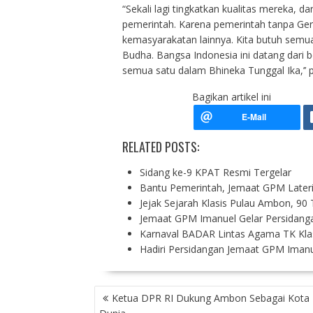
“Sekali lagi tingkatkan kualitas mereka,
pemerintah. Karena pemerintah tanpa Gerej
kemasyarakatan lainnya. Kita butuh semua.
Budha. Bangsa Indonesia ini datang dari be
semua satu dalam Bhineka Tunggal Ika,’’ p
Bagikan artikel ini
RELATED POSTS:
Sidang ke-9 KPAT Resmi Tergelar
Bantu Pemerintah, Jemaat GPM Lateri
Jejak Sejarah Klasis Pulau Ambon, 9
Jemaat GPM Imanuel Gelar Persidang
Karnaval BADAR Lintas Agama TK Kla
Hadiri Persidangan Jemaat GPM Imanu
P
Ketua DPR RI Dukung Ambon Sebagai Kota 
O