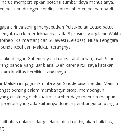
ja harus mempersiapkan potensi sumber daya manusianya.
enjadi tuan di negeri sendiri, tapi malah menjadi hamba di
apa dirinya sering menyebutkan Pulau-pulau Lease patut
 menyatakan kemerdekaannya, ada 8 provinsi yang lahir. Waktu
, Borneo (Kalimantan) dan Sulawesi (Celebes), Nusa Tenggara
Sunda Kecil dan Maluku,” terangnya.
 Maluku dengan Gubenurnya Johanes Latuharhari, asal Pulau
rang pandai yang luar biasa. Oleh karena itu, saya katakan
dalam kualitas berpikir,” tandasnya.
Maluku ini juga meminta agar Sinode bisa mandiri. Mandiri
u sangat penting dalam membangun sikap, membangun
ang didukung oleh kualitas sumber daya manusia maupun
program yang ada kaitannya dengan pembangunan bangsa
dibahas dalam sidang selama dua hari ini, akan baik bagi
ng.