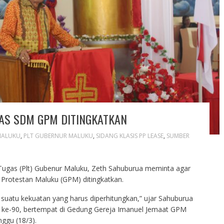
TAS SDM GPM DITINGKATKAN
MALUKU
,
PLT GUBERNUR MALUKU
,
SIDANG KLASIS PP LEASE
,
SUMBER
Tugas (Plt) Gubenur Maluku, Zeth Sahuburua meminta agar
 Protestan Maluku (GPM) ditingkatkan.
 suatu kekuatan yang harus diperhitungkan,” ujar Sahuburua
e ke-90, bertempat di Gedung Gereja Imanuel Jemaat GPM
ggu (18/3).