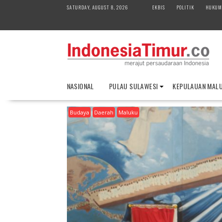
S
SATURDAY, AUGUST 8, 2026
EKBIS
POLITIK
HUKUM
k
i
p
t
o
c
o
NASIONAL
PULAU SULAWESI
KEPULAUAN MAL
n
t
Budaya
Daerah
Maluku
e
n
t