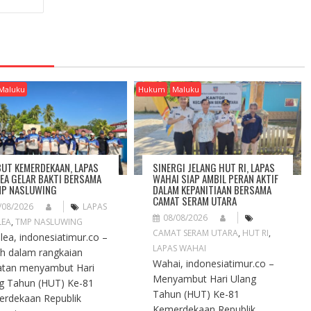
Maluku
Hukum
Maluku
UT KEMERDEKAAN, LAPAS
SINERGI JELANG HUT RI, LAPAS
EA GELAR BAKTI BERSAMA
WAHAI SIAP AMBIL PERAN AKTIF
MP NASLUWING
DALAM KEPANITIAAN BERSAMA
CAMAT SERAM UTARA
/08/2026
LAPAS
08/08/2026
LEA
,
TMP NASLUWING
CAMAT SERAM UTARA
,
HUT RI
,
ea, indonesiatimur.co –
LAPAS WAHAI
h dalam rangkaian
Wahai, indonesiatimur.co –
atan menyambut Hari
Menyambut Hari Ulang
g Tahun (HUT) Ke-81
Tahun (HUT) Ke-81
rdekaan Republik
Kemerdekaan Republik