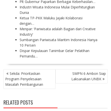
Plt Gubernur Paparkan Berbagai Keberhasilan…
Industri Wisata Indonesia Mulai Diperhitungkan
Dunia
Ketua TP-PKK Maluku Jajaki Kolaborasi
dengan…
Menpar: ‘Pariwisata adalah Bagian dari Creative
Industry’
Sumbangan Pariwisata Maritim Indonesia Hanya
10 Persen
Dispar Kepulauan Tanimbar Gelar Pelatihan
Pemandu…
P
Sekda: Prioritaskan
SMPN 6 Ambon Siap
O
Program Penyelesaian
Laksanakan UNBK
S
Masalah Pembangunan
T
N
A
RELATED POSTS
V
I