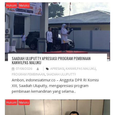
G
Hukum
Maluku
A
T
I
O
N
SAADIAH ULUPUTTY APRESIASI PROGRAM PEMBINAAN
KANWILPAS MALUKU
07/08/2026
APRESIASI
,
KANWILPAS MALUKU
,
PROGRAM PEMBINAAN
,
SAADIAH ULUPUTTY
Ambon, indonesiatimur.co – Anggota DPR RI Komisi
XIII, Saadiah Uluputty, mengapresiasi program
pembinaan kemandirian yang selama...
Hukum
Maluku