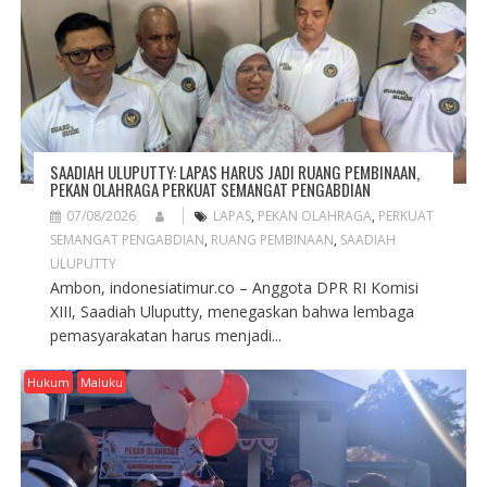
SAADIAH ULUPUTTY: LAPAS HARUS JADI RUANG PEMBINAAN,
PEKAN OLAHRAGA PERKUAT SEMANGAT PENGABDIAN
07/08/2026
LAPAS
,
PEKAN OLAHRAGA
,
PERKUAT
SEMANGAT PENGABDIAN
,
RUANG PEMBINAAN
,
SAADIAH
ULUPUTTY
Ambon, indonesiatimur.co – Anggota DPR RI Komisi
XIII, Saadiah Uluputty, menegaskan bahwa lembaga
pemasyarakatan harus menjadi...
Hukum
Maluku