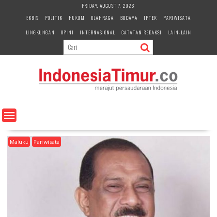
S
FRIDAY, AUGUST 7, 2026
k
EKBIS
POLITIK
HUKUM
OLAHRAGA
BUDAYA
IPTEK
PARIWISATA
i
LINGKUNGAN
OPINI
INTERNASIONAL
CATATAN REDAKSI
LAIN-LAIN
p
t
o
c
o
n
t
e
n
t
Maluku
Pariwisata