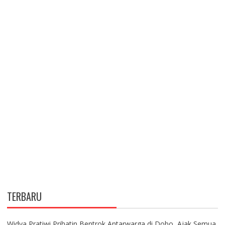
TERBARU
Widya Pratiwi Prihatin Bentrok Antarwarga di Dobo, Ajak Semua