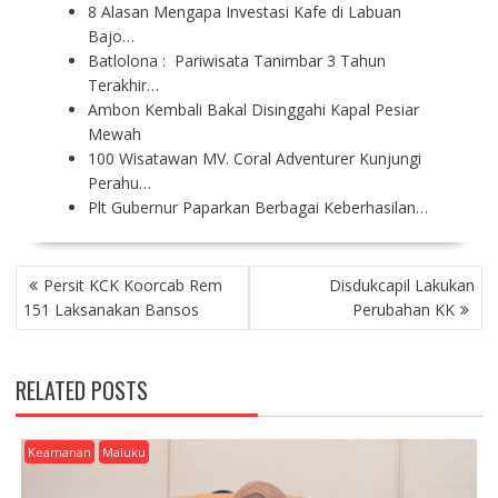
8 Alasan Mengapa Investasi Kafe di Labuan
Bajo…
Batlolona : Pariwisata Tanimbar 3 Tahun
Terakhir…
Ambon Kembali Bakal Disinggahi Kapal Pesiar
Mewah
100 Wisatawan MV. Coral Adventurer Kunjungi
Perahu…
Plt Gubernur Paparkan Berbagai Keberhasilan…
P
Persit KCK Koorcab Rem
Disdukcapil Lakukan
O
151 Laksanakan Bansos
Perubahan KK
S
T
N
RELATED POSTS
A
V
I
Keamanan
Maluku
G