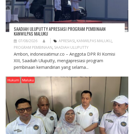
SAADIAH ULUPUTTY APRESIASI PROGRAM PEMBINAAN
KANWILPAS MALUKU
07/08/2026
APRESIASI
,
KANWILPAS MALUKU
,
PROGRAM PEMBINAAN
,
SAADIAH ULUPUTTY
Ambon, indonesiatimur.co – Anggota DPR RI Komisi
XIII, Saadiah Uluputty, mengapresiasi program
pembinaan kemandirian yang selama...
Hukum
Maluku