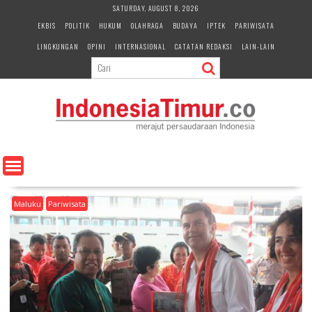
S
SATURDAY, AUGUST 8, 2026
k
EKBIS
POLITIK
HUKUM
OLAHRAGA
BUDAYA
IPTEK
PARIWISATA
i
LINGKUNGAN
OPINI
INTERNASIONAL
CATATAN REDAKSI
LAIN-LAIN
p
t
o
c
o
n
t
e
n
t
Maluku
Pariwisata