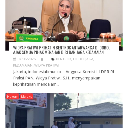
A
T
I
O
N
WIDYA PRATIWI PRIHATIN BENTROK ANTARWARGA DI DOBO,
AJAK SEMUA PIHAK MENAHAN DIRI DAN JAGA KEDAMAIAN
07/08/2026
BENTROK
,
DOBO
,
JAGA
,
KEDAMAIAN
,
WIDYA PRATIWI
Jakarta, indonesiatimur.co – Anggota Komisi III DPR RI
Fraksi PAN, Widya Pratiwi, S.H., menyampaikan
keprihatinan mendalam...
Hukum
Maluku