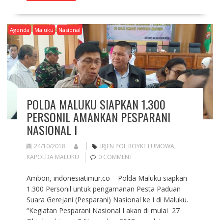
Agenda
Maluku
Nasional
POLDA MALUKU SIAPKAN 1.300
PERSONIL AMANKAN PESPARANI
NASIONAL I
24/10/2018
IRJEN POL ROYKE LUMOWA
,
KAPOLDA MALUKU
0 COMMENT
Ambon, indonesiatimur.co – Polda Maluku siapkan
1.300 Personil untuk pengamanan Pesta Paduan
Suara Gerejani (Pesparani) Nasional ke I di Maluku.
“Kegiatan Pesparani Nasional I akan di mulai 27