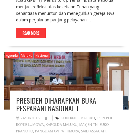
Abad GPM” (1 Petrus 5:10). Tema ini, kata Kapolda,
menjadi refleksi atas kesetiaan Tuhan yang
senantiasa menuntun dan meneguhkan gereja-Nya
dalam perjalanan panjang pelayanan.…
READ MORE
Agenda
Maluku
Nasional
PRESIDEN DIHARAPKAN BUKA
PESPARANI NASIONAL I
24/10/2018
GUBERNUR MALUKU
,
IRJEN POL
ROYKE LUMOWA
,
KAPOLDA MALUKU
,
MAYJEN TNI SUKO
PRANOTO
,
PANGDAM XVI PATTIMURA
,
SAID ASSAGAFF
,