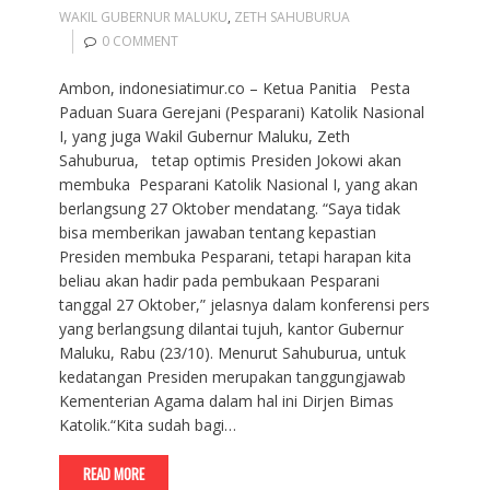
WAKIL GUBERNUR MALUKU
,
ZETH SAHUBURUA
0 COMMENT
Ambon, indonesiatimur.co – Ketua Panitia Pesta
Paduan Suara Gerejani (Pesparani) Katolik Nasional
I, yang juga Wakil Gubernur Maluku, Zeth
Sahuburua, tetap optimis Presiden Jokowi akan
membuka Pesparani Katolik Nasional I, yang akan
berlangsung 27 Oktober mendatang. “Saya tidak
bisa memberikan jawaban tentang kepastian
Presiden membuka Pesparani, tetapi harapan kita
beliau akan hadir pada pembukaan Pesparani
tanggal 27 Oktober,” jelasnya dalam konferensi pers
yang berlangsung dilantai tujuh, kantor Gubernur
Maluku, Rabu (23/10). Menurut Sahuburua, untuk
kedatangan Presiden merupakan tanggungjawab
Kementerian Agama dalam hal ini Dirjen Bimas
Katolik.“Kita sudah bagi…
READ MORE