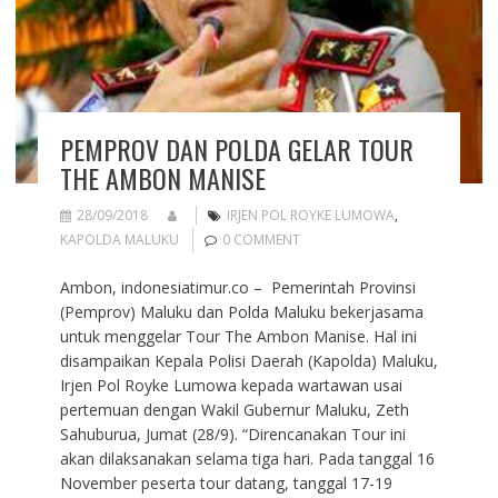
PEMPROV DAN POLDA GELAR TOUR
THE AMBON MANISE
28/09/2018
IRJEN POL ROYKE LUMOWA
,
KAPOLDA MALUKU
0 COMMENT
Ambon, indonesiatimur.co – Pemerintah Provinsi
(Pemprov) Maluku dan Polda Maluku bekerjasama
untuk menggelar Tour The Ambon Manise. Hal ini
disampaikan Kepala Polisi Daerah (Kapolda) Maluku,
Irjen Pol Royke Lumowa kepada wartawan usai
pertemuan dengan Wakil Gubernur Maluku, Zeth
Sahuburua, Jumat (28/9). “Direncanakan Tour ini
akan dilaksanakan selama tiga hari. Pada tanggal 16
November peserta tour datang, tanggal 17-19