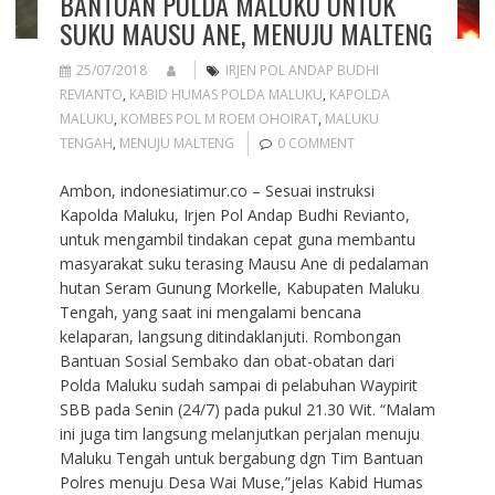
BANTUAN POLDA MALUKU UNTUK
SUKU MAUSU ANE, MENUJU MALTENG
25/07/2018
IRJEN POL ANDAP BUDHI
REVIANTO
,
KABID HUMAS POLDA MALUKU
,
KAPOLDA
MALUKU
,
KOMBES POL M ROEM OHOIRAT
,
MALUKU
TENGAH
,
MENUJU MALTENG
0 COMMENT
Ambon, indonesiatimur.co – Sesuai instruksi
Kapolda Maluku, Irjen Pol Andap Budhi Revianto,
untuk mengambil tindakan cepat guna membantu
masyarakat suku terasing Mausu Ane di pedalaman
hutan Seram Gunung Morkelle, Kabupaten Maluku
Tengah, yang saat ini mengalami bencana
kelaparan, langsung ditindaklanjuti. Rombongan
Bantuan Sosial Sembako dan obat-obatan dari
Polda Maluku sudah sampai di pelabuhan Waypirit
SBB pada Senin (24/7) pada pukul 21.30 Wit. “Malam
ini juga tim langsung melanjutkan perjalan menuju
Maluku Tengah untuk bergabung dgn Tim Bantuan
Polres menuju Desa Wai Muse,”jelas Kabid Humas