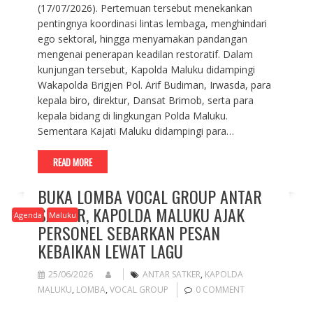
(17/07/2026). Pertemuan tersebut menekankan
pentingnya koordinasi lintas lembaga, menghindari
ego sektoral, hingga menyamakan pandangan
mengenai penerapan keadilan restoratif. Dalam
kunjungan tersebut, Kapolda Maluku didampingi
Wakapolda Brigjen Pol. Arif Budiman, Irwasda, para
kepala biro, direktur, Dansat Brimob, serta para
kepala bidang di lingkungan Polda Maluku.
Sementara Kajati Maluku didampingi para…
READ MORE
BUKA LOMBA VOCAL GROUP ANTAR
SATKER, KAPOLDA MALUKU AJAK
Agenda
Maluku
PERSONEL SEBARKAN PESAN
KEBAIKAN LEWAT LAGU
25/06/2026
ANTAR SATKER
,
KAPOLDA
MALUKU
,
LOMBA
,
VOCAL GROUP
0 COMMENT