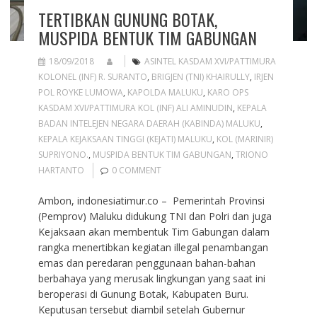
TERTIBKAN GUNUNG BOTAK,
MUSPIDA BENTUK TIM GABUNGAN
18/09/2018
ASINTEL KASDAM XVI/PATTIMURA
KOLONEL (INF) R. SURANTO
,
BRIGJEN (TNI) KHAIRULLY
,
IRJEN
POL ROYKE LUMOWA
,
KAPOLDA MALUKU
,
KARO OPS
KASDAM XVI/PATTIMURA KOL (INF) ALI AMINUDIN
,
KEPALA
BADAN INTELEJEN NEGARA DAERAH (KABINDA) MALUKU
,
KEPALA KEJAKSAAN TINGGI (KEJATI) MALUKU
,
KOL (MARINIR)
SUPRIYONO.
,
MUSPIDA BENTUK TIM GABUNGAN
,
TRIONO
HARTANTO
0 COMMENT
Ambon, indonesiatimur.co – Pemerintah Provinsi
(Pemprov) Maluku didukung TNI dan Polri dan juga
Kejaksaan akan membentuk Tim Gabungan dalam
rangka menertibkan kegiatan illegal penambangan
emas dan peredaran penggunaan bahan-bahan
berbahaya yang merusak lingkungan yang saat ini
beroperasi di Gunung Botak, Kabupaten Buru.
Keputusan tersebut diambil setelah Gubernur