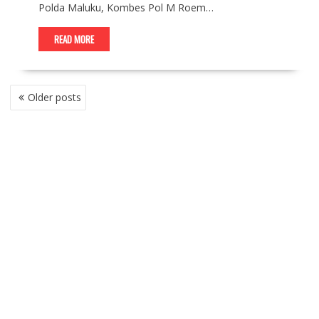
Polda Maluku, Kombes Pol M Roem…
READ MORE
P
Older posts
O
S
T
S
N
A
V
I
G
A
T
I
O
N