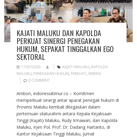
KAJATI MALUKU DAN KAPOLDA
PERKUAT SINERGI PENEGAKAN
HUKUM, SEPAKAT TINGGALKAN EGO
SEKTORAL
17/07/2026
KAJATI MALUKU
,
KAPOLDA
MALUKU
,
PENEGAKAN HUKUM
,
PERKUAT
,
SINERGI
0 COMMENT
Ambon, indonesiatimur.co – Komitmen
memperkuat sinergi antar aparat penegak hukum di
Provinsi Maluku kembali ditegaskan dalam
pertemuan silaturahmi antara Kepala Kejaksaan
Tinggi (Kajati) Maluku, Rudy Irmawan, dan Kapolda
Maluku, Irjen Pol. Prof. Dr. Dadang Hartanto, di
Kantor Kejaksaan Tinggi Maluku, Jumat