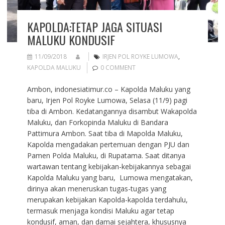
KAPOLDA:TETAP JAGA SITUASI
MALUKU KONDUSIF
11/09/2018
IRJEN POL ROYKE LUMOWA
,
KAPOLDA MALUKU
0 COMMENT
Ambon, indonesiatimur.co – Kapolda Maluku yang
baru, Irjen Pol Royke Lumowa, Selasa (11/9) pagi
tiba di Ambon. Kedatangannya disambut Wakapolda
Maluku, dan Forkopinda Maluku di Bandara
Pattimura Ambon. Saat tiba di Mapolda Maluku,
Kapolda mengadakan pertemuan dengan PJU dan
Pamen Polda Maluku, di Rupatama. Saat ditanya
wartawan tentang kebijakan-kebijakannya sebagai
Kapolda Maluku yang baru, Lumowa mengatakan,
dirinya akan meneruskan tugas-tugas yang
merupakan kebijakan Kapolda-kapolda terdahulu,
termasuk menjaga kondisi Maluku agar tetap
kondusif, aman, dan damai sejahtera, khususnya