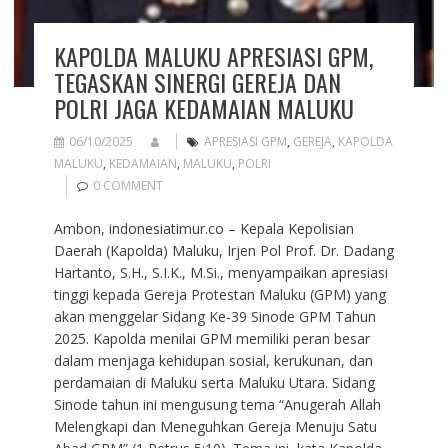
KAPOLDA MALUKU APRESIASI GPM,
TEGASKAN SINERGI GEREJA DAN
POLRI JAGA KEDAMAIAN MALUKU
06/10/2025
APRESIASI GPM
,
GEREJA
,
KAPOLDA
MALUKU
,
KEDAMAIAN
,
MALUKU
,
POLRI
0 COMMENT
Ambon, indonesiatimur.co – Kepala Kepolisian
Daerah (Kapolda) Maluku, Irjen Pol Prof. Dr. Dadang
Hartanto, S.H., S.I.K., M.Si., menyampaikan apresiasi
tinggi kepada Gereja Protestan Maluku (GPM) yang
akan menggelar Sidang Ke-39 Sinode GPM Tahun
2025. Kapolda menilai GPM memiliki peran besar
dalam menjaga kehidupan sosial, kerukunan, dan
perdamaian di Maluku serta Maluku Utara. Sidang
Sinode tahun ini mengusung tema “Anugerah Allah
Melengkapi dan Meneguhkan Gereja Menuju Satu