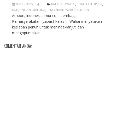
08/08/2026
KALAPAS WAHAI
,
KOMISI XIII DPR RI
,
KUNJUNGAN
,
MALUKU
,
PEMBINAAN WARGA BINAAN
Ambon, indonesiatimur.co – Lembaga
Pemasyarakatan (Lapas) Kelas III Wahai menyatakan
kesiapan penuh untuk menindaklanjuti dan
mengoptimalkan...
KOMENTAR ANDA: