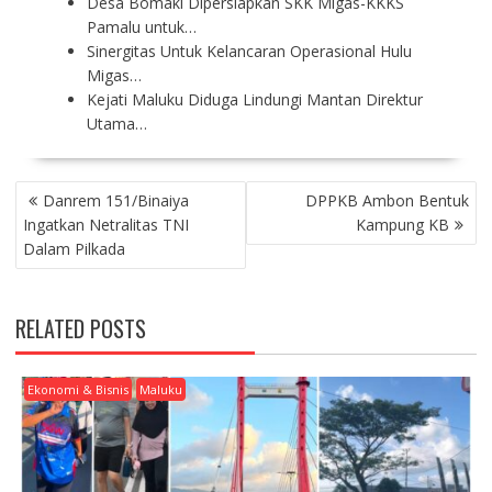
Desa Bomaki Dipersiapkan SKK Migas-KKKS
Pamalu untuk…
Sinergitas Untuk Kelancaran Operasional Hulu
Migas…
Kejati Maluku Diduga Lindungi Mantan Direktur
Utama…
P
Danrem 151/Binaiya
DPPKB Ambon Bentuk
O
Ingatkan Netralitas TNI
Kampung KB
S
Dalam Pilkada
T
N
A
RELATED POSTS
V
I
G
Ekonomi & Bisnis
Maluku
A
T
I
O