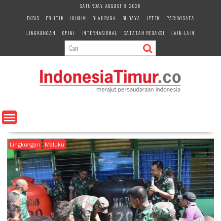
S
SATURDAY, AUGUST 8, 2026
k
EKBIS
POLITIK
HUKUM
OLAHRAGA
BUDAYA
IPTEK
PARIWISATA
i
LINGKUNGAN
OPINI
INTERNASIONAL
CATATAN REDAKSI
LAIN-LAIN
p
t
o
c
o
n
t
e
n
t
Lingkungan
Maluku