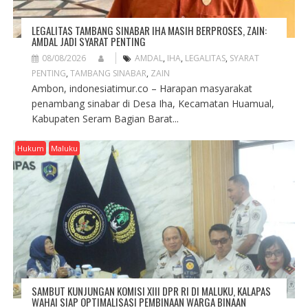
LEGALITAS TAMBANG SINABAR IHA MASIH BERPROSES, ZAIN:
AMDAL JADI SYARAT PENTING
08/08/2026
AMDAL
,
IHA
,
LEGALITAS
,
SYARAT
PENTING
,
TAMBANG SINABAR
,
ZAIN
Ambon, indonesiatimur.co – Harapan masyarakat
penambang sinabar di Desa Iha, Kecamatan Huamual,
Kabupaten Seram Bagian Barat...
Hukum
Maluku
SAMBUT KUNJUNGAN KOMISI XIII DPR RI DI MALUKU, KALAPAS
WAHAI SIAP OPTIMALISASI PEMBINAAN WARGA BINAAN