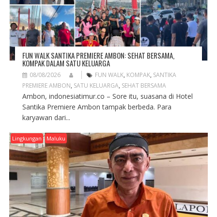
N
FUN WALK SANTIKA PREMIERE AMBON: SEHAT BERSAMA,
KOMPAK DALAM SATU KELUARGA
08/08/2026
FUN WALK
,
KOMPAK
,
SANTIKA
PREMIERE AMBON
,
SATU KELUARGA
,
SEHAT BERSAMA
Ambon, indonesiatimur.co – Sore itu, suasana di Hotel
Santika Premiere Ambon tampak berbeda. Para
karyawan dari...
Lingkungan
Maluku