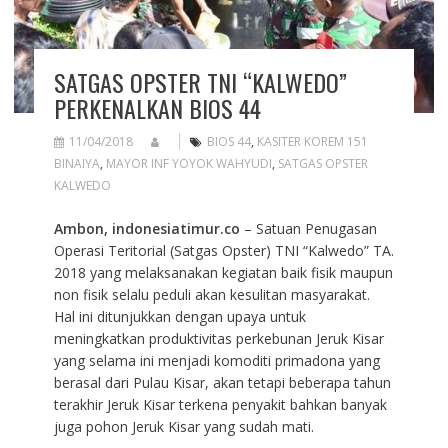
SATGAS OPSTER TNI “KALWEDO”
PERKENALKAN BIOS 44
11/04/2018
BIOS 44
,
KASITER KOREM 151
BINAIYA
,
MAYOR INF YOYOK WAHYUDI
,
SATGAS OPSTER
KALWEDO
Ambon, indonesiatimur.co
– Satuan Penugasan
Operasi Teritorial (Satgas Opster) TNI “Kalwedo” TA.
2018 yang melaksanakan kegiatan baik fisik maupun
non fisik selalu peduli akan kesulitan masyarakat.
Hal ini ditunjukkan dengan upaya untuk
meningkatkan produktivitas perkebunan Jeruk Kisar
yang selama ini menjadi komoditi primadona yang
berasal dari Pulau Kisar, akan tetapi beberapa tahun
terakhir Jeruk Kisar terkena penyakit bahkan banyak
juga pohon Jeruk Kisar yang sudah mati.