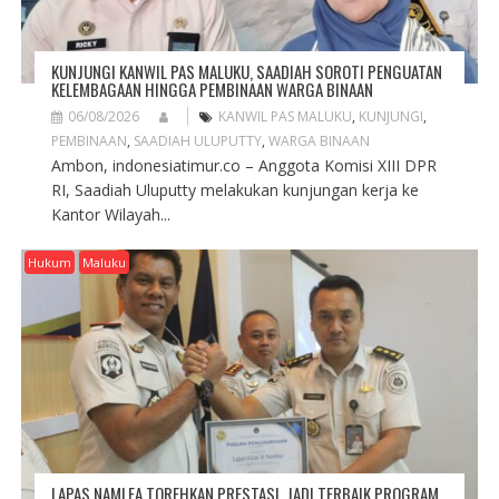
KUNJUNGI KANWIL PAS MALUKU, SAADIAH SOROTI PENGUATAN
KELEMBAGAAN HINGGA PEMBINAAN WARGA BINAAN
06/08/2026
KANWIL PAS MALUKU
,
KUNJUNGI
,
PEMBINAAN
,
SAADIAH ULUPUTTY
,
WARGA BINAAN
Ambon, indonesiatimur.co – Anggota Komisi XIII DPR
RI, Saadiah Uluputty melakukan kunjungan kerja ke
Kantor Wilayah...
Hukum
Maluku
LAPAS NAMLEA TOREHKAN PRESTASI, JADI TERBAIK PROGRAM