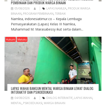
PEMBINAAN DAN PRODUK WARGA BINAAN
05/08/2026
LAPAS NAMLEA
,
PRODUK WARGA
BINAAN
,
PROGRAM PEMBINAAN
,
TERBAIK
Namlea, indonesiatimur.co – Kepala Lembaga
Pemasyarakatan (Lapas) Kelas III Namlea,
Muhammad M. Marasabessy ikut serta dalam...
Hukum
Maluku
LAPAS WAHAI BANGUN MENTAL WARGA BINAAN LEWAT DIALOG
INTERAKTIF DAN PSIKOEDUKASI
04/08/2026
DIALOG INTERAKTIF
,
LAPAS WAHAI
,
MENTAL
,
PSIKOEDUKASI
,
WARGA BINAAN