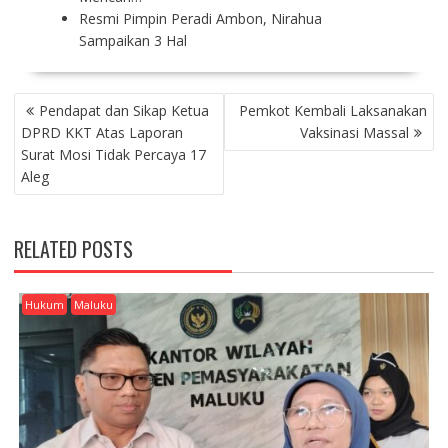
Resmi Pimpin Peradi Ambon, Nirahua
Sampaikan 3 Hal
P
Pendapat dan Sikap Ketua
Pemkot Kembali Laksanakan
O
DPRD KKT Atas Laporan
Vaksinasi Massal
S
Surat Mosi Tidak Percaya 17
T
Aleg
N
A
V
RELATED POSTS
I
G
A
Hukum
Maluku
T
I
O
N