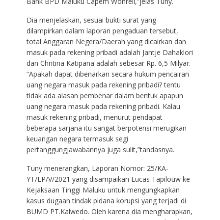
Bank BPD Maluku Capem Wonreli,”jelas Tuny.
Dia menjelaskan, sesuai bukti surat yang
dilampirkan dalam laporan pengaduan tersebut,
total Anggaran Negera/Daerah yang dicairkan dan
masuk pada rekening pribadi adalah Jantje Dahaklori
dan Chritina Katipana adalah sebesar Rp. 6,5 Milyar.
“Apakah dapat dibenarkan secara hukum pencairan
uang negara masuk pada rekening pribadi? tentu
tidak ada alasan pembenar dalam bentuk apapun
uang negara masuk pada rekening pribadi. Kalau
masuk rekening pribadi, menurut pendapat
beberapa sarjana itu sangat berpotensi merugikan
keuangan negara termasuk segi
pertanggungjawabannya juga sulit,”tandasnya.
Tuny menerangkan, Laporan Nomor: 25/KA-
YT/LP/V/2021 yang disampaikan Lucas Tapilouw ke
Kejaksaan Tinggi Maluku untuk mengungkapkan
kasus dugaan tindak pidana korupsi yang terjadi di
BUMD PT.Kalwedo. Oleh karena dia mengharapkan,