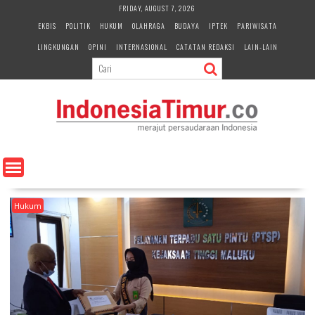
S
FRIDAY, AUGUST 7, 2026
k
EKBIS
POLITIK
HUKUM
OLAHRAGA
BUDAYA
IPTEK
PARIWISATA
i
LINGKUNGAN
OPINI
INTERNASIONAL
CATATAN REDAKSI
LAIN-LAIN
p
t
o
c
o
n
t
e
n
t
Hukum