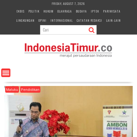
S
FRIDAY, AUGUST 7, 2026
k
EKBIS
POLITIK
HUKUM
OLAHRAGA
BUDAYA
IPTEK
PARIWISATA
i
LINGKUNGAN
OPINI
INTERNASIONAL
CATATAN REDAKSI
LAIN-LAIN
p
t
o
c
o
n
t
e
n
t
Maluku
Pendidikan