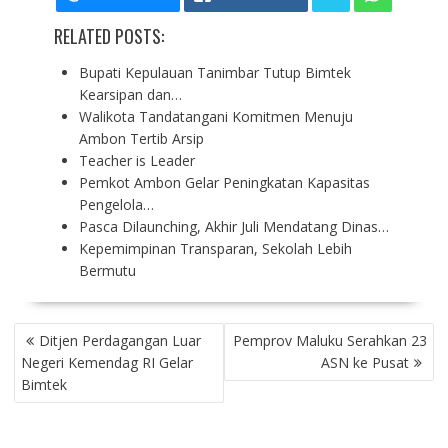
RELATED POSTS:
Bupati Kepulauan Tanimbar Tutup Bimtek
Kearsipan dan…
Walikota Tandatangani Komitmen Menuju
Ambon Tertib Arsip
Teacher is Leader
Pemkot Ambon Gelar Peningkatan Kapasitas
Pengelola…
Pasca Dilaunching, Akhir Juli Mendatang Dinas…
Kepemimpinan Transparan, Sekolah Lebih
Bermutu
P
Ditjen Perdagangan Luar
Pemprov Maluku Serahkan 23
O
Negeri Kemendag RI Gelar
ASN ke Pusat
S
Bimtek
T
N
A