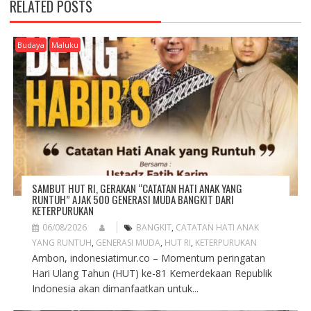
RELATED POSTS
V
I
G
Budaya
Maluku
A
T
I
O
N
SAMBUT HUT RI, GERAKAN “CATATAN HATI ANAK YANG
RUNTUH” AJAK 500 GENERASI MUDA BANGKIT DARI
KETERPURUKAN
06/08/2026
BANGKIT
,
CATATAN HATI ANAK
YANG RUNTUH
,
GENERASI MUDA
,
HUT RI
,
KETERPURUKAN
Ambon, indonesiatimur.co – Momentum peringatan
Hari Ulang Tahun (HUT) ke-81 Kemerdekaan Republik
Indonesia akan dimanfaatkan untuk...