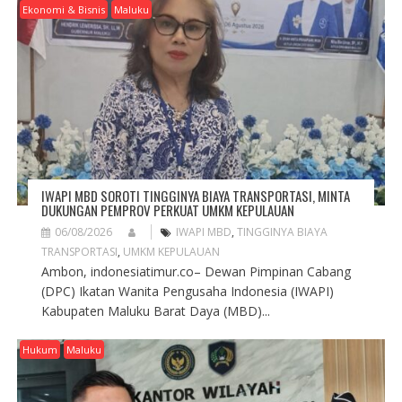
Ekonomi & Bisnis
Maluku
IWAPI MBD SOROTI TINGGINYA BIAYA TRANSPORTASI, MINTA
DUKUNGAN PEMPROV PERKUAT UMKM KEPULAUAN
06/08/2026
IWAPI MBD
,
TINGGINYA BIAYA
TRANSPORTASI
,
UMKM KEPULAUAN
Ambon, indonesiatimur.co– Dewan Pimpinan Cabang
(DPC) Ikatan Wanita Pengusaha Indonesia (IWAPI)
Kabupaten Maluku Barat Daya (MBD)...
Hukum
Maluku