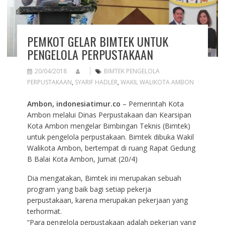
PEMKOT GELAR BIMTEK UNTUK
PENGELOLA PERPUSTAKAAN
20/04/2018
BIMTEK PENGELOLA
PERPUSTAKAAN
,
SYARIF HADLER
,
WAKIL WALIKOTA AMBON
Ambon, indonesiatimur.co
– Pemerintah Kota
Ambon melalui Dinas Perpustakaan dan Kearsipan
Kota Ambon mengelar Bimbingan Teknis (Bimtek)
untuk pengelola perpustakaan. Bimtek dibuka Wakil
Walikota Ambon, bertempat di ruang Rapat Gedung
B Balai Kota Ambon, Jumat (20/4)
Dia mengatakan, Bimtek ini merupakan sebuah
program yang baik bagi setiap pekerja
perpustakaan, karena merupakan pekerjaan yang
terhormat.
“Para pengelola perpustakaan adalah pekerjan yang