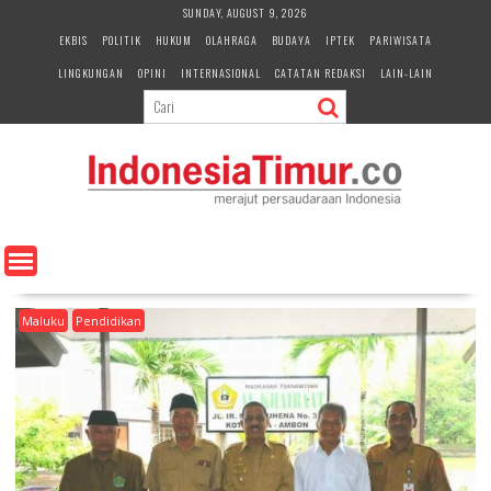
S
SUNDAY, AUGUST 9, 2026
k
EKBIS
POLITIK
HUKUM
OLAHRAGA
BUDAYA
IPTEK
PARIWISATA
i
LINGKUNGAN
OPINI
INTERNASIONAL
CATATAN REDAKSI
LAIN-LAIN
p
t
o
c
o
n
t
e
n
t
Maluku
Pendidikan