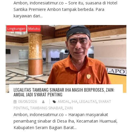
Ambon, indonesiatimur.co – Sore itu, suasana di Hotel
Santika Premiere Ambon tampak berbeda. Para
karyawan dari...
Lingkungan
Maluku
LEGALITAS TAMBANG SINABAR IHA MASIH BERPROSES, ZAIN:
AMDAL JADI SYARAT PENTING
08/08/2026
AMDAL
,
IHA
,
LEGALITAS
,
SYARAT
PENTING
,
TAMBANG SINABAR
,
ZAIN
Ambon, indonesiatimur.co – Harapan masyarakat
penambang sinabar di Desa Iha, Kecamatan Huamual,
Kabupaten Seram Bagian Barat...