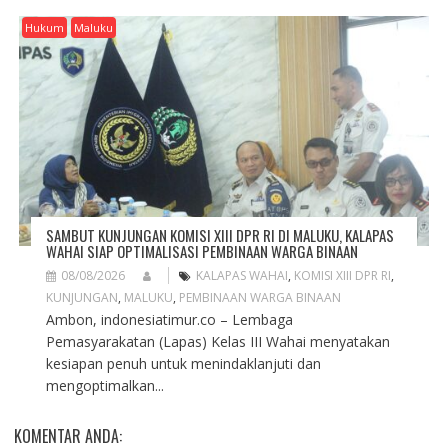
Hukum
Maluku
SAMBUT KUNJUNGAN KOMISI XIII DPR RI DI MALUKU, KALAPAS
WAHAI SIAP OPTIMALISASI PEMBINAAN WARGA BINAAN
08/08/2026
KALAPAS WAHAI
,
KOMISI XIII DPR RI
,
KUNJUNGAN
,
MALUKU
,
PEMBINAAN WARGA BINAAN
Ambon, indonesiatimur.co – Lembaga
Pemasyarakatan (Lapas) Kelas III Wahai menyatakan
kesiapan penuh untuk menindaklanjuti dan
mengoptimalkan...
KOMENTAR ANDA: