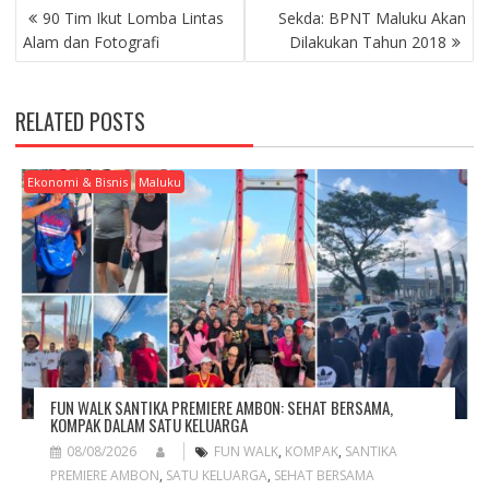
P
90 Tim Ikut Lomba Lintas
Sekda: BPNT Maluku Akan
O
Alam dan Fotografi
Dilakukan Tahun 2018
S
T
N
RELATED POSTS
A
V
I
Ekonomi & Bisnis
Maluku
G
A
T
I
O
N
FUN WALK SANTIKA PREMIERE AMBON: SEHAT BERSAMA,
KOMPAK DALAM SATU KELUARGA
08/08/2026
FUN WALK
,
KOMPAK
,
SANTIKA
PREMIERE AMBON
,
SATU KELUARGA
,
SEHAT BERSAMA