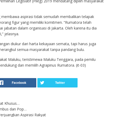
emilihan Legislatif (Pileg) 2019 mendatang dipilih masyarakat
 membawa aspirasi tidak semudah membalikan telapak
eorang figur yang memiliki komitmen. “Rumatora telah
abatan dalam organisasi di Jakarta. Oleh karena itu dia
,” jelasnya.
jangan diukur dari harta kekayaan semata, tapi harus juga
sa merangkul semua masyarakat tanpa pandang bulu.
rakat Maluku, teristimewa Maluku Tenggara, pada pemilu
mendukung dan memilih Agrapinus Rumatora. (it-03)
Adat Khusus…
Gambus dan Pop…
rjuangkan Aspirasi Rakyat