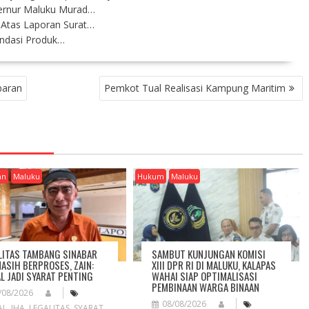
ernur Maluku Murad…
Atas Laporan Surat…
endasi Produk…
baran
Pemkot Tual Realisasi Kampung Maritim
an
Maluku
Hukum
Maluku
LITAS TAMBANG SINABAR
SAMBUT KUNJUNGAN KOMISI
MASIH BERPROSES, ZAIN:
XIII DPR RI DI MALUKU, KALAPAS
L JADI SYARAT PENTING
WAHAI SIAP OPTIMALISASI
PEMBINAAN WARGA BINAAN
/08/2026
08/08/2026
AL
,
IHA
,
LEGALITAS
,
SYARAT