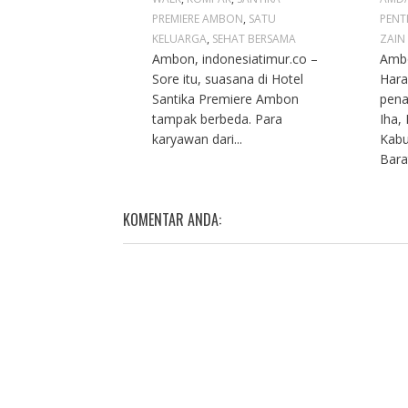
PREMIERE AMBON
,
SATU
PENT
KELUARGA
,
SEHAT BERSAMA
ZAIN
Ambon, indonesiatimur.co –
Ambo
Sore itu, suasana di Hotel
Hara
Santika Premiere Ambon
pena
tampak berbeda. Para
Iha,
karyawan dari...
Kabu
Barat
KOMENTAR ANDA: