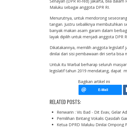
Senayan (DPR RI-red) Jakarta, bila dalam P
Maluku sebagai anggota DPR RI.
Menurutnya, untuk mendorong seseorang
tangan. Justru sebaliknya membutuhkan s
banyak makan asam garam dalam berbagai j
layak dipilih untuk menjadi anggota DPR RI
Dikatakannya, memilih anggota legislatif 
dinilai dari sisi pembawaan diri serta bi
Untuk itu Warbal berharap seluruh masya
legislatif tahun 2019 mendatang, dapat 
Bagikan artikel ini
RELATED POSTS:
Renwarin : Vis Bad - Dit Evav, Gelar 
Pemilihan Bintang Vokalis Qasidah 
Ketua DPRD Maluku Dinilai Ompong Pe