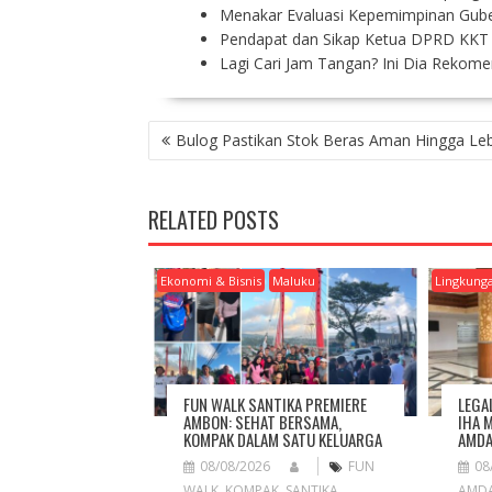
Menakar Evaluasi Kepemimpinan Gub
Pendapat dan Sikap Ketua DPRD KKT 
Lagi Cari Jam Tangan? Ini Dia Rekom
P
Bulog Pastikan Stok Beras Aman Hingga Le
O
S
T
RELATED POSTS
N
A
V
Ekonomi & Bisnis
Maluku
Lingkung
I
G
A
T
I
FUN WALK SANTIKA PREMIERE
LEGA
O
AMBON: SEHAT BERSAMA,
IHA 
KOMPAK DALAM SATU KELUARGA
AMDA
N
08/08/2026
FUN
08
WALK
,
KOMPAK
,
SANTIKA
AMD