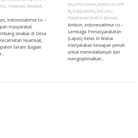
KALAPAS WAHAI
,
KOMISI XIII DPR
ING
,
TAMBANG SINABAR
,
RI
,
KUNJUNGAN
,
MALUKU
,
PEMBINAAN WARGA BINAAN
n, indonesiatimur.co –
Ambon, indonesiatimur.co –
pan masyarakat
Lembaga Pemasyarakatan
mbang sinabar di Desa
(Lapas) Kelas III Wahai
 Kecamatan Huamual,
menyatakan kesiapan penuh
paten Seram Bagian
untuk menindaklanjuti dan
...
mengoptimalkan...