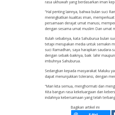
rasa ukhuwah yang berdasarkan iman ke
‘’Hal penting lainnya, bahwa bulan suc
meningkatkan kualitas iman, memperkuat 
persamaan derajat umat manusi, memper
dengan sesama umat muslim Dan umat man
Itulah sebabnya, kata Sahuburua bulan su
tetapi merupakan media untuk semakin m
suci Ramadhan, saya harapkan saudara-s
dengan sebaik-baiknya, baik lahir maupun 
imbuhnya Sahuburua.
Sedangkan kepada masyarakat Maluku yan
dapat menunjukkan toleransi, dengan me
‘’Mari kita semua, menghormati dan mengh
Kita bangun rasa kekeluargaan dan kebe
indahnya kebersamaan yang telah terbangun
Bagikan artikel ini