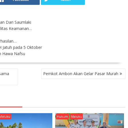
an Dari Saumlaki
ilitas Keamanan…
rhasilan…
H Jatuh pada 5 Oktober
an Hawa Nafsu
rsama
Pemkot Ambon Akan Gelar Pasar Murah
Maluku
Hukum
Maluku