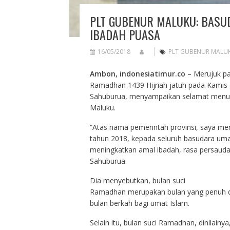
PLT GUBENUR MALUKU: BASU
IBADAH PUASA
16/05/2018
PLT GUBENUR MALU
Ambon, indonesiatimur.co
– Merujuk pa
Ramadhan 1439 Hijriah jatuh pada Kamis (
Sahuburua, menyampaikan selamat menuna
Maluku.
“Atas nama pemerintah provinsi, saya me
tahun 2018, kepada seluruh basudara umat 
meningkatkan amal ibadah, rasa persaudar
Sahuburua.
Dia menyebutkan, bulan suci
Ramadhan merupakan bulan yang penuh 
bulan berkah bagi umat Islam.
Selain itu, bulan suci Ramadhan, dinilain