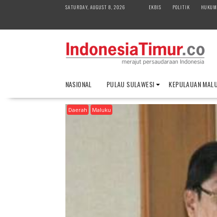
S
SATURDAY, AUGUST 8, 2026
EKBIS
POLITIK
HUKUM
k
i
p
t
o
c
o
NASIONAL
PULAU SULAWESI
KEPULAUAN MAL
n
t
Daerah
Maluku
e
n
t