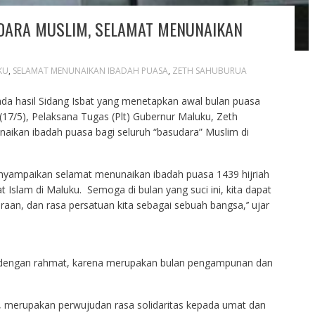
DARA MUSLIM, SELAMAT MENUNAIKAN
KU
,
SELAMAT MENUNAIKAN IBADAH PUASA
,
ZETH SAHUBURUA
da hasil Sidang Isbat yang menetapkan awal bulan puasa
17/5), Pelaksana Tugas (Plt) Gubernur Maluku, Zeth
ikan ibadah puasa bagi seluruh “basudara” Muslim di
nyampaikan selamat menunaikan ibadah puasa 1439 hijriah
Islam di Maluku. Semoga di bulan yang suci ini, kita dapat
aan, dan rasa persatuan kita sebagai sebuah bangsa,’’ ujar
dengan rahmat, karena merupakan bulan pengampunan dan
ya, merupakan perwujudan rasa solidaritas kepada umat dan