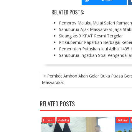
RELATED POSTS:
Pemprov Maluku Mulai Safari Ramadh
Sahuburua Ajak Masyarakat Jaga Stab
Sidang ke-9 KPAT Resmi Tergelar
Plt Gubernur Paparkan Berbagai Kebe
Pemerintah Putuskan Idul Adha 1435 
Sahuburua Ingatkan Soal Pengendali
P
Pemkot Ambon Akan Gelar Buka Puasa Be
O
Masyarakat
S
T
N
RELATED POSTS
A
V
I
Hukum
Maluku
Hukum
G