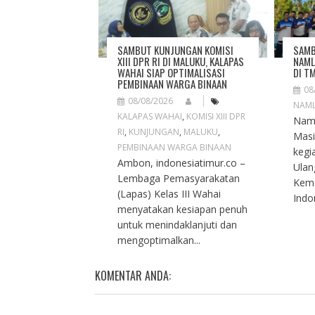
A
T
I
O
SAMBUT KUNJUNGAN KOMISI
SAMB
N
XIII DPR RI DI MALUKU, KALAPAS
NAML
WAHAI SIAP OPTIMALISASI
DI T
PEMBINAAN WARGA BINAAN
08
08/08/2026
NAM
KALAPAS WAHAI
,
KOMISI XIII DPR
Naml
RI
,
KUNJUNGAN
,
MALUKU
,
Masi
PEMBINAAN WARGA BINAAN
kegi
Ambon, indonesiatimur.co –
Ulan
Lembaga Pemasyarakatan
Keme
(Lapas) Kelas III Wahai
Indon
menyatakan kesiapan penuh
untuk menindaklanjuti dan
mengoptimalkan...
KOMENTAR ANDA: