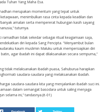
pada Tuhan Yang Maha Esa.
i Ramadhan merupakan momentum yang tepat untuk
ketaqwaan, menimbulkan rasa cinta kepada keadilan dan
banyak amalan serta mempererat hubungan kasih sayang
usia,’’ tuturnya.
ci ramadhan tidak sekedar sebagai ritual keagamaan saja,
endekatkan diri kepada Sang Pencipta. “Menyambut bulan
audaraku kaum muslimin Maluku untuk mempersiapkan diri
batin, agar ibadah ini dapat dilaksanakan secara sempurna,’’
g tidak melaksanakan ibadah puasa, Sahuburua harapkan
nghormati saudara-saudara yang melaksanakan ibadah.
argai saudara-saudara kita yang menjalankan ibadah suci ini.
rsamaan dalam semangat basodara untuk saling menjaga
 selama ini,’’ tandasnya.(it-01)