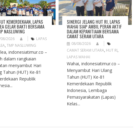
UT KEMERDEKAAN, LAPAS
SINERGI JELANG HUT RI, LAPAS
EA GELAR BAKTI BERSAMA
WAHAI SIAP AMBIL PERAN AKTIF
MP NASLUWING
DALAM KEPANITIAAN BERSAMA
CAMAT SERAM UTARA
/08/2026
LAPAS
08/08/2026
LEA
,
TMP NASLUWING
CAMAT SERAM UTARA
,
HUT RI
,
ea, indonesiatimur.co –
LAPAS WAHAI
h dalam rangkaian
Wahai, indonesiatimur.co –
atan menyambut Hari
Menyambut Hari Ulang
g Tahun (HUT) Ke-81
Tahun (HUT) Ke-81
rdekaan Republik
Kemerdekaan Republik
esia...
Indonesia, Lembaga
Pemasyarakatan (Lapas)
Kelas...