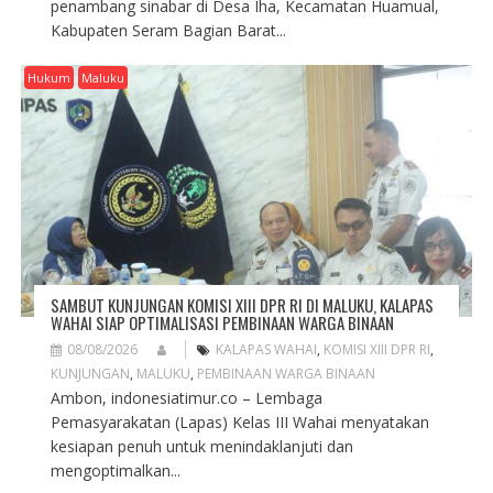
penambang sinabar di Desa Iha, Kecamatan Huamual,
Kabupaten Seram Bagian Barat...
Hukum
Maluku
SAMBUT KUNJUNGAN KOMISI XIII DPR RI DI MALUKU, KALAPAS
WAHAI SIAP OPTIMALISASI PEMBINAAN WARGA BINAAN
08/08/2026
KALAPAS WAHAI
,
KOMISI XIII DPR RI
,
KUNJUNGAN
,
MALUKU
,
PEMBINAAN WARGA BINAAN
Ambon, indonesiatimur.co – Lembaga
Pemasyarakatan (Lapas) Kelas III Wahai menyatakan
kesiapan penuh untuk menindaklanjuti dan
mengoptimalkan...