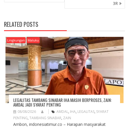
S
3R
T
N
A
RELATED POSTS
V
I
G
Lingkungan
Maluku
A
T
I
O
N
LEGALITAS TAMBANG SINABAR IHA MASIH BERPROSES, ZAIN:
AMDAL JADI SYARAT PENTING
08/08/2026
AMDAL
,
IHA
,
LEGALITAS
,
SYARAT
PENTING
,
TAMBANG SINABAR
,
ZAIN
Ambon, indonesiatimur.co – Harapan masyarakat