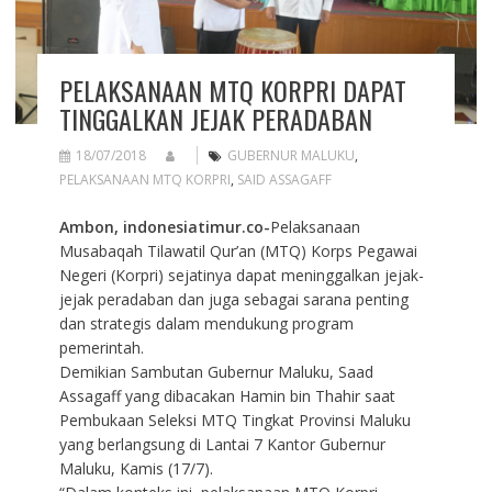
PELAKSANAAN MTQ KORPRI DAPAT
TINGGALKAN JEJAK PERADABAN
18/07/2018
GUBERNUR MALUKU
,
PELAKSANAAN MTQ KORPRI
,
SAID ASSAGAFF
Ambon, indonesiatimur.co-
Pelaksanaan
Musabaqah Tilawatil Qur’an (MTQ) Korps Pegawai
Negeri (Korpri) sejatinya dapat meninggalkan jejak-
jejak peradaban dan juga sebagai sarana penting
dan strategis dalam mendukung program
pemerintah.
Demikian Sambutan Gubernur Maluku, Saad
Assagaff yang dibacakan Hamin bin Thahir saat
Pembukaan Seleksi MTQ Tingkat Provinsi Maluku
yang berlangsung di Lantai 7 Kantor Gubernur
Maluku, Kamis (17/7).