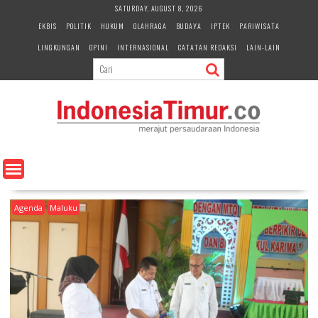
S
SATURDAY, AUGUST 8, 2026
k
EKBIS
POLITIK
HUKUM
OLAHRAGA
BUDAYA
IPTEK
PARIWISATA
i
LINGKUNGAN
OPINI
INTERNASIONAL
CATATAN REDAKSI
LAIN-LAIN
p
t
o
c
o
n
t
e
n
t
Agenda
Maluku