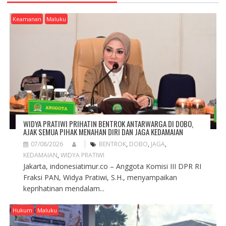
I
G
Keamanan
Maluku
A
T
I
O
N
WIDYA PRATIWI PRIHATIN BENTROK ANTARWARGA DI DOBO,
AJAK SEMUA PIHAK MENAHAN DIRI DAN JAGA KEDAMAIAN
07/08/2026
BENTROK
,
DOBO
,
JAGA
,
KEDAMAIAN
,
WIDYA PRATIWI
Jakarta, indonesiatimur.co – Anggota Komisi III DPR RI
Fraksi PAN, Widya Pratiwi, S.H., menyampaikan
keprihatinan mendalam...
Hukum
Maluku