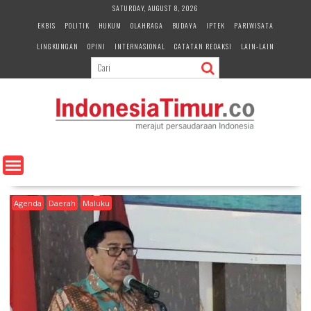
S
SATURDAY, AUGUST 8, 2026
k
EKBIS
POLITIK
HUKUM
OLAHRAGA
BUDAYA
IPTEK
PARIWISATA
i
LINGKUNGAN
OPINI
INTERNASIONAL
CATATAN REDAKSI
LAIN-LAIN
p
t
o
c
o
n
t
e
n
t
Agenda
Daerah
Maluku