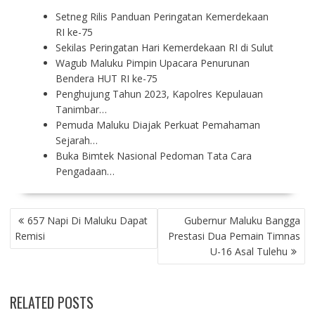
Setneg Rilis Panduan Peringatan Kemerdekaan
RI ke-75
Sekilas Peringatan Hari Kemerdekaan RI di Sulut
Wagub Maluku Pimpin Upacara Penurunan
Bendera HUT RI ke-75
Penghujung Tahun 2023, Kapolres Kepulauan
Tanimbar…
Pemuda Maluku Diajak Perkuat Pemahaman
Sejarah…
Buka Bimtek Nasional Pedoman Tata Cara
Pengadaan…
P
657 Napi Di Maluku Dapat
Gubernur Maluku Bangga
O
Remisi
Prestasi Dua Pemain Timnas
S
U-16 Asal Tulehu
T
N
A
RELATED POSTS
V