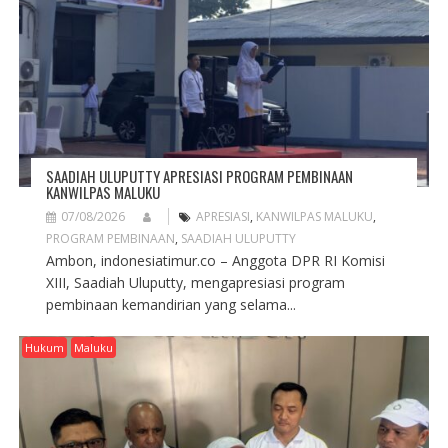
SAADIAH ULUPUTTY APRESIASI PROGRAM PEMBINAAN
KANWILPAS MALUKU
07/08/2026
APRESIASI
,
KANWILPAS MALUKU
,
PROGRAM PEMBINAAN
,
SAADIAH ULUPUTTY
Ambon, indonesiatimur.co – Anggota DPR RI Komisi
XIII, Saadiah Uluputty, mengapresiasi program
pembinaan kemandirian yang selama...
Hukum
Maluku