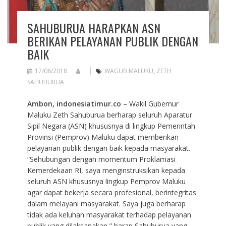
SAHUBURUA HARAPKAN ASN
BERIKAN PELAYANAN PUBLIK DENGAN
BAIK
17/08/2018
WAGUB MALUKU
,
ZETH
SAHUBURUA
Ambon, indonesiatimur.co
– Wakil Gubernur
Maluku Zeth Sahuburua berharap seluruh Aparatur
Sipil Negara (ASN) khususnya di lingkup Pemerintah
Provinsi (Pemprov) Maluku dapat memberikan
pelayanan publik dengan baik kepada masyarakat.
“Sehubungan dengan momentum Proklamasi
Kemerdekaan RI, saya menginstruksikan kepada
seluruh ASN khususnya lingkup Pemprov Maluku
agar dapat bekerja secara profesional, berintegritas
dalam melayani masyarakat. Saya juga berharap
tidak ada keluhan masyarakat terhadap pelayanan
publik yang dilaksanakan,” harap Sahuburua yang