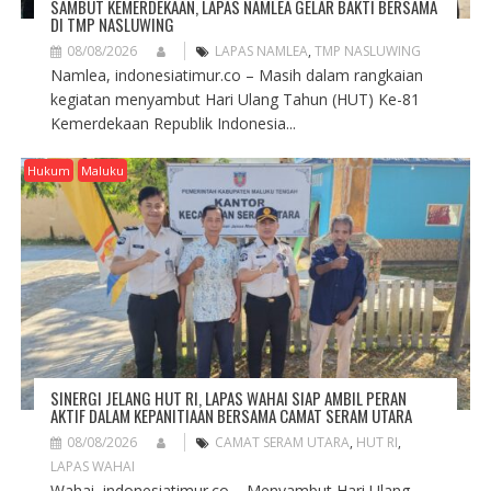
SAMBUT KEMERDEKAAN, LAPAS NAMLEA GELAR BAKTI BERSAMA
DI TMP NASLUWING
08/08/2026
LAPAS NAMLEA
,
TMP NASLUWING
Namlea, indonesiatimur.co – Masih dalam rangkaian
kegiatan menyambut Hari Ulang Tahun (HUT) Ke-81
Kemerdekaan Republik Indonesia...
Hukum
Maluku
SINERGI JELANG HUT RI, LAPAS WAHAI SIAP AMBIL PERAN
AKTIF DALAM KEPANITIAAN BERSAMA CAMAT SERAM UTARA
08/08/2026
CAMAT SERAM UTARA
,
HUT RI
,
LAPAS WAHAI
Wahai, indonesiatimur.co – Menyambut Hari Ulang