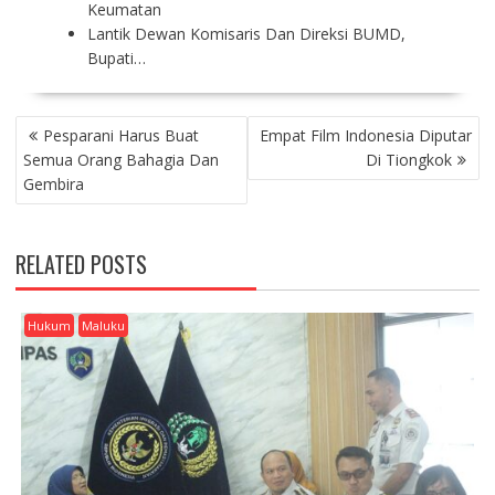
Keumatan
Lantik Dewan Komisaris Dan Direksi BUMD,
Bupati…
P
Pesparani Harus Buat
Empat Film Indonesia Diputar
O
Semua Orang Bahagia Dan
Di Tiongkok
S
Gembira
T
N
A
RELATED POSTS
V
I
G
Hukum
Maluku
A
T
I
O
N