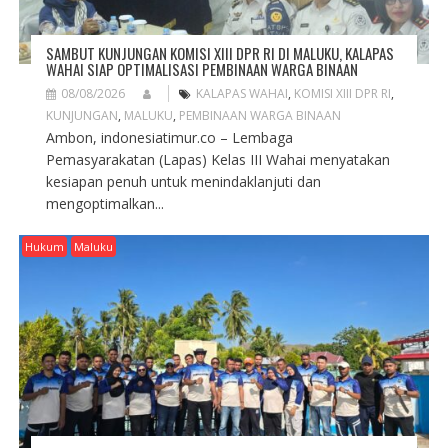
SAMBUT KUNJUNGAN KOMISI XIII DPR RI DI MALUKU, KALAPAS
WAHAI SIAP OPTIMALISASI PEMBINAAN WARGA BINAAN
08/08/2026
KALAPAS WAHAI
,
KOMISI XIII DPR RI
,
KUNJUNGAN
,
MALUKU
,
PEMBINAAN WARGA BINAAN
Ambon, indonesiatimur.co – Lembaga
Pemasyarakatan (Lapas) Kelas III Wahai menyatakan
kesiapan penuh untuk menindaklanjuti dan
mengoptimalkan...
Hukum
Maluku