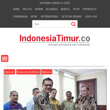
S
SATURDAY, AUGUST 8, 2026
k
EKBIS
POLITIK
HUKUM
OLAHRAGA
BUDAYA
IPTEK
PARIWISATA
i
LINGKUNGAN
OPINI
INTERNASIONAL
CATATAN REDAKSI
LAIN-LAIN
p
t
o
c
o
n
t
e
n
t
Daerah
Ekonomi & Bisnis
Maluku