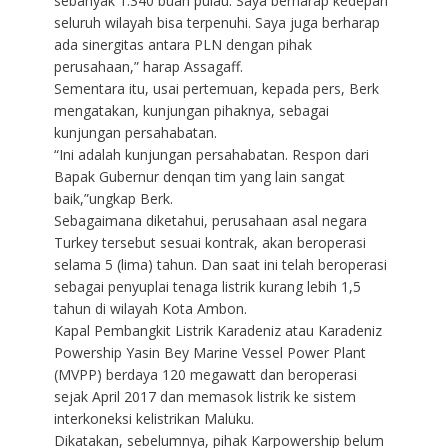
sebanyak 1.340 buah pulau. Saya berharap kedepan
seluruh wilayah bisa terpenuhi. Saya juga berharap
ada sinergitas antara PLN dengan pihak
perusahaan,” harap Assagaff.
Sementara itu, usai pertemuan, kepada pers, Berk
mengatakan, kunjungan pihaknya, sebagai
kunjungan persahabatan.
“Ini adalah kunjungan persahabatan. Respon dari
Bapak Gubernur denqan tim yang lain sangat
baik,”ungkap Berk.
Sebagaimana diketahui, perusahaan asal negara
Turkey tersebut sesuai kontrak, akan beroperasi
selama 5 (lima) tahun. Dan saat ini telah beroperasi
sebagai penyuplai tenaga listrik kurang lebih 1,5
tahun di wilayah Kota Ambon.
Kapal Pembangkit Listrik Karadeniz atau Karadeniz
Powership Yasin Bey Marine Vessel Power Plant
(MVPP) berdaya 120 megawatt dan beroperasi
sejak April 2017 dan memasok listrik ke sistem
interkoneksi kelistrikan Maluku.
Dikatakan, sebelumnya, pihak Karpowership belum