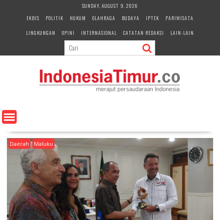
S
SUNDAY, AUGUST 9, 2026
k
EKBIS
POLITIK
HUKUM
OLAHRAGA
BUDAYA
IPTEK
PARIWISATA
i
LINGKUNGAN
OPINI
INTERNASIONAL
CATATAN REDAKSI
LAIN-LAIN
p
t
o
c
o
n
t
e
n
t
Daerah
Maluku