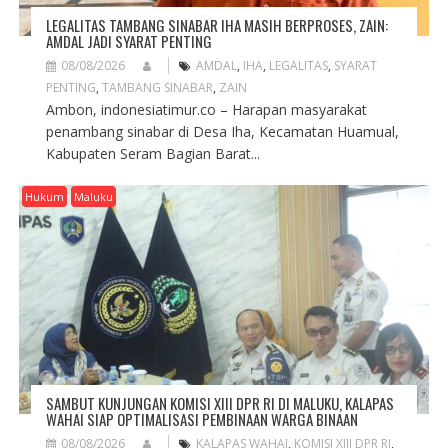
LEGALITAS TAMBANG SINABAR IHA MASIH BERPROSES, ZAIN:
AMDAL JADI SYARAT PENTING
08/08/2026
AMDAL
,
IHA
,
LEGALITAS
,
SYARAT
PENTING
,
TAMBANG SINABAR
,
ZAIN
Ambon, indonesiatimur.co – Harapan masyarakat
penambang sinabar di Desa Iha, Kecamatan Huamual,
Kabupaten Seram Bagian Barat...
Hukum
Maluku
SAMBUT KUNJUNGAN KOMISI XIII DPR RI DI MALUKU, KALAPAS
WAHAI SIAP OPTIMALISASI PEMBINAAN WARGA BINAAN
08/08/2026
KALAPAS WAHAI
,
KOMISI XIII DPR RI
,