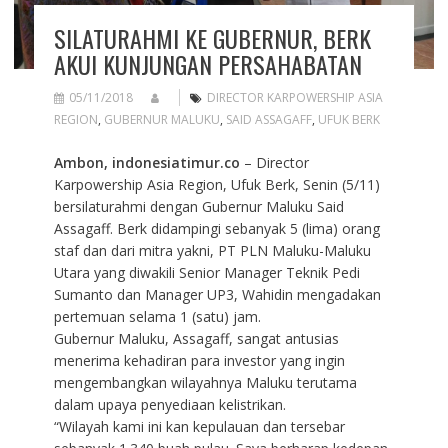
SILATURAHMI KE GUBERNUR, BERK
AKUI KUNJUNGAN PERSAHABATAN
05/11/2018
DIRECTOR KARPOWERSHIP ASIA
REGION
,
GUBERNUR MALUKU
,
SAID ASSAGAFF
,
UFUK BERK
Ambon, indonesiatimur.co
– Director
Karpowership Asia Region, Ufuk Berk, Senin (5/11)
bersilaturahmi dengan Gubernur Maluku Said
Assagaff. Berk didampingi sebanyak 5 (lima) orang
staf dan dari mitra yakni, PT PLN Maluku-Maluku
Utara yang diwakili Senior Manager Teknik Pedi
Sumanto dan Manager UP3, Wahidin mengadakan
pertemuan selama 1 (satu) jam.
Gubernur Maluku, Assagaff, sangat antusias
menerima kehadiran para investor yang ingin
mengembangkan wilayahnya Maluku terutama
dalam upaya penyediaan kelistrikan.
“Wilayah kami ini kan kepulauan dan tersebar