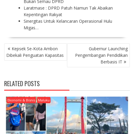
Bukan Semau DPRD
Laratmase : DPRD Patuh Namun Tak Abaikan
Kepentingan Rakyat
Sinergitas Untuk Kelancaran Operasional Hulu
Migas…
P
Kepsek Se-Kota Ambon
Gubernur Launching
O
Dibekali Penguatan Kapasitas
Pengembangan Pendidikan
S
Berbasis IT
T
N
A
RELATED POSTS
V
I
G
Ekonomi & Bisnis
Maluku
A
T
I
O
N