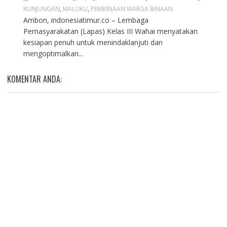
KUNJUNGAN
,
MALUKU
,
PEMBINAAN WARGA BINAAN
Ambon, indonesiatimur.co – Lembaga
Pemasyarakatan (Lapas) Kelas III Wahai menyatakan
kesiapan penuh untuk menindaklanjuti dan
mengoptimalkan...
KOMENTAR ANDA: