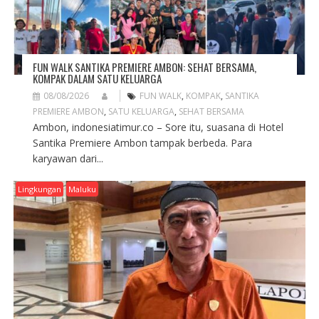
FUN WALK SANTIKA PREMIERE AMBON: SEHAT BERSAMA,
KOMPAK DALAM SATU KELUARGA
08/08/2026
FUN WALK
,
KOMPAK
,
SANTIKA
PREMIERE AMBON
,
SATU KELUARGA
,
SEHAT BERSAMA
Ambon, indonesiatimur.co – Sore itu, suasana di Hotel
Santika Premiere Ambon tampak berbeda. Para
karyawan dari...
Lingkungan
Maluku