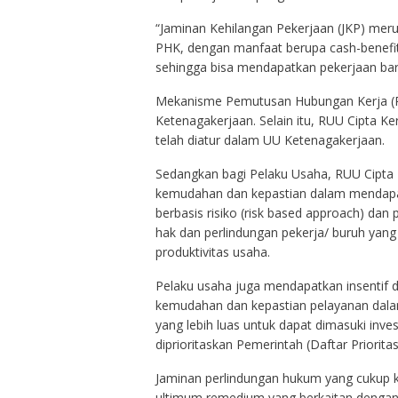
“Jaminan Kehilangan Pekerjaan (JKP) mer
PHK, dengan manfaat berupa cash-benefit, 
sehingga bisa mendapatkan pekerjaan bar
Mekanisme Pemutusan Hubungan Kerja (PH
Ketenagakerjaan. Selain itu, RUU Cipta Ker
telah diatur dalam UU Ketenagakerjaan.
Sedangkan bagi Pelaku Usaha, RUU Cipta
kemudahan dan kepastian dalam mendapat
berbasis risiko (risk based approach) dan
hak dan perlindungan pekerja/ buruh yan
produktivitas usaha.
Pelaku usaha juga mendapatkan insentif d
kemudahan dan kepastian pelayanan dalam
yang lebih luas untuk dapat dimasuki inv
diprioritaskan Pemerintah (Daftar Prioritas
Jaminan perlindungan hukum yang cukup ku
ultimum remedium yang berkaitan dengan 