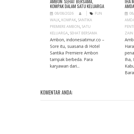
N
AMBON: SEHAT BERSAMA,
IHA 
KOMPAK DALAM SATU KELUARGA
AMDA
08/08/2026
FUN
08
WALK
,
KOMPAK
,
SANTIKA
AMD
PREMIERE AMBON
,
SATU
PENT
KELUARGA
,
SEHAT BERSAMA
ZAIN
Ambon, indonesiatimur.co –
Ambo
Sore itu, suasana di Hotel
Hara
Santika Premiere Ambon
pena
tampak berbeda. Para
Iha,
karyawan dari...
Kabu
Barat
KOMENTAR ANDA: