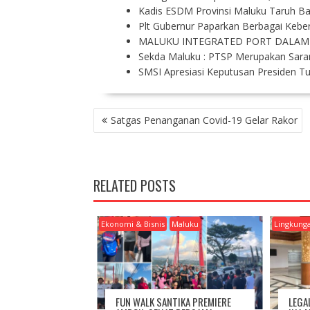
Kadis ESDM Provinsi Maluku Taruh B
Plt Gubernur Paparkan Berbagai Kebe
MALUKU INTEGRATED PORT DALAM
Sekda Maluku : PTSP Merupakan Sar
SMSI Apresiasi Keputusan Presiden
P
Satgas Penanganan Covid-19 Gelar Rakor
O
S
T
N
RELATED POSTS
A
V
I
Ekonomi & Bisnis
Maluku
Lingkung
G
A
T
I
O
FUN WALK SANTIKA PREMIERE
LEGA