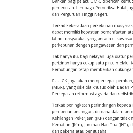
Bahkan bagi pelaku UMK, diberikan kemud
pemerintah. Lembaga Pemeriksa Halal juga
dan Perguruan Tinggi Negeri.
Terkait keberadaan perkebunan masyarak
dapat memiliki kepastian pemanfaatan at
lahan masyarakat yang berada di kawasan
perkebunan dengan pengawasan dari peme
Tak hanya itu, bagi nelayan juga diatur p
perizinan hanya cukup satu pintu melalui
Perhubungan tetap memberikan dukungan 
RUU CK juga akan mempercepat pembang
(MBR), yang dikelola khusus oleh Badan
Percepatan reformasi agraria dan redistri
Terkait peningkatan perlindungan kepada
pemberian pesangon, di mana dalam pem
Kehilangan Pekerjaan (JKP) dengan tidak 
Kematian (JKm), Jaminan Hari Tua (JHT), 
dari pekerja atau pengusaha.