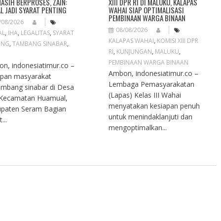
MASIH BERPROSES, ZAIN:
XIII DPR RI DI MALUKU, KALAPAS
L JADI SYARAT PENTING
WAHAI SIAP OPTIMALISASI
PEMBINAAN WARGA BINAAN
/08/2026
08/08/2026
AL
,
IHA
,
LEGALITAS
,
SYARAT
KALAPAS WAHAI
,
KOMISI XIII DPR
ING
,
TAMBANG SINABAR
,
RI
,
KUNJUNGAN
,
MALUKU
,
PEMBINAAN WARGA BINAAN
n, indonesiatimur.co –
Ambon, indonesiatimur.co –
pan masyarakat
Lembaga Pemasyarakatan
mbang sinabar di Desa
(Lapas) Kelas III Wahai
 Kecamatan Huamual,
menyatakan kesiapan penuh
paten Seram Bagian
untuk menindaklanjuti dan
...
mengoptimalkan...