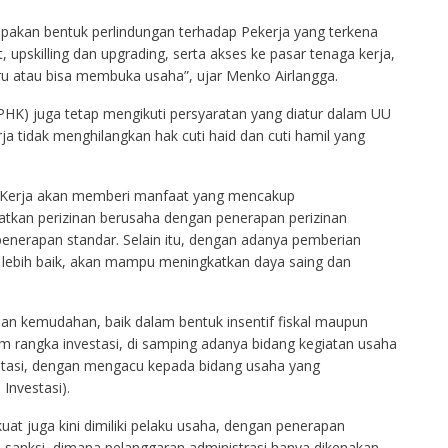
upakan bentuk perlindungan terhadap Pekerja yang terkena
upskilling dan upgrading, serta akses ke pasar tenaga kerja,
u atau bisa membuka usaha”, ujar Menko Airlangga.
K) juga tetap mengikuti persyaratan yang diatur dalam UU
ja tidak menghilangkan hak cuti haid dan cuti hamil yang
 Kerja akan memberi manfaat yang mencakup
kan perizinan berusaha dengan penerapan perizinan
 penerapan standar. Selain itu, dengan adanya pemberian
g lebih baik, akan mampu meningkatkan daya saing dan
an kemudahan, baik dalam bentuk insentif fiskal maupun
 rangka investasi, di samping adanya bidang kegiatan usaha
estasi, dengan mengacu kepada bidang usaha yang
 Investasi).
at juga kini dimiliki pelaku usaha, dengan penerapan
sanksi, dimana pelanggaran administrasi hanya dikenakan