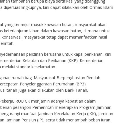
ahan tambahan berupa biaya sertifikasi yang ditanggung
 diperluas lingkupnya, kini dapat dilakukan oleh Ormas Islam
at yang terlanjur masuk kawasan hutan, masyarakat akan
as keterlanjuran lahan dalam kawasan hutan, di mana untuk
 konservasi, masyarakat tetap dapat memanfaatkan hasil
rintah.
enyederhanaan perizinan berusaha untuk kapal perikanan. Kini
 Kementerian Kelautan dan Perikanan (KKP). Kementerian
melalui standar keselamatan.
unan rumah bagi Masyarakat Berpenghasilan Rendah
 Percepatan Penyelenggaraan Perumahan (BP3).
busi tanah juga akan dilakukan oleh Bank Tanah.
 Pekerja, RUU CK menjamin adanya kepastian dalam
berian pesangon Pemerintah menerapkan Program Jaminan
mengurangi manfaat Jaminan Kecelakaan Kerja (JKK), Jaminan
dan Jaminan Pensiun (JP), serta tidak menambah beban iuran