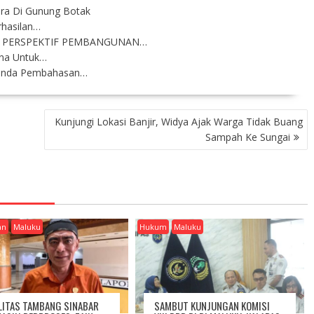
ara Di Gunung Botak
rhasilan…
 PERSPEKTIF PEMBANGUNAN…
ana Untuk…
 Tunda Pembahasan…
Kunjungi Lokasi Banjir, Widya Ajak Warga Tidak Buang
Sampah Ke Sungai
an
Maluku
Hukum
Maluku
LITAS TAMBANG SINABAR
SAMBUT KUNJUNGAN KOMISI