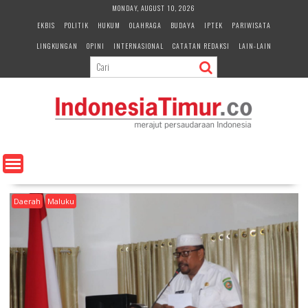
S
MONDAY, AUGUST 10, 2026
k
EKBIS
POLITIK
HUKUM
OLAHRAGA
BUDAYA
IPTEK
PARIWISATA
i
LINGKUNGAN
OPINI
INTERNASIONAL
CATATAN REDAKSI
LAIN-LAIN
p
t
o
c
o
n
t
e
n
t
Daerah
Maluku