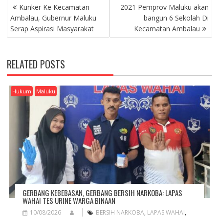
P
Kunker Ke Kecamatan
2021 Pemprov Maluku akan
O
Ambalau, Gubernur Maluku
bangun 6 Sekolah Di
S
Serap Aspirasi Masyarakat
Kecamatan Ambalau
T
N
A
RELATED POSTS
V
I
G
Hukum
Maluku
A
T
I
O
N
GERBANG KEBEBASAN, GERBANG BERSIH NARKOBA: LAPAS
WAHAI TES URINE WARGA BINAAN
10/08/2026
BERSIH NARKOBA
,
LAPAS WAHAI
,