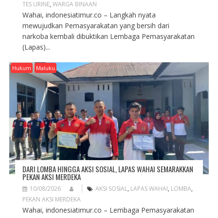
TES URINE
,
WARGA BINAAN
Wahai, indonesiatimur.co – Langkah nyata
mewujudkan Pemasyarakatan yang bersih dari
narkoba kembali dibuktikan Lembaga Pemasyarakatan
(Lapas)...
Hukum
Maluku
DARI LOMBA HINGGA AKSI SOSIAL, LAPAS WAHAI SEMARAKKAN
PEKAN AKSI MERDEKA
10/08/2026
AKSI SOSIAL
,
LAPAS WAHAI
,
LOMBA
,
PEKAN AKSI MERDEKA
Wahai, indonesiatimur.co – Lembaga Pemasyarakatan