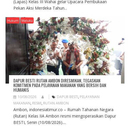
(Lapas) Kelas III Wahai gelar Upacara Pembukaan
Pekan Aksi Merdeka Tahun...
Hukum
Maluku
DAPUR BESTI RUTAN AMBON DIRESMIKAN, TEGASKAN
KOMITMEN PADA PELAYANAN MAKANAN YANG BERSIH DAN
HUMANIS
10/08/2026
DAPUR BESTI
,
PELAYANAN
MAKANAN
,
RESMI
,
RUTAN AMBON
Ambon, indonesiatimur.co – Rumah Tahanan Negara
(Rutan) Kelas IIA Ambon resmi mengoperasikan Dapur
BESTI, Senin (10/08/2026)....