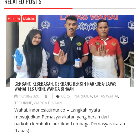
RELATED POSTS
G
A
T
Hukum
Maluku
I
O
N
GERBANG KEBEBASAN, GERBANG BERSIH NARKOBA: LAPAS
WAHAI TES URINE WARGA BINAAN
10/08/2026
BERSIH NARKOBA
,
LAPAS WAHAI
,
TES URINE
,
WARGA BINAAN
Wahai, indonesiatimur.co – Langkah nyata
mewujudkan Pemasyarakatan yang bersih dari
narkoba kembali dibuktikan Lembaga Pemasyarakatan
(Lapas)...