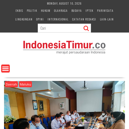
S
MONDAY, AUGUST 10, 2026
k
EKBIS
POLITIK
HUKUM
OLAHRAGA
BUDAYA
IPTEK
PARIWISATA
i
LINGKUNGAN
OPINI
INTERNASIONAL
CATATAN REDAKSI
LAIN-LAIN
p
t
o
c
o
n
t
e
n
t
Daerah
Maluku