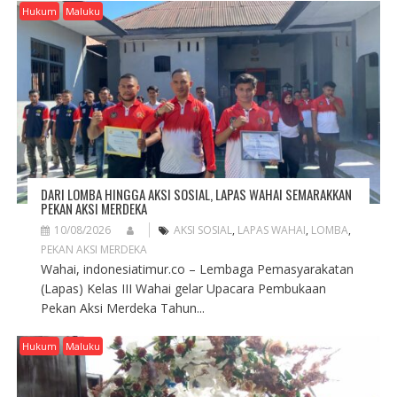
Hukum
Maluku
DARI LOMBA HINGGA AKSI SOSIAL, LAPAS WAHAI SEMARAKKAN
PEKAN AKSI MERDEKA
10/08/2026
AKSI SOSIAL
,
LAPAS WAHAI
,
LOMBA
,
PEKAN AKSI MERDEKA
Wahai, indonesiatimur.co – Lembaga Pemasyarakatan
(Lapas) Kelas III Wahai gelar Upacara Pembukaan
Pekan Aksi Merdeka Tahun...
Hukum
Maluku