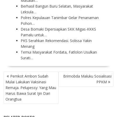
Masalah…
Berhasil Bangun Buru Selatan, Masyarakat
Leksula…
Polres Kepulauan Tanimbar Gelar Penanaman
Pohon…
Desa Bomaki Dipersiapkan SKK Migas-KKKS
Pamalu untuk…
PKS Serahkan Rekomendasi. Solissa Yakin
Menang
Temui Masyarakat Fordata, Fatlolon Usulkan
Surati…
P
Pemkot Ambon Sudah
Brimobda Maluku Sosialisasi
O
Mulai Lakukan Vaksinasi
PPKM
S
Remaja. Pelupessy: Yang Mau
T
Harus Bawa Surat Ijin Dari
N
Orangtua
A
V
I