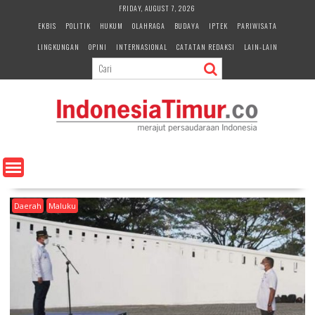
S
FRIDAY, AUGUST 7, 2026
k
EKBIS
POLITIK
HUKUM
OLAHRAGA
BUDAYA
IPTEK
PARIWISATA
i
LINGKUNGAN
OPINI
INTERNASIONAL
CATATAN REDAKSI
LAIN-LAIN
p
t
o
c
o
n
t
e
n
t
Daerah
Maluku