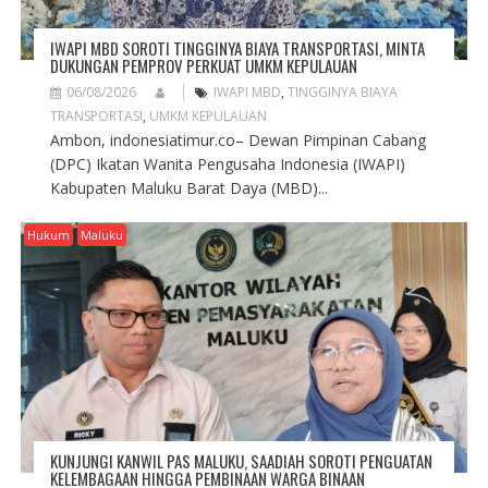
IWAPI MBD SOROTI TINGGINYA BIAYA TRANSPORTASI, MINTA
DUKUNGAN PEMPROV PERKUAT UMKM KEPULAUAN
06/08/2026
IWAPI MBD
,
TINGGINYA BIAYA
TRANSPORTASI
,
UMKM KEPULAUAN
Ambon, indonesiatimur.co– Dewan Pimpinan Cabang
(DPC) Ikatan Wanita Pengusaha Indonesia (IWAPI)
Kabupaten Maluku Barat Daya (MBD)...
Hukum
Maluku
KUNJUNGI KANWIL PAS MALUKU, SAADIAH SOROTI PENGUATAN
KELEMBAGAAN HINGGA PEMBINAAN WARGA BINAAN