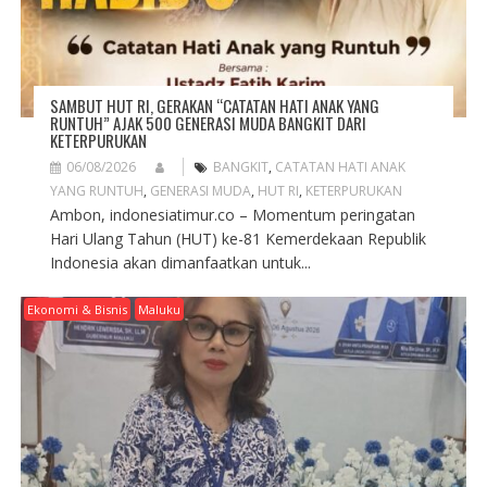
SAMBUT HUT RI, GERAKAN “CATATAN HATI ANAK YANG
RUNTUH” AJAK 500 GENERASI MUDA BANGKIT DARI
KETERPURUKAN
06/08/2026
BANGKIT
,
CATATAN HATI ANAK
YANG RUNTUH
,
GENERASI MUDA
,
HUT RI
,
KETERPURUKAN
Ambon, indonesiatimur.co – Momentum peringatan
Hari Ulang Tahun (HUT) ke-81 Kemerdekaan Republik
Indonesia akan dimanfaatkan untuk...
Ekonomi & Bisnis
Maluku