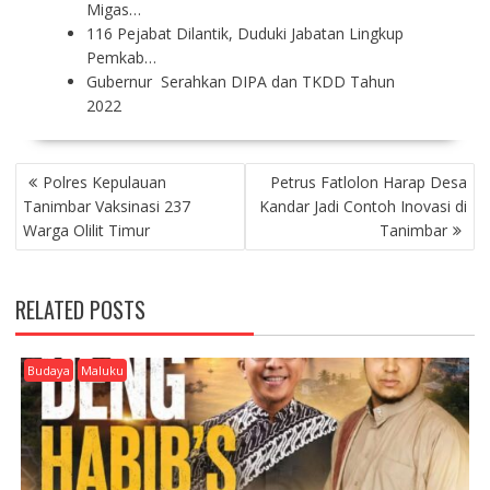
Migas…
116 Pejabat Dilantik, Duduki Jabatan Lingkup
Pemkab…
Gubernur Serahkan DIPA dan TKDD Tahun
2022
P
Polres Kepulauan
Petrus Fatlolon Harap Desa
O
Tanimbar Vaksinasi 237
Kandar Jadi Contoh Inovasi di
S
Warga Olilit Timur
Tanimbar
T
N
A
RELATED POSTS
V
I
G
Budaya
Maluku
A
T
I
O
N