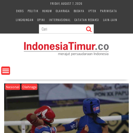
S
FRIDAY, AUGUST 7, 2026
k
EKBIS
POLITIK
HUKUM
OLAHRAGA
BUDAYA
IPTEK
PARIWISATA
i
LINGKUNGAN
OPINI
INTERNASIONAL
CATATAN REDAKSI
LAIN-LAIN
p
t
o
c
o
n
t
e
n
t
Nasional
Olahraga