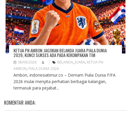
KETUA PN AMBON JAGOKAN BELANDA JUARA PIALA DUNIA
2026, KUNCI SUKSES ADA PADA KEKOMPAKAN TIM
08/06/2026
BELANDA
,
JUARA
,
KETUA PN
AMBON
,
PIALA DUNIA 2026
Ambon, indonesiatimur.co – Demam Piala Dunia FIFA
2026 mulai menyita perhatian berbagai kalangan,
termasuk para pejabat...
KOMENTAR ANDA: