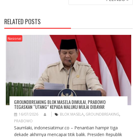
N
A
V
RELATED POSTS
I
G
A
Nasional
T
I
O
N
GROUNDBREAKING BLOK MASELA DIMULAI, PRABOWO
TEGASKAN “UTANG” KEPADA MALUKU MULAI DIBAYAR
16/07/2026
BLOK MASELA
,
GROUNDBREAKING
,
PRABOWO
Saumlaki, indonesiatimur.co – Penantian hampir tiga
dekade akhirnya mencapai titik balik. Presiden Republik