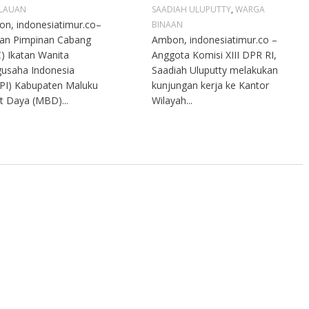
LAUAN
SAADIAH ULUPUTTY
,
WARGA
n, indonesiatimur.co–
BINAAN
an Pimpinan Cabang
Ambon, indonesiatimur.co –
) Ikatan Wanita
Anggota Komisi XIII DPR RI,
usaha Indonesia
Saadiah Uluputty melakukan
PI) Kabupaten Maluku
kunjungan kerja ke Kantor
t Daya (MBD)...
Wilayah...