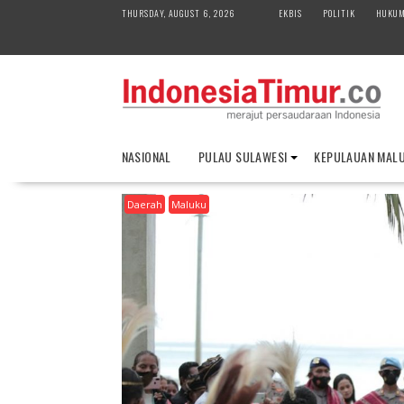
S
THURSDAY, AUGUST 6, 2026
EKBIS
POLITIK
HUKU
k
i
p
t
o
c
o
NASIONAL
PULAU SULAWESI
KEPULAUAN MAL
n
t
Daerah
Maluku
e
n
t