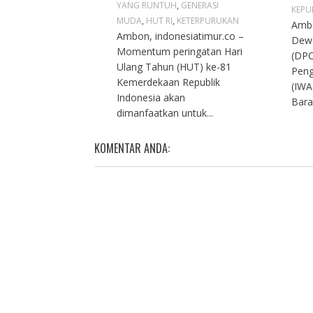
YANG RUNTUH
,
GENERASI
KEPU
MUDA
,
HUT RI
,
KETERPURUKAN
Ambo
Ambon, indonesiatimur.co –
Dew
Momentum peringatan Hari
(DPC
Ulang Tahun (HUT) ke-81
Peng
Kemerdekaan Republik
(IWA
Indonesia akan
Bara
dimanfaatkan untuk...
KOMENTAR ANDA: