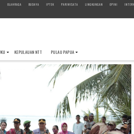
M
OLAHRAGA
BUDAYA
IPTEK
PARIWISATA
LINGKUNGAN
OPINI
INTER
UKU
KEPULAUAN NTT
PULAU PAPUA