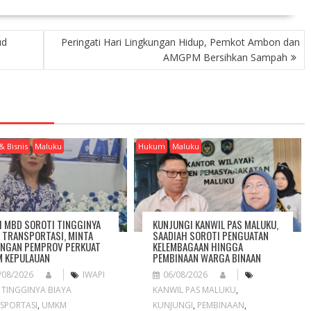
ud
Peringati Hari Lingkungan Hidup, Pemkot Ambon dan
AMGPM Bersihkan Sampah
& Bisnis
Maluku
Hukum
Maluku
I MBD SOROTI TINGGINYA
KUNJUNGI KANWIL PAS MALUKU,
A TRANSPORTASI, MINTA
SAADIAH SOROTI PENGUATAN
NGAN PEMPROV PERKUAT
KELEMBAGAAN HINGGA
 KEPULAUAN
PEMBINAAN WARGA BINAAN
/08/2026
IWAPI
06/08/2026
,
TINGGINYA BIAYA
KANWIL PAS MALUKU
,
SPORTASI
,
UMKM
KUNJUNGI
,
PEMBINAAN
,