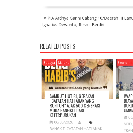
P
PIA Ardhya Garini Cabang 10/Daerah III Lan
O
Ignatius Dewanto, Resmi Berdiri
S
T
N
RELATED POSTS
A
V
I
Budaya
Maluku
Ekonomi 
G
A
T
I
O
SAMBUT HUT RI, GERAKAN
IWAP
N
“CATATAN HATI ANAK YANG
BIAY
RUNTUH” AJAK 500 GENERASI
DUKU
MUDA BANGKIT DARI
UMKM
KETERPURUKAN
06
06/08/2026
MBD
BANGKIT
,
CATATAN HATI ANAK
TRAN