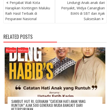
P
Penjabat Wali Kota
Lindungi Anak-anak dari
O
Harapkan Kontingen Maluku
Penyakit, Widya Canangkan
S
Raih Hasil Terbaik di
BIAN di SBT dan Ajak
T
Pesparawi Nasional
Sukseskan
N
A
V
RELATED POSTS
I
G
A
Budaya
Maluku
T
I
O
N
SAMBUT HUT RI, GERAKAN “CATATAN HATI ANAK YANG
RUNTUH” AJAK 500 GENERASI MUDA BANGKIT DARI
KETERPURUKAN