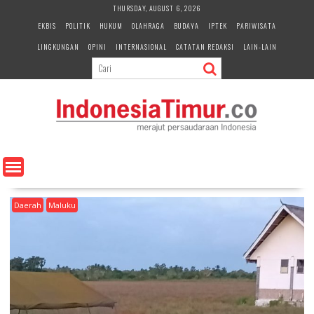
S
THURSDAY, AUGUST 6, 2026
k
EKBIS
POLITIK
HUKUM
OLAHRAGA
BUDAYA
IPTEK
PARIWISATA
i
LINGKUNGAN
OPINI
INTERNASIONAL
CATATAN REDAKSI
LAIN-LAIN
p
t
o
c
o
n
t
e
n
t
Daerah
Maluku