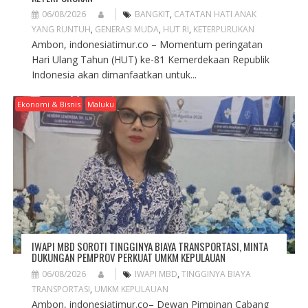
06/08/2026
BANGKIT
,
CATATAN HATI ANAK
YANG RUNTUH
,
GENERASI MUDA
,
HUT RI
,
KETERPURUKAN
Ambon, indonesiatimur.co – Momentum peringatan
Hari Ulang Tahun (HUT) ke-81 Kemerdekaan Republik
Indonesia akan dimanfaatkan untuk...
Ekonomi & Bisnis
Maluku
IWAPI MBD SOROTI TINGGINYA BIAYA TRANSPORTASI, MINTA
DUKUNGAN PEMPROV PERKUAT UMKM KEPULAUAN
06/08/2026
IWAPI MBD
,
TINGGINYA BIAYA
TRANSPORTASI
,
UMKM KEPULAUAN
Ambon, indonesiatimur.co– Dewan Pimpinan Cabang