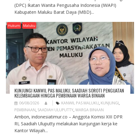
(DPC) Ikatan Wanita Pengusaha Indonesia (IWAPI)
Kabupaten Maluku Barat Daya (MBD)...
Hukum
Maluku
KUNJUNGI KANWIL PAS MALUKU, SAADIAH SOROTI PENGUATAN
KELEMBAGAAN HINGGA PEMBINAAN WARGA BINAAN
06/08/2026
KANWIL PAS MALUKU
,
KUNJUNGI
,
PEMBINAAN
,
SAADIAH ULUPUTTY
,
WARGA BINAAN
Ambon, indonesiatimur.co – Anggota Komisi XIII DPR
RI, Saadiah Uluputty melakukan kunjungan kerja ke
Kantor Wilayah...