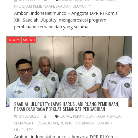
PROGRAM PEMBINAAN
,
SAADIAH ULUPUTTY
Ambon, indonesiatimur.co – Anggota DPR RI Komisi
XIII, Saadiah Uluputty, mengapresiasi program
pembinaan kemandirian yang selama...
Hukum
Maluku
SAADIAH ULUPUTTY: LAPAS HARUS JADI RUANG PEMBINAAN,
PEKAN OLAHRAGA PERKUAT SEMANGAT PENGABDIAN
07/08/2026
LAPAS
,
PEKAN OLAHRAGA
,
PERKUAT
SEMANGAT PENGABDIAN
,
RUANG PEMBINAAN
,
SAADIAH
ULUPUTTY
Ambon, indonesiatimur.co – Anggota DPR RI Komisi