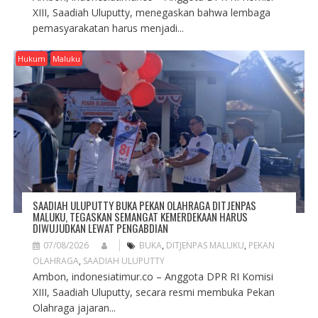
XIII, Saadiah Uluputty, menegaskan bahwa lembaga
pemasyarakatan harus menjadi...
Hukum
Maluku
SAADIAH ULUPUTTY BUKA PEKAN OLAHRAGA DITJENPAS
MALUKU, TEGASKAN SEMANGAT KEMERDEKAAN HARUS
DIWUJUDKAN LEWAT PENGABDIAN
07/08/2026
BUKA
,
DITJENPAS MALUKU
,
PEKAN
OLAHRAGA
,
SAADIAH ULUPUTTY
Ambon, indonesiatimur.co – Anggota DPR RI Komisi
XIII, Saadiah Uluputty, secara resmi membuka Pekan
Olahraga jajaran...