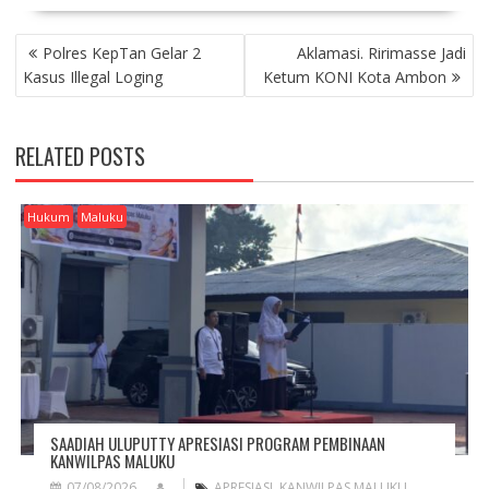
P
Polres KepTan Gelar 2
Aklamasi. Ririmasse Jadi
O
Kasus Illegal Loging
Ketum KONI Kota Ambon
S
T
N
RELATED POSTS
A
V
I
Hukum
Maluku
G
A
T
I
O
N
SAADIAH ULUPUTTY APRESIASI PROGRAM PEMBINAAN
KANWILPAS MALUKU
07/08/2026
APRESIASI
,
KANWILPAS MALUKU
,