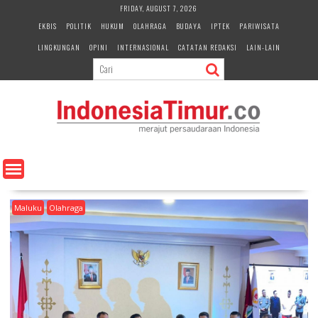
S
FRIDAY, AUGUST 7, 2026
k
EKBIS
POLITIK
HUKUM
OLAHRAGA
BUDAYA
IPTEK
PARIWISATA
i
LINGKUNGAN
OPINI
INTERNASIONAL
CATATAN REDAKSI
LAIN-LAIN
p
t
o
c
o
n
t
e
n
t
Maluku
Olahraga