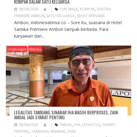
KOMPAK DALAM SATU KELUARGA
08/08/2026
FUN WALK
,
KOMPAK
,
SANTIKA
PREMIERE AMBON
,
SATU KELUARGA
,
SEHAT BERSAMA
Ambon, indonesiatimur.co – Sore itu, suasana di Hotel
Santika Premiere Ambon tampak berbeda. Para
karyawan dari...
Lingkungan
Maluku
LEGALITAS TAMBANG SINABAR IHA MASIH BERPROSES, ZAIN:
AMDAL JADI SYARAT PENTING
08/08/2026
AMDAL
,
IHA
,
LEGALITAS
,
SYARAT
PENTING
,
TAMBANG SINABAR
,
ZAIN