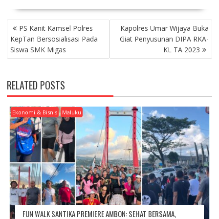
P
PS Kanit Kamsel Polres
Kapolres Umar Wijaya Buka
O
KepTan Bersosialisasi Pada
Giat Penyusunan DIPA RKA-
S
Siswa SMK Migas
KL TA 2023
T
N
A
RELATED POSTS
V
I
G
Ekonomi & Bisnis
Maluku
A
T
I
O
N
FUN WALK SANTIKA PREMIERE AMBON: SEHAT BERSAMA,