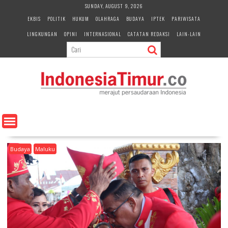
S
SUNDAY, AUGUST 9, 2026
k
EKBIS
POLITIK
HUKUM
OLAHRAGA
BUDAYA
IPTEK
PARIWISATA
i
LINGKUNGAN
OPINI
INTERNASIONAL
CATATAN REDAKSI
LAIN-LAIN
p
t
o
c
o
n
t
e
n
t
Budaya
Maluku