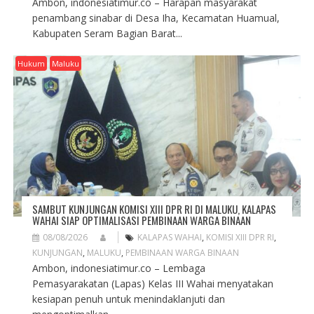
Ambon, indonesiatimur.co – Harapan masyarakat
penambang sinabar di Desa Iha, Kecamatan Huamual,
Kabupaten Seram Bagian Barat...
Hukum
Maluku
SAMBUT KUNJUNGAN KOMISI XIII DPR RI DI MALUKU, KALAPAS
WAHAI SIAP OPTIMALISASI PEMBINAAN WARGA BINAAN
08/08/2026
KALAPAS WAHAI
,
KOMISI XIII DPR RI
,
KUNJUNGAN
,
MALUKU
,
PEMBINAAN WARGA BINAAN
Ambon, indonesiatimur.co – Lembaga
Pemasyarakatan (Lapas) Kelas III Wahai menyatakan
kesiapan penuh untuk menindaklanjuti dan