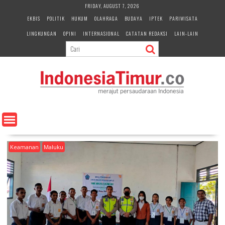
S
FRIDAY, AUGUST 7, 2026
k
EKBIS
POLITIK
HUKUM
OLAHRAGA
BUDAYA
IPTEK
PARIWISATA
i
LINGKUNGAN
OPINI
INTERNASIONAL
CATATAN REDAKSI
LAIN-LAIN
p
t
o
c
o
n
t
e
n
t
Keamanan
Maluku