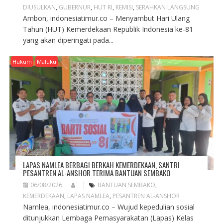
DIUSULKAN
,
GUBERNUR
,
HUT RI
,
REMISI
,
SERAHKAN LANGSUNG
Ambon, indonesiatimur.co – Menyambut Hari Ulang
Tahun (HUT) Kemerdekaan Republik Indonesia ke-81
yang akan diperingati pada...
Hukum
Maluku
LAPAS NAMLEA BERBAGI BERKAH KEMERDEKAAN, SANTRI
PESANTREN AL-ANSHOR TERIMA BANTUAN SEMBAKO
06/08/2026
BANTUAN SEMBAKO
,
KEMERDEKAAN
,
LAPAS NAMLEA
,
PESANTREN AL-ANSHOR
Namlea, indonesiatimur.co – Wujud kepedulian sosial
ditunjukkan Lembaga Pemasyarakatan (Lapas) Kelas