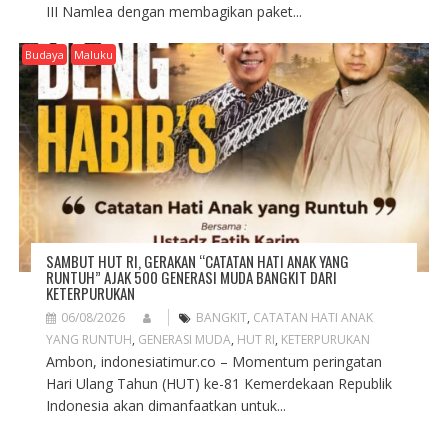
III Namlea dengan membagikan paket...
Budaya
Maluku
SAMBUT HUT RI, GERAKAN “CATATAN HATI ANAK YANG
RUNTUH” AJAK 500 GENERASI MUDA BANGKIT DARI
KETERPURUKAN
06/08/2026
BANGKIT
,
CATATAN HATI ANAK
YANG RUNTUH
,
GENERASI MUDA
,
HUT RI
,
KETERPURUKAN
Ambon, indonesiatimur.co – Momentum peringatan
Hari Ulang Tahun (HUT) ke-81 Kemerdekaan Republik
Indonesia akan dimanfaatkan untuk...