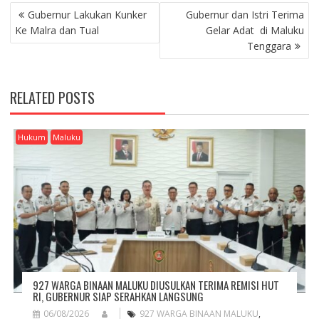
P
Gubernur Lakukan Kunker
Gubernur dan Istri Terima
O
Ke Malra dan Tual
Gelar Adat di Maluku
S
Tenggara
T
N
A
RELATED POSTS
V
I
G
Hukum
Maluku
A
T
I
O
N
927 WARGA BINAAN MALUKU DIUSULKAN TERIMA REMISI HUT
RI, GUBERNUR SIAP SERAHKAN LANGSUNG
06/08/2026
927 WARGA BINAAN MALUKU
,