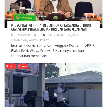
WIDYA PRATIWI PRIHATIN BENTROK ANTARWARGA DI DOBO,
AJAK SEMUA PIHAK MENAHAN DIRI DAN JAGA KEDAMAIAN
07/08/2026
BENTROK
,
DOBO
,
JAGA
,
KEDAMAIAN
,
WIDYA PRATIWI
Jakarta, indonesiatimur.co – Anggota Komisi III DPR RI
Fraksi PAN, Widya Pratiwi, S.H., menyampaikan
keprihatinan mendalam...
Hukum
Maluku