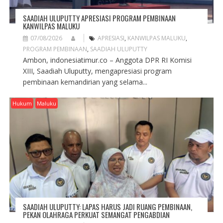
SAADIAH ULUPUTTY APRESIASI PROGRAM PEMBINAAN
KANWILPAS MALUKU
07/08/2026
APRESIASI
,
KANWILPAS MALUKU
,
PROGRAM PEMBINAAN
,
SAADIAH ULUPUTTY
Ambon, indonesiatimur.co – Anggota DPR RI Komisi
XIII, Saadiah Uluputty, mengapresiasi program
pembinaan kemandirian yang selama...
Hukum
Maluku
SAADIAH ULUPUTTY: LAPAS HARUS JADI RUANG PEMBINAAN,
PEKAN OLAHRAGA PERKUAT SEMANGAT PENGABDIAN