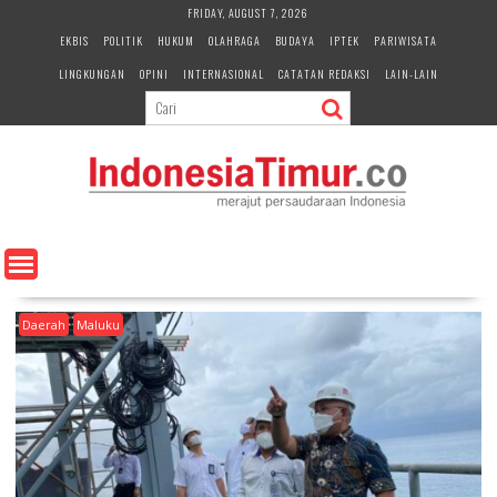
S
FRIDAY, AUGUST 7, 2026
k
EKBIS
POLITIK
HUKUM
OLAHRAGA
BUDAYA
IPTEK
PARIWISATA
i
LINGKUNGAN
OPINI
INTERNASIONAL
CATATAN REDAKSI
LAIN-LAIN
p
t
o
c
o
n
t
e
n
t
Daerah
Maluku