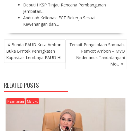
Deputi I KSP Tinjau Rencana Pembangunan
Jembatan…
Abdullah Keliobas: FCT Bekerja Sesuai
Kewenangan dan…
P
Bunda PAUD Kota Ambon
Terkait Pengelolaan Sampah,
O
Buka Bimtek Peningkatan
Pemkot Ambon – MVO
S
Kapasitas Lembaga PAUD HI
Nederlands Tandatangani
T
MoU
N
A
V
RELATED POSTS
I
G
A
Keamanan
Maluku
T
I
O
N