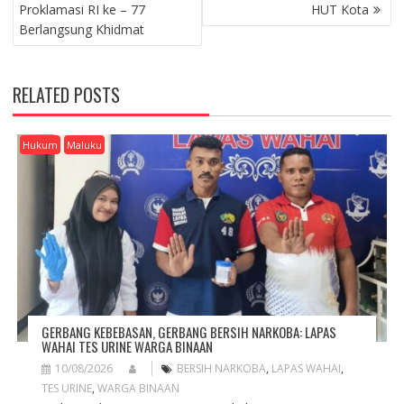
S
Proklamasi RI ke – 77
HUT Kota
T
Berlangsung Khidmat
N
A
V
RELATED POSTS
I
G
A
Hukum
Maluku
T
I
O
N
GERBANG KEBEBASAN, GERBANG BERSIH NARKOBA: LAPAS
WAHAI TES URINE WARGA BINAAN
10/08/2026
BERSIH NARKOBA
,
LAPAS WAHAI
,
TES URINE
,
WARGA BINAAN