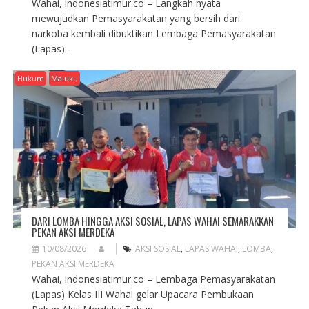
Wahai, indonesiatimur.co – Langkah nyata
mewujudkan Pemasyarakatan yang bersih dari
narkoba kembali dibuktikan Lembaga Pemasyarakatan
(Lapas)...
Hukum
Maluku
DARI LOMBA HINGGA AKSI SOSIAL, LAPAS WAHAI SEMARAKKAN
PEKAN AKSI MERDEKA
10/08/2026
AKSI SOSIAL
,
LAPAS WAHAI
,
LOMBA
,
PEKAN AKSI MERDEKA
Wahai, indonesiatimur.co – Lembaga Pemasyarakatan
(Lapas) Kelas III Wahai gelar Upacara Pembukaan