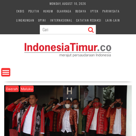
S
MONDAY, AUGUST 10, 2026
k
EKBIS
POLITIK
HUKUM
OLAHRAGA
BUDAYA
IPTEK
PARIWISATA
i
LINGKUNGAN
OPINI
INTERNASIONAL
CATATAN REDAKSI
LAIN-LAIN
p
t
o
c
o
n
t
e
n
t
Daerah
Maluku