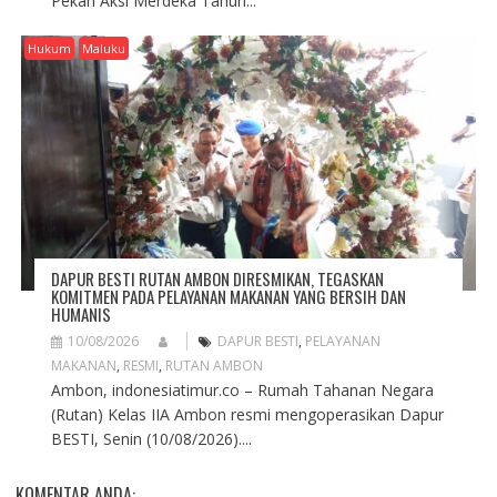
Pekan Aksi Merdeka Tahun...
Hukum
Maluku
DAPUR BESTI RUTAN AMBON DIRESMIKAN, TEGASKAN
KOMITMEN PADA PELAYANAN MAKANAN YANG BERSIH DAN
HUMANIS
10/08/2026
DAPUR BESTI
,
PELAYANAN
MAKANAN
,
RESMI
,
RUTAN AMBON
Ambon, indonesiatimur.co – Rumah Tahanan Negara
(Rutan) Kelas IIA Ambon resmi mengoperasikan Dapur
BESTI, Senin (10/08/2026)....
KOMENTAR ANDA: