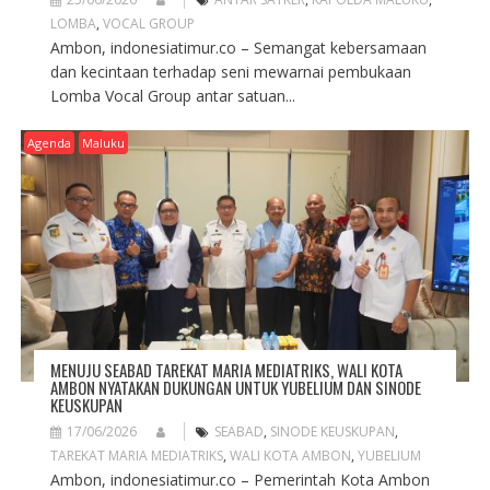
LOMBA
,
VOCAL GROUP
Ambon, indonesiatimur.co – Semangat kebersamaan
dan kecintaan terhadap seni mewarnai pembukaan
Lomba Vocal Group antar satuan...
Agenda
Maluku
MENUJU SEABAD TAREKAT MARIA MEDIATRIKS, WALI KOTA
AMBON NYATAKAN DUKUNGAN UNTUK YUBELIUM DAN SINODE
KEUSKUPAN
17/06/2026
SEABAD
,
SINODE KEUSKUPAN
,
TAREKAT MARIA MEDIATRIKS
,
WALI KOTA AMBON
,
YUBELIUM
Ambon, indonesiatimur.co – Pemerintah Kota Ambon