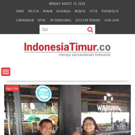
S
MONDAY, AUGUST 10, 2026
k
EKBIS
POLITIK
HUKUM
OLAHRAGA
BUDAYA
IPTEK
PARIWISATA
i
LINGKUNGAN
OPINI
INTERNASIONAL
CATATAN REDAKSI
LAIN-LAIN
p
t
o
c
o
n
t
e
n
t
Agenda