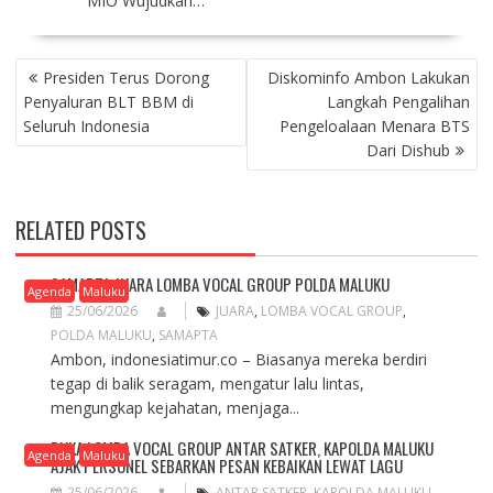
MIO Wujudkan…
P
Presiden Terus Dorong
Diskominfo Ambon Lakukan
O
Penyaluran BLT BBM di
Langkah Pengalihan
S
Seluruh Indonesia
Pengeloalaan Menara BTS
T
Dari Dishub
N
A
V
RELATED POSTS
I
G
A
SAMAPTA JUARA LOMBA VOCAL GROUP POLDA MALUKU
Agenda
Maluku
T
25/06/2026
JUARA
,
LOMBA VOCAL GROUP
,
I
POLDA MALUKU
,
SAMAPTA
O
Ambon, indonesiatimur.co – Biasanya mereka berdiri
N
tegap di balik seragam, mengatur lalu lintas,
mengungkap kejahatan, menjaga...
BUKA LOMBA VOCAL GROUP ANTAR SATKER, KAPOLDA MALUKU
Agenda
Maluku
AJAK PERSONEL SEBARKAN PESAN KEBAIKAN LEWAT LAGU
25/06/2026
ANTAR SATKER
,
KAPOLDA MALUKU
,