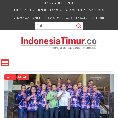
S
SUNDAY, AUGUST 9, 2026
k
EKBIS
POLITIK
HUKUM
OLAHRAGA
BUDAYA
IPTEK
PARIWISATA
i
LINGKUNGAN
OPINI
INTERNASIONAL
CATATAN REDAKSI
LAIN-LAIN
p
t
o
c
o
n
t
e
n
t
Daerah
Maluku