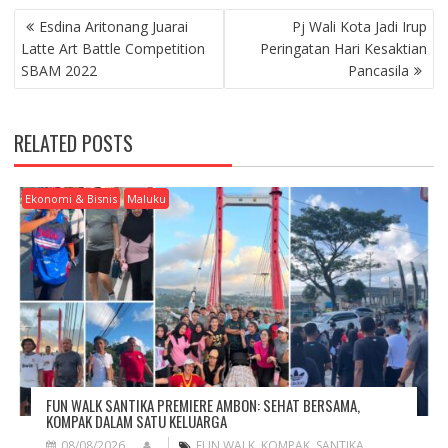
P
Esdina Aritonang Juarai
Pj Wali Kota Jadi Irup
O
Latte Art Battle Competition
Peringatan Hari Kesaktian
S
SBAM 2022
Pancasila
T
N
A
RELATED POSTS
V
I
G
Ekonomi & Bisnis
Maluku
A
T
I
O
N
FUN WALK SANTIKA PREMIERE AMBON: SEHAT BERSAMA,
KOMPAK DALAM SATU KELUARGA
08/08/2026
FUN WALK
,
KOMPAK
,
SANTIKA