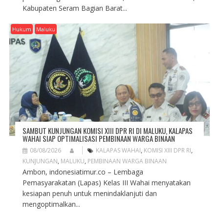
Kabupaten Seram Bagian Barat...
Hukum
Maluku
SAMBUT KUNJUNGAN KOMISI XIII DPR RI DI MALUKU, KALAPAS
WAHAI SIAP OPTIMALISASI PEMBINAAN WARGA BINAAN
08/08/2026
KALAPAS WAHAI
,
KOMISI XIII DPR RI
,
KUNJUNGAN
,
MALUKU
,
PEMBINAAN WARGA BINAAN
Ambon, indonesiatimur.co – Lembaga
Pemasyarakatan (Lapas) Kelas III Wahai menyatakan
kesiapan penuh untuk menindaklanjuti dan
mengoptimalkan...