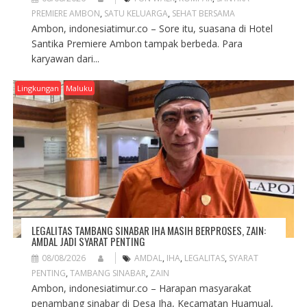
PREMIERE AMBON
,
SATU KELUARGA
,
SEHAT BERSAMA
Ambon, indonesiatimur.co – Sore itu, suasana di Hotel
Santika Premiere Ambon tampak berbeda. Para
karyawan dari...
Lingkungan
Maluku
LEGALITAS TAMBANG SINABAR IHA MASIH BERPROSES, ZAIN:
AMDAL JADI SYARAT PENTING
08/08/2026
AMDAL
,
IHA
,
LEGALITAS
,
SYARAT
PENTING
,
TAMBANG SINABAR
,
ZAIN
Ambon, indonesiatimur.co – Harapan masyarakat
penambang sinabar di Desa Iha, Kecamatan Huamual,