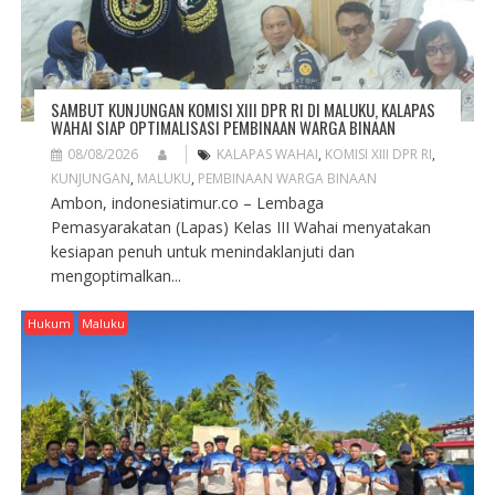
SAMBUT KUNJUNGAN KOMISI XIII DPR RI DI MALUKU, KALAPAS
WAHAI SIAP OPTIMALISASI PEMBINAAN WARGA BINAAN
08/08/2026
KALAPAS WAHAI
,
KOMISI XIII DPR RI
,
KUNJUNGAN
,
MALUKU
,
PEMBINAAN WARGA BINAAN
Ambon, indonesiatimur.co – Lembaga
Pemasyarakatan (Lapas) Kelas III Wahai menyatakan
kesiapan penuh untuk menindaklanjuti dan
mengoptimalkan...
Hukum
Maluku