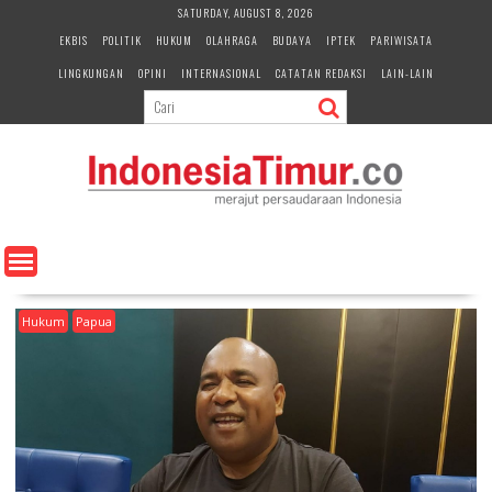
S
SATURDAY, AUGUST 8, 2026
k
EKBIS
POLITIK
HUKUM
OLAHRAGA
BUDAYA
IPTEK
PARIWISATA
i
LINGKUNGAN
OPINI
INTERNASIONAL
CATATAN REDAKSI
LAIN-LAIN
p
t
o
c
o
n
t
e
n
t
Hukum
Papua