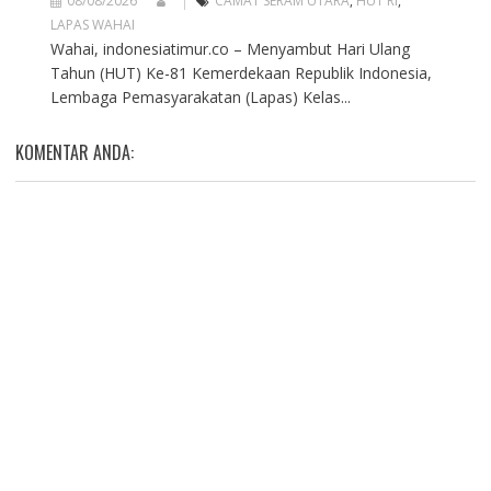
08/08/2026
CAMAT SERAM UTARA
,
HUT RI
,
LAPAS WAHAI
Wahai, indonesiatimur.co – Menyambut Hari Ulang
Tahun (HUT) Ke-81 Kemerdekaan Republik Indonesia,
Lembaga Pemasyarakatan (Lapas) Kelas...
KOMENTAR ANDA: