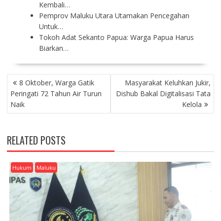
Kembali…
Pemprov Maluku Utara Utamakan Pencegahan
Untuk…
Tokoh Adat Sekanto Papua: Warga Papua Harus
Biarkan…
P
8 Oktober, Warga Gatik
Masyarakat Keluhkan Jukir,
O
Peringati 72 Tahun Air Turun
Dishub Bakal Digitalisasi Tata
S
Naik
Kelola
T
N
A
RELATED POSTS
V
I
G
Hukum
Maluku
A
T
I
O
N