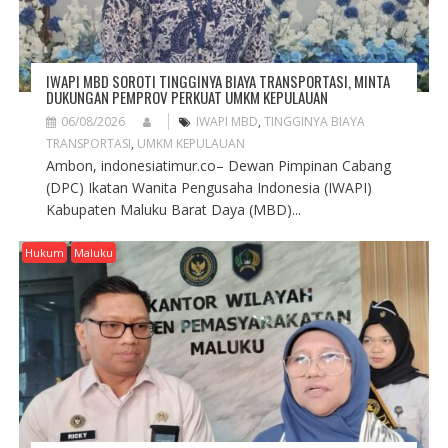
IWAPI MBD SOROTI TINGGINYA BIAYA TRANSPORTASI, MINTA
DUKUNGAN PEMPROV PERKUAT UMKM KEPULAUAN
06/08/2026
IWAPI MBD
,
TINGGINYA BIAYA
TRANSPORTASI
,
UMKM KEPULAUAN
Ambon, indonesiatimur.co– Dewan Pimpinan Cabang
(DPC) Ikatan Wanita Pengusaha Indonesia (IWAPI)
Kabupaten Maluku Barat Daya (MBD)...
Hukum
Maluku