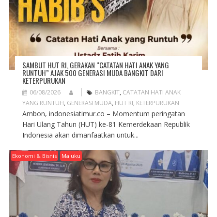
N
SAMBUT HUT RI, GERAKAN “CATATAN HATI ANAK YANG
RUNTUH” AJAK 500 GENERASI MUDA BANGKIT DARI
KETERPURUKAN
06/08/2026
BANGKIT
,
CATATAN HATI ANAK
YANG RUNTUH
,
GENERASI MUDA
,
HUT RI
,
KETERPURUKAN
Ambon, indonesiatimur.co – Momentum peringatan
Hari Ulang Tahun (HUT) ke-81 Kemerdekaan Republik
Indonesia akan dimanfaatkan untuk...
Ekonomi & Bisnis
Maluku