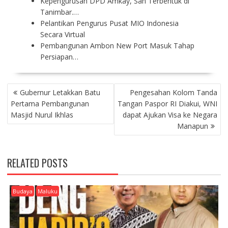
Kepengurusan DPD Amkay, Sah Terbentuk di
Tanimbar.…
Pelantikan Pengurus Pusat MIO Indonesia
Secara Virtual
Pembangunan Ambon New Port Masuk Tahap
Persiapan…
P
Gubernur Letakkan Batu
Pengesahan Kolom Tanda
O
Pertama Pembangunan
Tangan Paspor RI Diakui, WNI
S
Masjid Nurul Ikhlas
dapat Ajukan Visa ke Negara
T
Manapun
N
A
V
RELATED POSTS
I
G
A
Budaya
Maluku
T
I
O