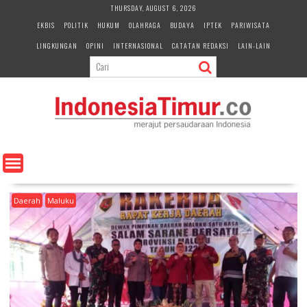
S
THURSDAY, AUGUST 6, 2026
k
EKBIS
POLITIK
HUKUM
OLAHRAGA
BUDAYA
IPTEK
PARIWISATA
i
LINGKUNGAN
OPINI
INTERNASIONAL
CATATAN REDAKSI
LAIN-LAIN
p
t
o
c
o
n
t
e
n
t
Daerah
Maluku