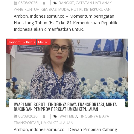
06/08/2026
BANGKIT
,
CATATAN HATI ANAK
YANG RUNTUH
,
GENERASI MUDA
,
HUT RI
,
KETERPURUKAN
Ambon, indonesiatimur.co – Momentum peringatan
Hari Ulang Tahun (HUT) ke-81 Kemerdekaan Republik
Indonesia akan dimanfaatkan untuk...
Ekonomi & Bisnis
Maluku
IWAPI MBD SOROTI TINGGINYA BIAYA TRANSPORTASI, MINTA
DUKUNGAN PEMPROV PERKUAT UMKM KEPULAUAN
06/08/2026
IWAPI MBD
,
TINGGINYA BIAYA
TRANSPORTASI
,
UMKM KEPULAUAN
Ambon, indonesiatimur.co– Dewan Pimpinan Cabang