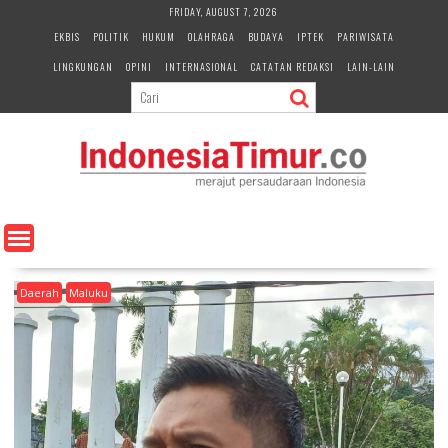
S
FRIDAY, AUGUST 7, 2026
k
EKBIS
POLITIK
HUKUM
OLAHRAGA
BUDAYA
IPTEK
PARIWISATA
i
LINGKUNGAN
OPINI
INTERNASIONAL
CATATAN REDAKSI
LAIN-LAIN
p
t
o
c
o
n
t
e
n
t
Daerah
Maluku