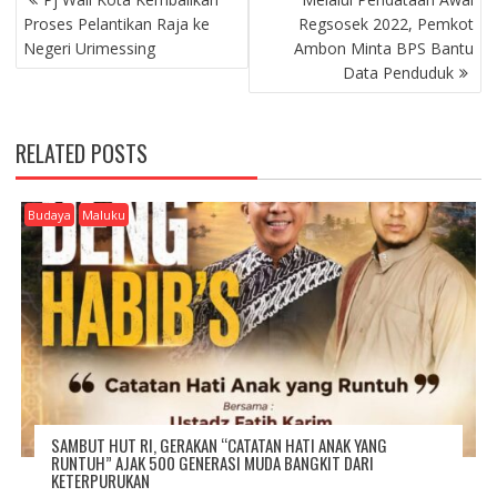
O
Proses Pelantikan Raja ke
Regsosek 2022, Pemkot
S
Negeri Urimessing
Ambon Minta BPS Bantu
T
Data Penduduk
N
A
V
RELATED POSTS
I
G
A
Budaya
Maluku
T
I
O
N
SAMBUT HUT RI, GERAKAN “CATATAN HATI ANAK YANG
RUNTUH” AJAK 500 GENERASI MUDA BANGKIT DARI
KETERPURUKAN