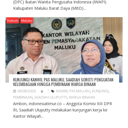
(DPC) Ikatan Wanita Pengusaha Indonesia (IWAPI)
Kabupaten Maluku Barat Daya (MBD)...
Hukum
Maluku
KUNJUNGI KANWIL PAS MALUKU, SAADIAH SOROTI PENGUATAN
KELEMBAGAAN HINGGA PEMBINAAN WARGA BINAAN
06/08/2026
KANWIL PAS MALUKU
,
KUNJUNGI
,
PEMBINAAN
,
SAADIAH ULUPUTTY
,
WARGA BINAAN
Ambon, indonesiatimur.co – Anggota Komisi XIII DPR
RI, Saadiah Uluputty melakukan kunjungan kerja ke
Kantor Wilayah...