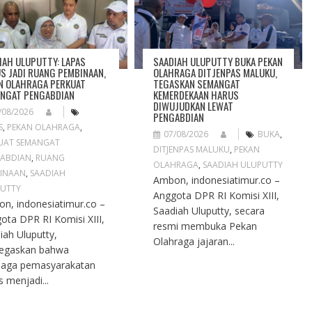
IAH ULUPUTTY: LAPAS
SAADIAH ULUPUTTY BUKA PEKAN
S JADI RUANG PEMBINAAN,
OLAHRAGA DITJENPAS MALUKU,
N OLAHRAGA PERKUAT
TEGASKAN SEMANGAT
NGAT PENGABDIAN
KEMERDEKAAN HARUS
DIWUJUDKAN LEWAT
/08/2026
PENGABDIAN
S
,
PEKAN OLAHRAGA
,
07/08/2026
BUKA
,
UAT SEMANGAT
DITJENPAS MALUKU
,
PEKAN
ABDIAN
,
RUANG
OLAHRAGA
,
SAADIAH ULUPUTTY
INAAN
,
SAADIAH
Ambon, indonesiatimur.co –
UTTY
Anggota DPR RI Komisi XIII,
n, indonesiatimur.co –
Saadiah Uluputty, secara
ota DPR RI Komisi XIII,
resmi membuka Pekan
iah Uluputty,
Olahraga jajaran...
egaskan bahwa
aga pemasyarakatan
s menjadi...