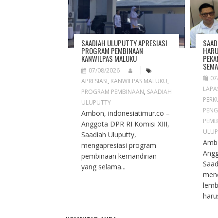
A
T
I
O
SAADIAH ULUPUTTY APRESIASI
SAAD
N
PROGRAM PEMBINAAN
HARU
KANWILPAS MALUKU
PEKA
SEMA
07/08/2026
07
APRESIASI
,
KANWILPAS MALUKU
,
LAPA
PROGRAM PEMBINAAN
,
SAADIAH
PERK
ULUPUTTY
PENG
Ambon, indonesiatimur.co –
PEMB
Anggota DPR RI Komisi XIII,
ULUP
Saadiah Uluputty,
Ambo
mengapresiasi program
Angg
pembinaan kemandirian
Saad
yang selama...
men
lemb
haru