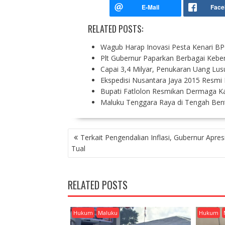
RELATED POSTS:
Wagub Harap Inovasi Pesta Kenari
Plt Gubernur Paparkan Berbagai Kebe
Capai 3,4 Milyar, Penukaran Uang Lu
Ekspedisi Nusantara Jaya 2015 Resmi 
Bupati Fatlolon Resmikan Dermaga Ka
Maluku Tenggara Raya di Tengah Bent
P
Terkait Pengendalian Inflasi, Gubernur Apres
O
Tual
S
T
N
RELATED POSTS
A
V
I
Hukum
Maluku
Hukum
G