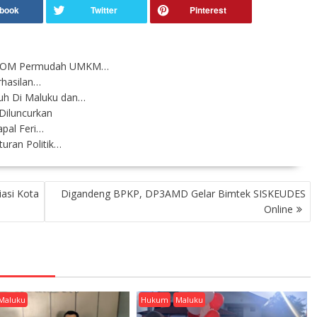
 BPOM Permudah UMKM…
rhasilan…
suh Di Maluku dan…
Diluncurkan
pal Feri…
uran Politik…
iasi Kota
Digandeng BPKP, DP3AMD Gelar Bimtek SISKEUDES
Online
Maluku
Hukum
Maluku