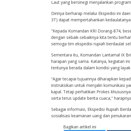
Laut yang bersinegi menjalankan program
Dirinya berharap melalui Ekspedisi ini d
3T) dapat mempertahankan kedaulatanya m
“Kepada Komandan KRI Dorang-874, beser
dengan sebaik-sebaiknya kita tentu berhar
semoga tim ekspedisi rupiah berdaulat se
Sementara itu, Komandan Lantamal IX Bri
harapan yang sama. Katanya, kegiatan ini
tentunya berada dalam kondisi yang layak
“Agar tecapai tujuannya diharapkan kepad
instruksikan untuk menjalin komunikasi y
kapal. Tetap perhatikan Prokes khususny
serta terus update berita cuaca,” harapny
Sebagai informasi, Ekspedisi Rupiah Berd
sosialisasi keamanan uang dan penukaran u
Bagikan artikel ini