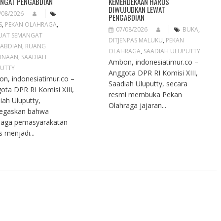
NGAT PENGABDIAN
KEMERDEKAAN HARUS
DIWUJUDKAN LEWAT
/08/2026
PENGABDIAN
S
,
PEKAN OLAHRAGA
,
07/08/2026
BUKA
,
UAT SEMANGAT
DITJENPAS MALUKU
,
PEKAN
ABDIAN
,
RUANG
OLAHRAGA
,
SAADIAH ULUPUTTY
INAAN
,
SAADIAH
Ambon, indonesiatimur.co –
UTTY
Anggota DPR RI Komisi XIII,
n, indonesiatimur.co –
Saadiah Uluputty, secara
ota DPR RI Komisi XIII,
resmi membuka Pekan
iah Uluputty,
Olahraga jajaran...
egaskan bahwa
aga pemasyarakatan
s menjadi...