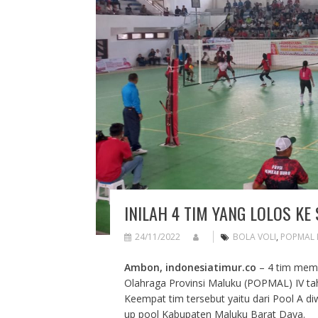
INILAH 4 TIM YANG LOLOS KE
24/11/2022
BOLA VOLI
,
POPMAL 
Ambon, indonesiatimur.co
– 4 tim memas
Olahraga Provinsi Maluku (POPMAL) IV ta
Keempat tim tersebut yaitu dari Pool A d
up pool Kabupaten Maluku Barat Daya.