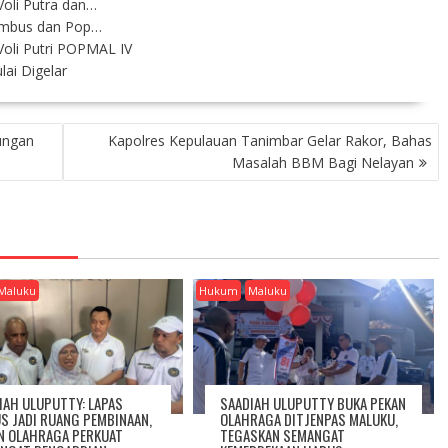
oli Putra dan…
Gambus dan Pop…
Voli Putri POPMAL IV
ai Digelar
ungan
Kapolres Kepulauan Tanimbar Gelar Rakor, Bahas
Masalah BBM Bagi Nelayan
Maluku
Hukum
Maluku
IAH ULUPUTTY: LAPAS
SAADIAH ULUPUTTY BUKA PEKAN
S JADI RUANG PEMBINAAN,
OLAHRAGA DITJENPAS MALUKU,
N OLAHRAGA PERKUAT
TEGASKAN SEMANGAT