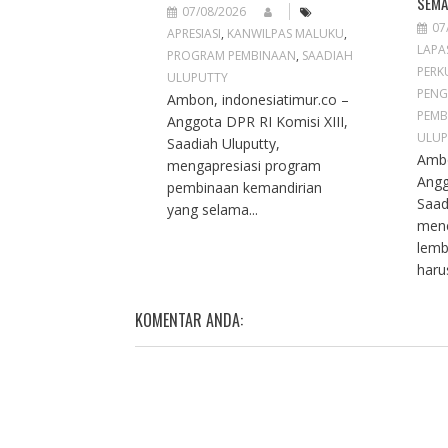
SEMA
07/08/2026
07
APRESIASI
,
KANWILPAS MALUKU
,
LAPA
PROGRAM PEMBINAAN
,
SAADIAH
PERK
ULUPUTTY
PENG
Ambon, indonesiatimur.co –
PEMB
Anggota DPR RI Komisi XIII,
ULUP
Saadiah Uluputty,
Ambo
mengapresiasi program
Angg
pembinaan kemandirian
Saad
yang selama...
men
lemb
haru
KOMENTAR ANDA: