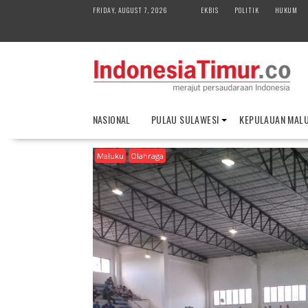
S
FRIDAY, AUGUST 7, 2026
EKBIS
POLITIK
HUKUM
k
i
p
t
o
c
o
NASIONAL
PULAU SULAWESI
KEPULAUAN MAL
n
t
Maluku
Olahraga
e
n
t