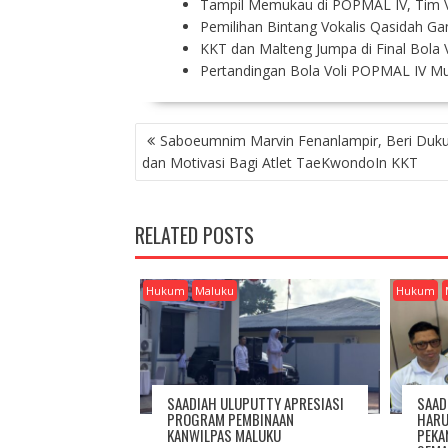
Tampil Memukau di POPMAL IV, Tim V
Pemilihan Bintang Vokalis Qasidah 
KKT dan Malteng Jumpa di Final Bola 
Pertandingan Bola Voli POPMAL IV Mul
P
Saboeumnim Marvin Fenanlampir, Beri Duk
O
dan Motivasi Bagi Atlet TaeKwondoIn KKT
S
T
N
RELATED POSTS
A
V
I
Hukum
Maluku
Hukum
G
A
T
I
O
SAADIAH ULUPUTTY APRESIASI
SAAD
N
PROGRAM PEMBINAAN
HARU
KANWILPAS MALUKU
PEKA