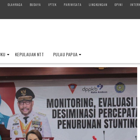
M
OLAHRAGA
BUDAYA
IPTEK
PARIWISATA
LINGKUNGAN
OPINI
INTER
UKU
KEPULAUAN NTT
PULAU PAPUA