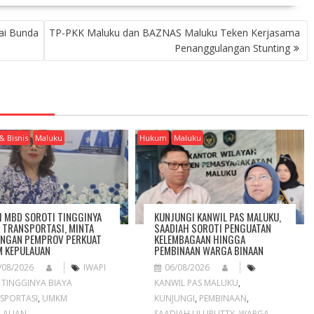
ai Bunda
TP-PKK Maluku dan BAZNAS Maluku Teken Kerjasama
Penanggulangan Stunting
& Bisnis
Maluku
Hukum
Maluku
I MBD SOROTI TINGGINYA
KUNJUNGI KANWIL PAS MALUKU,
A TRANSPORTASI, MINTA
SAADIAH SOROTI PENGUATAN
NGAN PEMPROV PERKUAT
KELEMBAGAAN HINGGA
 KEPULAUAN
PEMBINAAN WARGA BINAAN
/08/2026
IWAPI
06/08/2026
,
TINGGINYA BIAYA
KANWIL PAS MALUKU
,
SPORTASI
,
UMKM
KUNJUNGI
,
PEMBINAAN
,
LAUAN
SAADIAH ULUPUTTY
,
WARGA