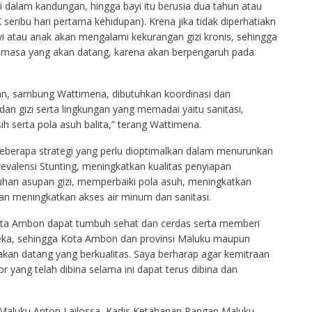
 dalam kandungan, hingga bayi itu berusia dua tahun atau
 seribu hari pertama kehidupan). Krena jika tidak diperhatiakn
yi atau anak akan mengalami kekurangan gizi kronis, sehingga
masa yang akan datang, karena akan berpengaruh pada
an, sambung Wattimena, dibutuhkan koordinasi dan
an gizi serta lingkungan yang memadai yaitu sanitasi,
ih serta pola asuh balita,” terang Wattimena.
berapa strategi yang perlu dioptimalkan dalam menurunkan
evalensi Stunting, meningkatkan kualitas penyiapan
han asupan gizi, memperbaiki pola asuh, meningkatkan
an meningkatkan akses air minum dan sanitasi.
Kota Ambon dapat tumbuh sehat dan cerdas serta memberi
ka, sehingga Kota Ambon dan provinsi Maluku maupun
akan datang yang berkualitas. Saya berharap agar kemitraan
or yang telah dibina selama ini dapat terus dibina dan
Maluku Anton Lailossa, Kadis Ketahanan Pangan Maluku