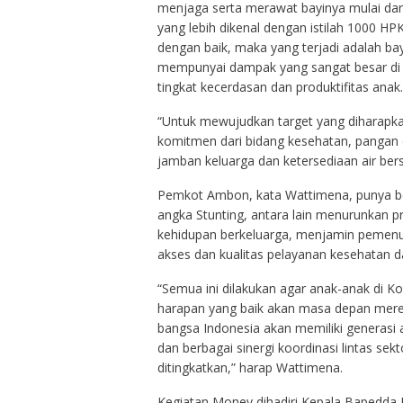
menjaga serta merawat bayinya mulai dari
yang lebih dikenal dengan istilah 1000 HPK
dengan baik, maka yang terjadi adalah ba
mempunyai dampak yang sangat besar di 
tingkat kecerdasan dan produktifitas anak.
“Untuk mewujudkan target yang diharapk
komitmen dari bidang kesehatan, pangan d
jamban keluarga dan ketersediaan air bers
Pemkot Ambon, kata Wattimena, punya be
angka Stunting, antara lain menurunkan pr
kehidupan berkeluarga, menjamin pemenu
akses dan kualitas pelayanan kesehatan d
“Semua ini dilakukan agar anak-anak di 
harapan yang baik akan masa depan mere
bangsa Indonesia akan memiliki generasi 
dan berbagai sinergi koordinasi lintas sekt
ditingkatkan,” harap Wattimena.
Kegiatan Monev dihadiri Kepala Bapedda 