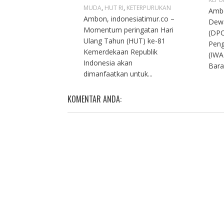
MUDA
,
HUT RI
,
KETERPURUKAN
Ambo
Ambon, indonesiatimur.co –
Dew
Momentum peringatan Hari
(DPC
Ulang Tahun (HUT) ke-81
Peng
Kemerdekaan Republik
(IWA
Indonesia akan
Bara
dimanfaatkan untuk...
KOMENTAR ANDA: