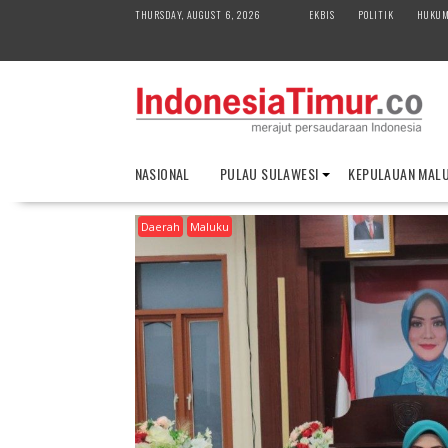
S
THURSDAY, AUGUST 6, 2026
EKBIS
POLITIK
HUKU
k
i
p
t
o
c
o
NASIONAL
PULAU SULAWESI
KEPULAUAN MAL
n
t
Daerah
Maluku
e
n
t