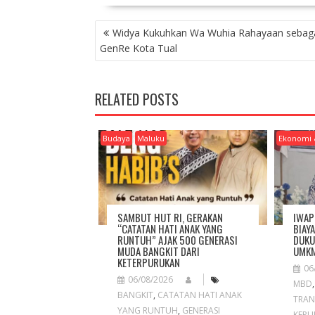
P
Widya Kukuhkan Wa Wuhia Rahayaan sebag
O
GenRe Kota Tual
S
T
N
RELATED POSTS
A
V
I
Budaya
Maluku
Ekonomi 
G
A
T
I
O
SAMBUT HUT RI, GERAKAN
IWAP
N
“CATATAN HATI ANAK YANG
BIAY
RUNTUH” AJAK 500 GENERASI
DUKU
MUDA BANGKIT DARI
UMKM
KETERPURUKAN
06
06/08/2026
MBD
BANGKIT
,
CATATAN HATI ANAK
TRAN
YANG RUNTUH
,
GENERASI
KEPU