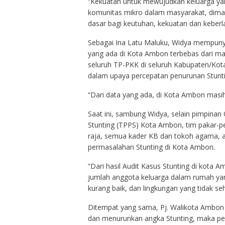
“Kekuatan untuk mewujudkan keluarga yan
komunitas mikro dalam masyarakat, diman
dasar bagi keutuhan, kekuatan dan keberl
Sebagai Ina Latu Maluku, Widya mempuny
yang ada di Kota Ambon terbebas dari mas
seluruh TP-PKK di seluruh Kabupaten/Kota
dalam upaya percepatan penurunan Stunti
“Dari data yang ada, di Kota Ambon masih 
Saat ini, sambung Widya, selain pimpina
Stunting (TPPS) Kota Ambon, tim pakar-p
raja, semua kader KB dan tokoh agama, 
permasalahan Stunting di Kota Ambon.
“Dari hasil Audit Kasus Stunting di kota 
jumlah anggota keluarga dalam rumah yang
kurang baik, dan lingkungan yang tidak s
Ditempat yang sama, Pj. Walikota Ambo
dan menurunkan angka Stunting, maka per