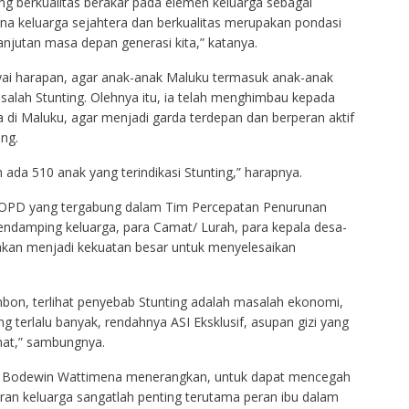
g berkualitas berakar pada elemen keluarga sebagai
a keluarga sejahtera dan berkualitas merupakan pondasi
anjutan masa depan generasi kita,” katanya.
ai harapan, agar anak-anak Maluku termasuk anak-anak
alah Stunting. Olehnya itu, ia telah menghimbau kepada
 di Maluku, agar menjadi garda terdepan dan berperan aktif
ng.
ada 510 anak yang terindikasi Stunting,” harapnya.
n OPD yang tergabung dalam Tim Percepatan Penurunan
endamping keluarga, para Camat/ Lurah, para kepala desa-
akan menjadi kekuatan besar untuk menyelesaikan
Ambon, terlihat penyebab Stunting adalah masalah ekonomi,
 terlalu banyak, rendahnya ASI Eksklusif, asupan gizi yang
ehat,” sambungnya.
n Bodewin Wattimena menerangkan, untuk dapat mencegah
an keluarga sangatlah penting terutama peran ibu dalam