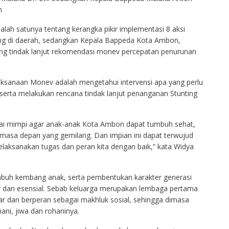
n
alah satunya tentang kerangka pikir implementasi 8 aksi
ing di daerah, sedangkan Kepala Bappeda Kota Ambon,
tang tindak lanjut rekomendasi monev percepatan penurunan
aksanaan Monev adalah mengetahui intervensi apa yang perlu
serta melakukan rencana tindak lanjut penanganan Stunting
ai mimpi agar anak-anak Kota Ambon dapat tumbuh sehat,
i masa depan yang gemilang. Dan impian ini dapat terwujud
elaksanakan tugas dan peran kita dengan baik,” kata Widya
mbuh kembang anak, serta pembentukan karakter generasi
 dan esensial. Sebab keluarga merupakan lembaga pertama
ar dan berperan sebagai makhluk sosial, sehingga dimasa
ni, jiwa dan rohaninya.