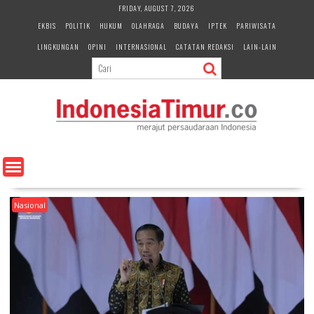
S
FRIDAY, AUGUST 7, 2026
k
EKBIS
POLITIK
HUKUM
OLAHRAGA
BUDAYA
IPTEK
PARIWISATA
i
LINGKUNGAN
OPINI
INTERNASIONAL
CATATAN REDAKSI
LAIN-LAIN
p
t
o
c
o
n
t
e
n
t
Nasional