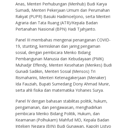
Anas, Menteri Perhubungan (Menhub) Budi Karya
Sumadi, Menteri Pekerjaan Umum dan Perumahan
Rakyat (PUPR) Basuki Hadimoeljono, serta Menteri
Agraria dan Tata Ruang (ATR)/Kepala Badan
Pertanahan Nasional (BPN) Hadi Tjahjanto.
Panel III membahas mengenai penanganan COVID-
19, stunting, kemiskinan dan jaring pengaman
sosial, dengan pembicara Menko Bidang
Pembangunan Manusia dan Kebudayaan (PMK)
Muhadjir Effendy, Menteri Kesehatan (Menkes) Budi
Gunadi Sadikin, Menteri Sosial (Mensos) Tri
Rismaharini, Menteri Ketenagakerjaan (Menaker)
Ida Fauziah, Bupati Sumedang Dony Ahmad Munir,
serta ahli fisika dan matematika Yohanes Surya.
Panel IV dengan bahasan stabilitas politik, hukum,
pengamanan, dan pengawasan, menghadirkan
pembicara Menko Bidang Politik, Hukum, dan
Keamanan (Polhukam) Mahfud MD, Kepala Badan
Intelijen Negara (BIN) Budi Gunawan, Kapolri Listyo