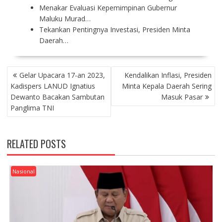
Menakar Evaluasi Kepemimpinan Gubernur
Maluku Murad…
Tekankan Pentingnya Investasi, Presiden Minta
Daerah…
P
Gelar Upacara 17-an 2023,
Kendalikan Inflasi, Presiden
O
Kadispers LANUD Ignatius
Minta Kepala Daerah Sering
S
Dewanto Bacakan Sambutan
Masuk Pasar
T
Panglima TNI
N
A
V
RELATED POSTS
I
G
A
Nasional
T
I
O
N