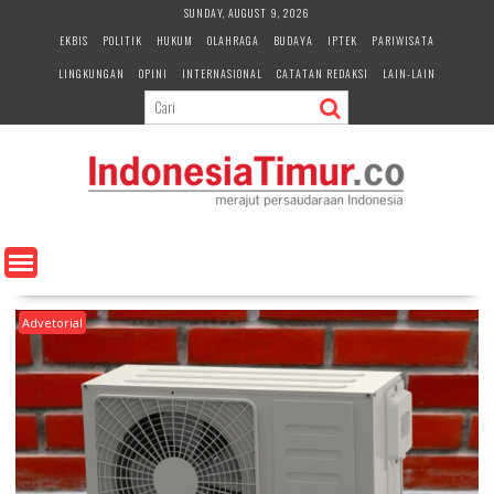
S
SUNDAY, AUGUST 9, 2026
k
EKBIS
POLITIK
HUKUM
OLAHRAGA
BUDAYA
IPTEK
PARIWISATA
i
LINGKUNGAN
OPINI
INTERNASIONAL
CATATAN REDAKSI
LAIN-LAIN
p
t
o
c
o
n
t
e
n
t
Advetorial