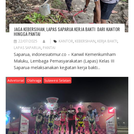
JAGA KEBERSIHAN, LAPAS SAPARUA KERJA BAKTI DARI KANTOR
HINGGA PANTAI
22/07/2025
KANTOR
,
KEBERSIHAN
,
KERJA BAKTI
,
LAPAS SAPARUA
,
PANTAI
Saparua, indonesiatimur.co – Kanwil Kemenkumham
Maluku, Lembaga Pemasyarakatan (Lapas) Kelas III
Saparua melaksanakan kegiatan kerja bakti...
Advetorial
Olahraga
Sulawesi Selatan