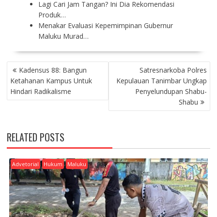
Lagi Cari Jam Tangan? Ini Dia Rekomendasi
Produk…
Menakar Evaluasi Kepemimpinan Gubernur
Maluku Murad…
P
Kadensus 88: Bangun
Satresnarkoba Polres
O
Ketahanan Kampus Untuk
Kepulauan Tanimbar Ungkap
S
Hindari Radikalisme
Penyelundupan Shabu-
T
Shabu
N
A
V
RELATED POSTS
I
G
A
Advetorial
Hukum
Maluku
T
I
O
N