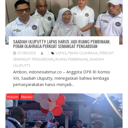
SAADIAH ULUPUTTY: LAPAS HARUS JADI RUANG PEMBINAAN,
PEKAN OLAHRAGA PERKUAT SEMANGAT PENGABDIAN
07/08/2026
LAPAS
,
PEKAN OLAHRAGA
,
PERKUAT
SEMANGAT PENGABDIAN
,
RUANG PEMBINAAN
,
SAADIAH
ULUPUTTY
Ambon, indonesiatimur.co – Anggota DPR RI Komisi
XIII, Saadiah Uluputty, menegaskan bahwa lembaga
pemasyarakatan harus menjadi...
Hukum
Maluku