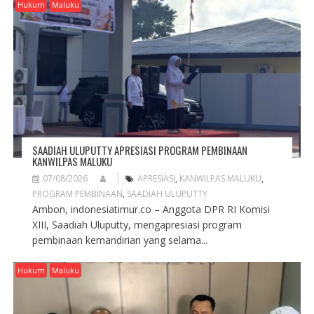
G
Hukum
Maluku
A
T
I
O
N
SAADIAH ULUPUTTY APRESIASI PROGRAM PEMBINAAN
KANWILPAS MALUKU
07/08/2026
APRESIASI
,
KANWILPAS MALUKU
,
PROGRAM PEMBINAAN
,
SAADIAH ULUPUTTY
Ambon, indonesiatimur.co – Anggota DPR RI Komisi
XIII, Saadiah Uluputty, mengapresiasi program
pembinaan kemandirian yang selama...
Hukum
Maluku