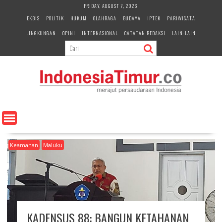
S
FRIDAY, AUGUST 7, 2026
k
EKBIS
POLITIK
HUKUM
OLAHRAGA
BUDAYA
IPTEK
PARIWISATA
i
LINGKUNGAN
OPINI
INTERNASIONAL
CATATAN REDAKSI
LAIN-LAIN
p
t
o
c
o
n
t
e
n
t
Keamanan
Maluku
KADENSUS 88: BANGUN KETAHANAN