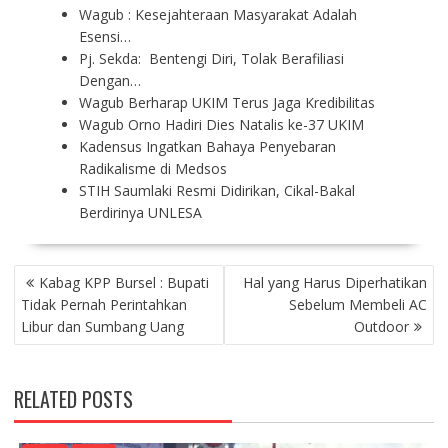
Wagub : Kesejahteraan Masyarakat Adalah
Esensi…
Pj. Sekda: Bentengi Diri, Tolak Berafiliasi
Dengan…
Wagub Berharap UKIM Terus Jaga Kredibilitas
Wagub Orno Hadiri Dies Natalis ke-37 UKIM
Kadensus Ingatkan Bahaya Penyebaran
Radikalisme di Medsos
STIH Saumlaki Resmi Didirikan, Cikal-Bakal
Berdirinya UNLESA
P
Kabag KPP Bursel : Bupati
Hal yang Harus Diperhatikan
O
Tidak Pernah Perintahkan
Sebelum Membeli AC
S
Libur dan Sumbang Uang
Outdoor
T
N
A
RELATED POSTS
V
I