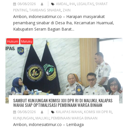
08/08/2026
AMDAL
,
IHA
,
LEGALITAS
,
SYARAT
PENTING
,
TAMBANG SINABAR
,
ZAIN
Ambon, indonesiatimur.co – Harapan masyarakat
penambang sinabar di Desa Iha, Kecamatan Huamual,
Kabupaten Seram Bagian Barat...
Hukum
Maluku
SAMBUT KUNJUNGAN KOMISI XIII DPR RI DI MALUKU, KALAPAS
WAHAI SIAP OPTIMALISASI PEMBINAAN WARGA BINAAN
08/08/2026
KALAPAS WAHAI
,
KOMISI XIII DPR RI
,
KUNJUNGAN
,
MALUKU
,
PEMBINAAN WARGA BINAAN
Ambon, indonesiatimur.co – Lembaga