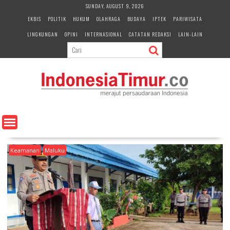
S
SUNDAY, AUGUST 9, 2026
k
EKBIS
POLITIK
HUKUM
OLAHRAGA
BUDAYA
IPTEK
PARIWISATA
i
LINGKUNGAN
OPINI
INTERNASIONAL
CATATAN REDAKSI
LAIN-LAIN
p
t
o
c
o
n
t
e
n
t
Keamanan
Maluku