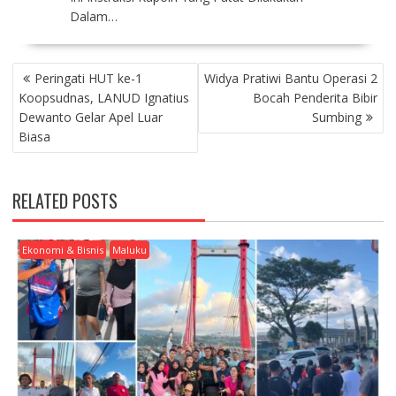
Dalam…
P
Peringati HUT ke-1
Widya Pratiwi Bantu Operasi 2
O
Koopsudnas, LANUD Ignatius
Bocah Penderita Bibir
S
Dewanto Gelar Apel Luar
Sumbing
T
Biasa
N
A
V
RELATED POSTS
I
G
A
Ekonomi & Bisnis
Maluku
T
I
O
N