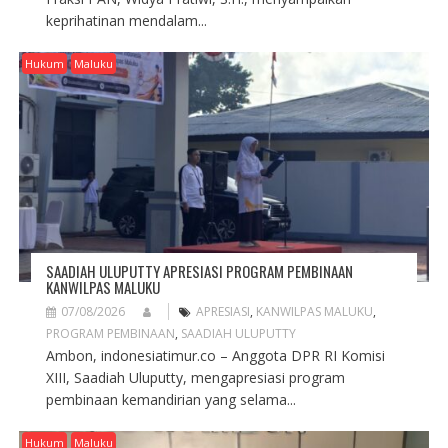
keprihatinan mendalam...
Hukum
Maluku
SAADIAH ULUPUTTY APRESIASI PROGRAM PEMBINAAN
KANWILPAS MALUKU
07/08/2026
APRESIASI
,
KANWILPAS MALUKU
,
PROGRAM PEMBINAAN
,
SAADIAH ULUPUTTY
Ambon, indonesiatimur.co – Anggota DPR RI Komisi
XIII, Saadiah Uluputty, mengapresiasi program
pembinaan kemandirian yang selama...
Hukum
Maluku