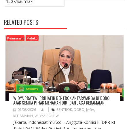
1507/Saumlaki
N
A
V
RELATED POSTS
I
G
A
Keamanan
Maluku
T
I
O
N
WIDYA PRATIWI PRIHATIN BENTROK ANTARWARGA DI DOBO,
AJAK SEMUA PIHAK MENAHAN DIRI DAN JAGA KEDAMAIAN
07/08/2026
BENTROK
,
DOBO
,
JAGA
,
KEDAMAIAN
,
WIDYA PRATIWI
Jakarta, indonesiatimur.co – Anggota Komisi III DPR RI
Fraksi PAN, Widya Pratiwi, S.H., menyampaikan