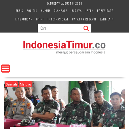
S
SATURDAY, AUGUST 8, 2026
k
EKBIS
POLITIK
HUKUM
OLAHRAGA
BUDAYA
IPTEK
PARIWISATA
i
LINGKUNGAN
OPINI
INTERNASIONAL
CATATAN REDAKSI
LAIN-LAIN
p
t
o
c
o
n
t
e
n
t
Daerah
Maluku