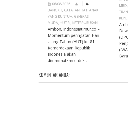
06/08/2026
MBD
BANGKIT
,
CATATAN HATI ANAK
TRAN
YANG RUNTUH
,
GENERASI
KEPU
MUDA
,
HUT RI
,
KETERPURUKAN
Ambo
Ambon, indonesiatimur.co –
Dew
Momentum peringatan Hari
(DPC
Ulang Tahun (HUT) ke-81
Peng
Kemerdekaan Republik
(IWA
Indonesia akan
Bara
dimanfaatkan untuk...
KOMENTAR ANDA: