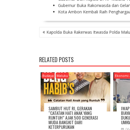
Gubernur Buka Rakorwasda dan Gelarw
Kota Ambon Kembali Raih Penghargaa
P
Kapolda Buka Rakerwas Itwasda Polda Mal
O
S
T
N
RELATED POSTS
A
V
I
Budaya
Maluku
Ekonomi 
G
A
T
I
O
SAMBUT HUT RI, GERAKAN
IWAP
N
“CATATAN HATI ANAK YANG
BIAY
RUNTUH” AJAK 500 GENERASI
DUKU
MUDA BANGKIT DARI
UMKM
KETERPURUKAN
06