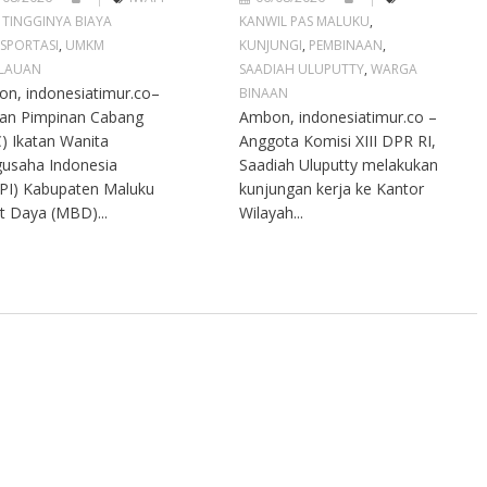
,
TINGGINYA BIAYA
KANWIL PAS MALUKU
,
SPORTASI
,
UMKM
KUNJUNGI
,
PEMBINAAN
,
LAUAN
SAADIAH ULUPUTTY
,
WARGA
n, indonesiatimur.co–
BINAAN
an Pimpinan Cabang
Ambon, indonesiatimur.co –
) Ikatan Wanita
Anggota Komisi XIII DPR RI,
usaha Indonesia
Saadiah Uluputty melakukan
PI) Kabupaten Maluku
kunjungan kerja ke Kantor
t Daya (MBD)...
Wilayah...