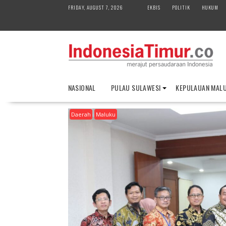
S
FRIDAY, AUGUST 7, 2026
EKBIS
POLITIK
HUKUM
k
i
p
t
o
c
o
NASIONAL
PULAU SULAWESI
KEPULAUAN MAL
n
t
Daerah
Maluku
e
n
t