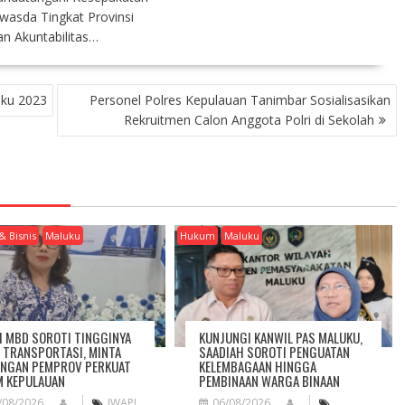
asda Tingkat Provinsi
n Akuntabilitas…
uku 2023
Personel Polres Kepulauan Tanimbar Sosialisasikan
Rekruitmen Calon Anggota Polri di Sekolah
& Bisnis
Maluku
Hukum
Maluku
I MBD SOROTI TINGGINYA
KUNJUNGI KANWIL PAS MALUKU,
A TRANSPORTASI, MINTA
SAADIAH SOROTI PENGUATAN
NGAN PEMPROV PERKUAT
KELEMBAGAAN HINGGA
 KEPULAUAN
PEMBINAAN WARGA BINAAN
/08/2026
IWAPI
06/08/2026