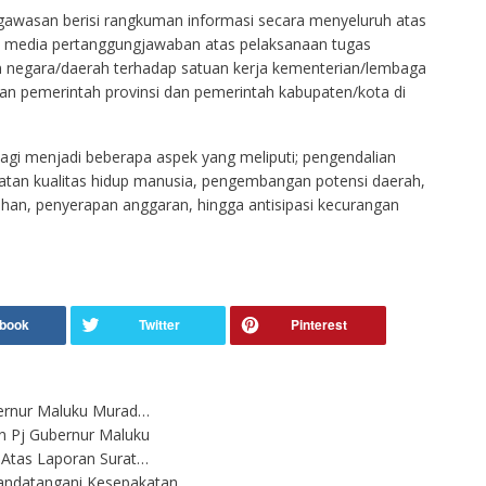
ngawasan berisi rangkuman informasi secara menyeluruh atas
 media pertanggungjawaban atas pelaksanaan tugas
n negara/daerah terhadap satuan kerja kementerian/lembaga
kungan pemerintah provinsi dan pemerintah kabupaten/kota di
agi menjadi beberapa aspek yang meliputi; pengendalian
katan kualitas hidup manusia, pengembangan potensi daerah,
tahan, penyerapan anggaran, hingga antisipasi kecurangan
ernur Maluku Murad…
n Pj Gubernur Maluku
Atas Laporan Surat…
andatangani Kesepakatan