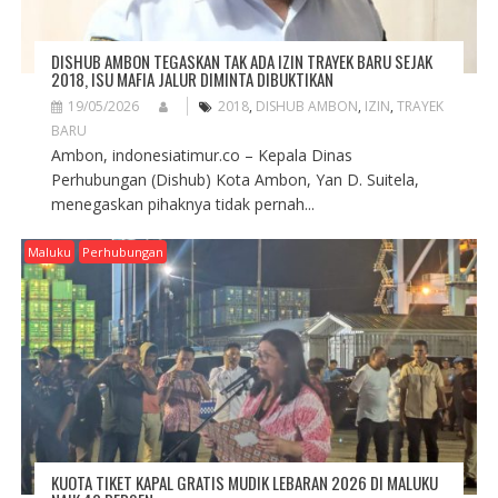
DISHUB AMBON TEGASKAN TAK ADA IZIN TRAYEK BARU SEJAK
2018, ISU MAFIA JALUR DIMINTA DIBUKTIKAN
19/05/2026
2018
,
DISHUB AMBON
,
IZIN
,
TRAYEK
BARU
Ambon, indonesiatimur.co – Kepala Dinas
Perhubungan (Dishub) Kota Ambon, Yan D. Suitela,
menegaskan pihaknya tidak pernah...
Maluku
Perhubungan
KUOTA TIKET KAPAL GRATIS MUDIK LEBARAN 2026 DI MALUKU