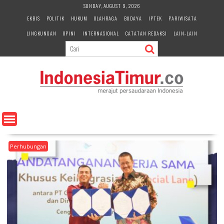
S
SUNDAY, AUGUST 9, 2026
k
EKBIS
POLITIK
HUKUM
OLAHRAGA
BUDAYA
IPTEK
PARIWISATA
i
LINGKUNGAN
OPINI
INTERNASIONAL
CATATAN REDAKSI
LAIN-LAIN
p
t
o
c
o
n
t
e
n
t
Perhubungan