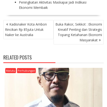
Peningkatan Aktivitas Maskapai Jadi Indikasi
Ekonomi Membaik
P
Kadisnaker Kota Ambon
Buka Rakor, Sekkot : Ekonomi
O
Rincikan Rp 85juta Untuk
Kreatif Penting dan Strategis
S
Naker ke Australia
Topang Ketahanan Ekonomi
T
Masyarakat
N
A
V
RELATED POSTS
I
G
A
Maluku
Perhubungan
T
I
O
N