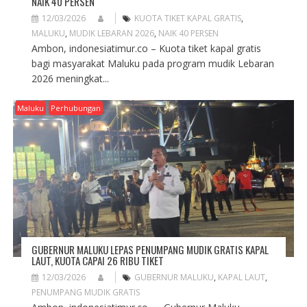
NAIK 40 PERSEN
12/03/2026
KUOTA TIKET KAPAL GRATIS
,
MALUKU
,
MUDIK LEBARAN 2026
,
NAIK 40 PERSEN
Ambon, indonesiatimur.co – Kuota tiket kapal gratis
bagi masyarakat Maluku pada program mudik Lebaran
2026 meningkat...
Maluku
Perhubungan
GUBERNUR MALUKU LEPAS PENUMPANG MUDIK GRATIS KAPAL
LAUT, KUOTA CAPAI 26 RIBU TIKET
12/03/2026
GUBERNUR MALUKU
,
KAPAL LAUT
,
PENUMPANG MUDIK GRATIS