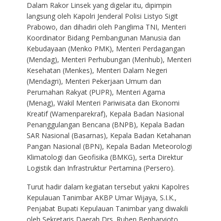
Dalam Rakor Linsek yang digelar itu, dipimpin
langsung oleh Kapolri Jenderal Polisi Listyo Sigit
Prabowo, dan dihadiri oleh Panglima TNI, Menteri
Koordinator Bidang Pembangunan Manusia dan
Kebudayaan (Menko PMK), Menteri Perdagangan
(Mendag), Menteri Perhubungan (Menhub), Menteri
Kesehatan (Menkes), Menteri Dalam Negeri
(Mendagri), Menteri Pekerjaan Umum dan
Perumahan Rakyat (PUPR), Menteri Agama
(Menag), Wakil Menteri Pariwisata dan Ekonomi
Kreatif (Wamenparekraf), Kepala Badan Nasional
Penanggulangan Bencana (BNPB), Kepala Badan
SAR Nasional (Basarnas), Kepala Badan Ketahanan
Pangan Nasional (BPN), Kepala Badan Meteorologi
Klimatologi dan Geofisika (BMKG), serta Direktur
Logistik dan Infrastruktur Pertamina (Persero).
Turut hadir dalam kegiatan tersebut yakni Kapolres
Kepulauan Tanimbar AKBP Umar Wijaya, S.I.K.,
Penjabat Bupati Kepulauan Tanimbar yang diwakili
oleh Sekretaris Daerah Drs. Ruben Benharvioto