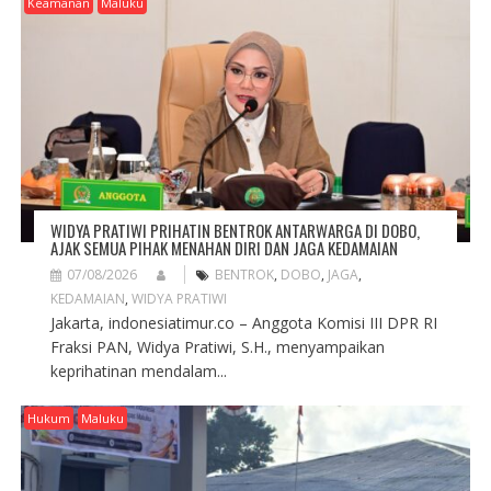
G
Keamanan
Maluku
A
T
I
O
N
WIDYA PRATIWI PRIHATIN BENTROK ANTARWARGA DI DOBO,
AJAK SEMUA PIHAK MENAHAN DIRI DAN JAGA KEDAMAIAN
07/08/2026
BENTROK
,
DOBO
,
JAGA
,
KEDAMAIAN
,
WIDYA PRATIWI
Jakarta, indonesiatimur.co – Anggota Komisi III DPR RI
Fraksi PAN, Widya Pratiwi, S.H., menyampaikan
keprihatinan mendalam...
Hukum
Maluku