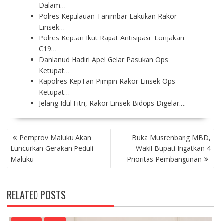
Dalam…
Polres Kepulauan Tanimbar Lakukan Rakor
Linsek…
Polres Keptan Ikut Rapat Antisipasi Lonjakan
C19…
Danlanud Hadiri Apel Gelar Pasukan Ops
Ketupat…
Kapolres KepTan Pimpin Rakor Linsek Ops
Ketupat…
Jelang Idul Fitri, Rakor Linsek Bidops Digelar.…
P
Pemprov Maluku Akan
Buka Musrenbang MBD,
O
Luncurkan Gerakan Peduli
Wakil Bupati Ingatkan 4
S
Maluku
Prioritas Pembangunan
T
N
A
RELATED POSTS
V
I