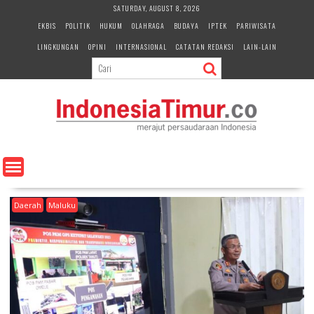
S
SATURDAY, AUGUST 8, 2026
k
EKBIS
POLITIK
HUKUM
OLAHRAGA
BUDAYA
IPTEK
PARIWISATA
i
LINGKUNGAN
OPINI
INTERNASIONAL
CATATAN REDAKSI
LAIN-LAIN
p
t
o
c
o
n
t
e
n
t
Daerah
Maluku