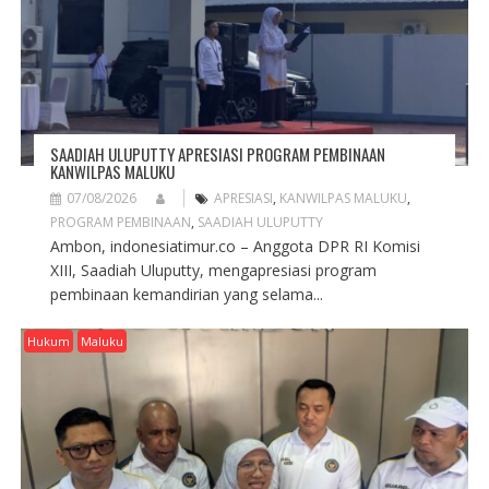
SAADIAH ULUPUTTY APRESIASI PROGRAM PEMBINAAN
KANWILPAS MALUKU
07/08/2026
APRESIASI
,
KANWILPAS MALUKU
,
PROGRAM PEMBINAAN
,
SAADIAH ULUPUTTY
Ambon, indonesiatimur.co – Anggota DPR RI Komisi
XIII, Saadiah Uluputty, mengapresiasi program
pembinaan kemandirian yang selama...
Hukum
Maluku