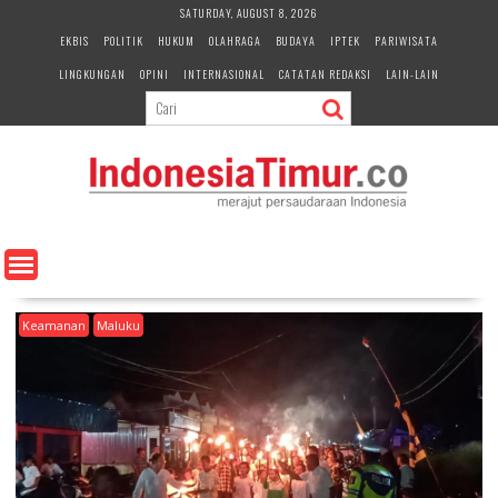
S
SATURDAY, AUGUST 8, 2026
k
EKBIS
POLITIK
HUKUM
OLAHRAGA
BUDAYA
IPTEK
PARIWISATA
i
LINGKUNGAN
OPINI
INTERNASIONAL
CATATAN REDAKSI
LAIN-LAIN
p
t
o
c
o
n
t
e
n
t
Keamanan
Maluku