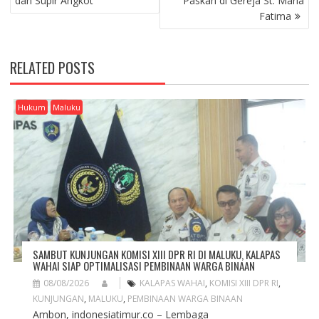
dan Supir Angkot
Paskah di Gereja St. Maria
T
Fatima
N
A
V
RELATED POSTS
I
G
A
Hukum
Maluku
T
I
O
N
SAMBUT KUNJUNGAN KOMISI XIII DPR RI DI MALUKU, KALAPAS
WAHAI SIAP OPTIMALISASI PEMBINAAN WARGA BINAAN
08/08/2026
KALAPAS WAHAI
,
KOMISI XIII DPR RI
,
KUNJUNGAN
,
MALUKU
,
PEMBINAAN WARGA BINAAN
Ambon, indonesiatimur.co – Lembaga