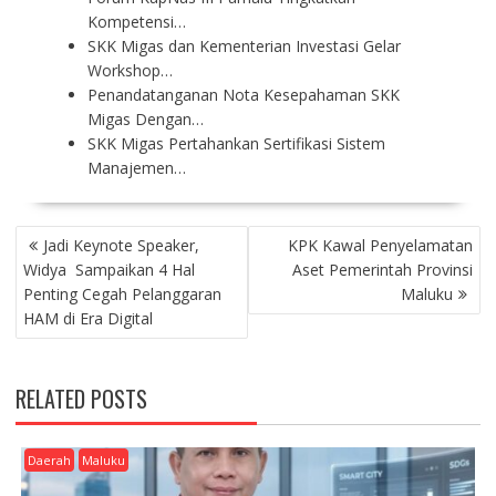
Kompetensi…
SKK Migas dan Kementerian Investasi Gelar
Workshop…
Penandatanganan Nota Kesepahaman SKK
Migas Dengan…
SKK Migas Pertahankan Sertifikasi Sistem
Manajemen…
P
Jadi Keynote Speaker,
KPK Kawal Penyelamatan
O
Widya Sampaikan 4 Hal
Aset Pemerintah Provinsi
S
Penting Cegah Pelanggaran
Maluku
T
HAM di Era Digital
N
A
V
RELATED POSTS
I
G
A
Daerah
Maluku
T