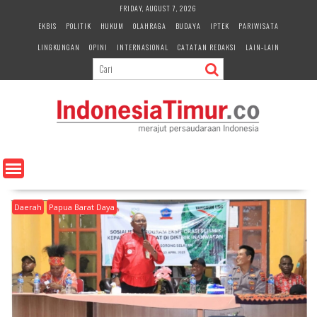
S
FRIDAY, AUGUST 7, 2026
k
EKBIS
POLITIK
HUKUM
OLAHRAGA
BUDAYA
IPTEK
PARIWISATA
i
LINGKUNGAN
OPINI
INTERNASIONAL
CATATAN REDAKSI
LAIN-LAIN
p
t
o
c
o
n
t
e
n
t
Daerah
Papua Barat Daya