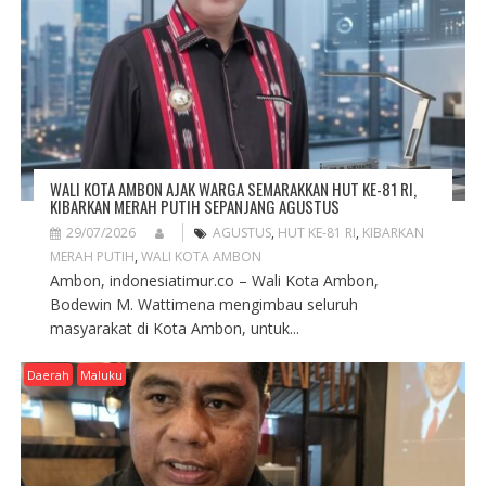
I
O
N
WALI KOTA AMBON AJAK WARGA SEMARAKKAN HUT KE-81 RI,
KIBARKAN MERAH PUTIH SEPANJANG AGUSTUS
29/07/2026
AGUSTUS
,
HUT KE-81 RI
,
KIBARKAN
MERAH PUTIH
,
WALI KOTA AMBON
Ambon, indonesiatimur.co – Wali Kota Ambon,
Bodewin M. Wattimena mengimbau seluruh
masyarakat di Kota Ambon, untuk...
Daerah
Maluku