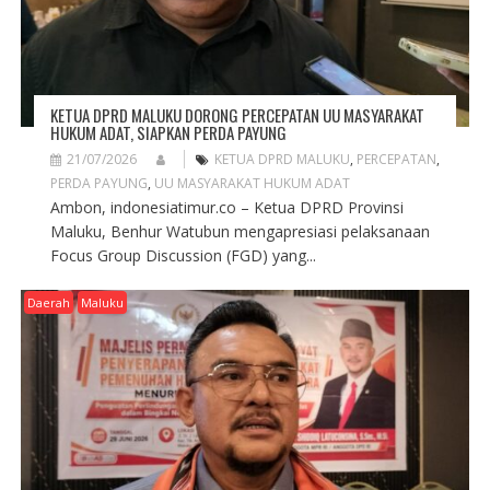
KETUA DPRD MALUKU DORONG PERCEPATAN UU MASYARAKAT
HUKUM ADAT, SIAPKAN PERDA PAYUNG
21/07/2026
KETUA DPRD MALUKU
,
PERCEPATAN
,
PERDA PAYUNG
,
UU MASYARAKAT HUKUM ADAT
Ambon, indonesiatimur.co – Ketua DPRD Provinsi
Maluku, Benhur Watubun mengapresiasi pelaksanaan
Focus Group Discussion (FGD) yang...
Daerah
Maluku